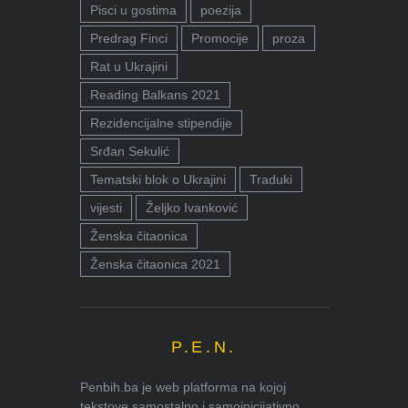
Pisci u gostima
poezija
Predrag Finci
Promocije
proza
Rat u Ukrajini
Reading Balkans 2021
Rezidencijalne stipendije
Srđan Sekulić
Tematski blok o Ukrajini
Traduki
vijesti
Željko Ivanković
Ženska čitaonica
Ženska čitaonica 2021
P.E.N.
Penbih.ba je web platforma na kojoj
tekstove samostalno i samoinicijativno