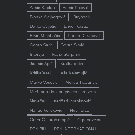
Almin Kaplan
Asmir Kujović
Bjanka Alajbegović
Buybook
Darko Cvijetić
Enver Kazaz
Ervin Mujabašić
Ferida Duraković
Goran Sarić
Goran Simić
Intervju
Ivana Golijanin
Jasmin Agić
Kratka priča
Kritika/esej
Lejla Kalamujić
Marko Vešović
Melida Travančić
Međunarodni dan pisaca u zatvoru
Natječaji
nedžad ibrahimović
Nenad Veličković
Novi Izraz
Omer Ć. Ibrahimagić
O penovcima
PEN BiH
PEN INTERNATIONAL