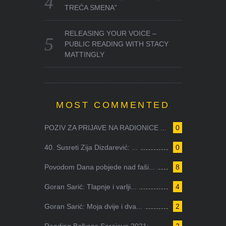
TREĆA SMENA”
RELEASING YOUR VOICE –
PUBLIC READING WITH STACY
MATTINGLY
MOST COMMENTED
POZIV ZA PRIJAVE NA RADIONICE ...
0
40. Susreti Zija Dizdarević: ...
0
Povodom Dana pobjede nad faši...
8
Goran Sarić: Tlapnje i varlji...
4
Goran Sarić: Moja dvije i dva...
2