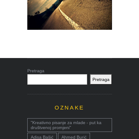
Pretraga
Pretraga
OZNAKE
"Kreativno pisanje za mlade - put ka
društvenoj promjeni"
Adisa Bašić
Ahmed Burić