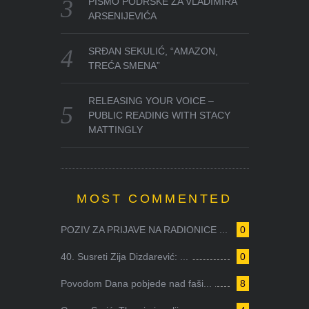
PISMO PODRŠKE ZA VLADIMIRA
ARSENIJEVIĆA
SRĐAN SEKULIĆ, “AMAZON,
TREĆA SMENA”
RELEASING YOUR VOICE –
PUBLIC READING WITH STACY
MATTINGLY
MOST COMMENTED
POZIV ZA PRIJAVE NA RADIONICE ...
0
40. Susreti Zija Dizdarević: ...
0
Povodom Dana pobjede nad faši...
8