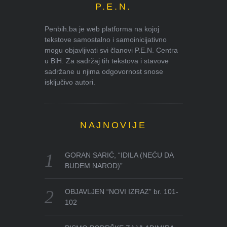
P.E.N.
Penbih.ba je web platforma na kojoj
tekstove samostalno i samoinicijativno
mogu objavljivati svi članovi P.E.N. Centra
u BiH. Za sadržaj tih tekstova i stavove
sadržane u njima odgovornost snose
isključivo autori.
NAJNOVIJE
GORAN SARIĆ, “IDILA (NEĆU DA
BUDEM NAROD)”
OBJAVLJEN “NOVI IZRAZ” br. 101-
102