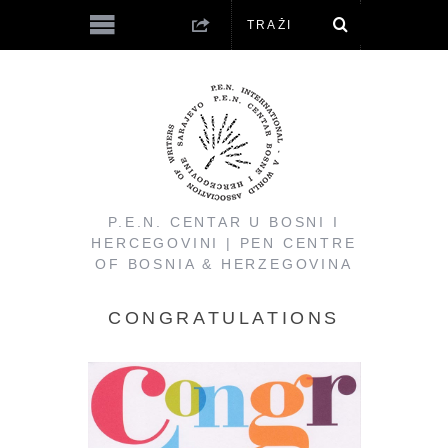
P.E.N. CENTAR U BOSNI I
HERCEGOVINI | PEN CENTRE
OF BOSNIA & HERZEGOVINA
CONGRATULATIONS