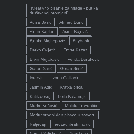
"Kreativno pisanje za mlade - put ka
društvenoj promjeni"
Adisa Bašić
Ahmed Burić
Almin Kaplan
Asmir Kujović
Bjanka Alajbegović
Buybook
Darko Cvijetić
Enver Kazaz
Ervin Mujabašić
Ferida Duraković
Goran Sarić
Goran Simić
Intervju
Ivana Golijanin
Jasmin Agić
Kratka priča
Kritika/esej
Lejla Kalamujić
Marko Vešović
Melida Travančić
Međunarodni dan pisaca u zatvoru
Natječaji
nedžad ibrahimović
Nenad Veličković
Novi Izraz