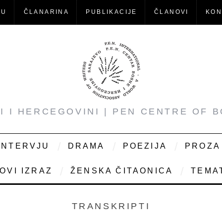
-U
ČLANARINA
PUBLIKACIJE
ČLANOVI
KON
NI I HERCEGOVINI | PEN CENTRE OF 
INTERVJU
DRAMA
POEZIJA
PROZA
OVI IZRAZ
ŽENSKA ČITAONICA
TEMAT
TRANSKRIPTI