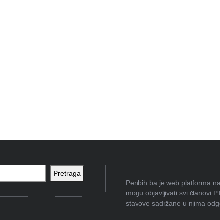
Pretraga
Penbih.ba je web platforma na 
mogu objavljivati svi članovi P
stavove sadržane u njima odgov