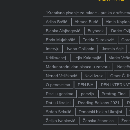
"Kreativno pisanje za mlade - put ka društven
Adisa Bašić
Ahmed Burić
Almin Kaplan
Bjanka Alajbegović
Buybook
Darko Cvij
Ervin Mujabašić
Ferida Duraković
Gora
Intervju
Ivana Golijanin
Jasmin Agić
Kritika/esej
Lejla Kalamujić
Marko Vešo
Međunarodni dan pisaca u zatvoru
Natječa
Nenad Veličković
Novi Izraz
Omer Ć. I
O penovcima
PEN BiH
PEN INTERNA
Pisci u gostima
poezija
Predrag Finci
Rat u Ukrajini
Reading Balkans 2021
R
Srđan Sekulić
Tematski blok o Ukrajini
Željko Ivanković
Ženska čitaonica
Žens