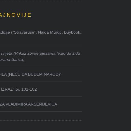
AJNOVIJE
dicije (“Stravaruše”, Naida Mujkić, Buybook,
svijeta
(Prikaz zbirke pjesama “Kao da zidu
orana Sarića)
DILA (NEĆU DA BUDEM NAROD)”
IZRAZ” br. 101-102
ZA VLADIMIRA ARSENIJEVIĆA