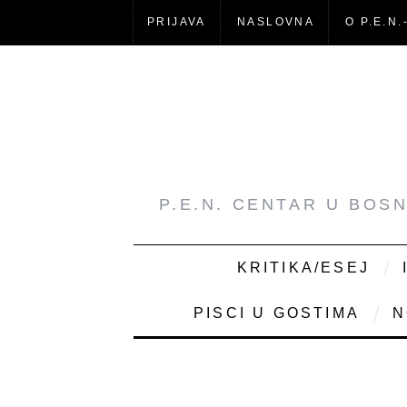
PRIJAVA
NASLOVNA
O P.E.N.
P.E.N. CENTAR U BOS
KRITIKA/ESEJ
PISCI U GOSTIMA
N