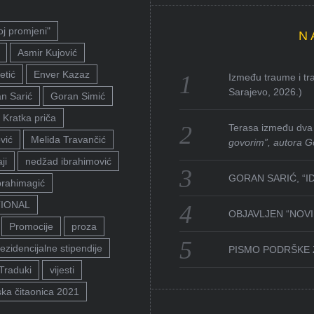
oj promjeni"
N
Asmir Kujović
etić
Enver Kazaz
Između traume i tra
Sarajevo, 2026.)
n Sarić
Goran Simić
Kratka priča
Terasa između dva 
vić
Melida Travančić
govorim”, autora G
ji
nedžad ibrahimović
GORAN SARIĆ, “I
brahimagić
TIONAL
OBJAVLJEN “NOVI 
Promocije
proza
ezidencijalne stipendije
PISMO PODRŠKE 
Traduki
vijesti
ka čitaonica 2021