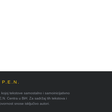
P.E.N.
kojoj tekstove samostalno i samoinicijativno
.E.N. Centra u BiH. Za sadržaj tih tekstova i
ornost snose isključivo autori.