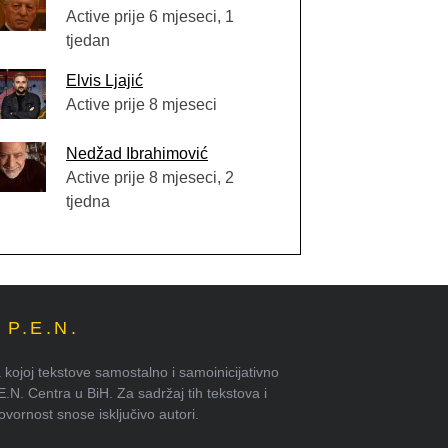
Active prije 6 mjeseci, 1
tjedan
Elvis Ljajić
Active prije 8 mjeseci
Nedžad Ibrahimović
Active prije 8 mjeseci, 2
tjedna
P.E.N.
kojoj tekstove samostalno i samoinicijativno
.E.N. Centra u BiH. Za sadržaj tih tekstova i
ornost snose isključivo autori.