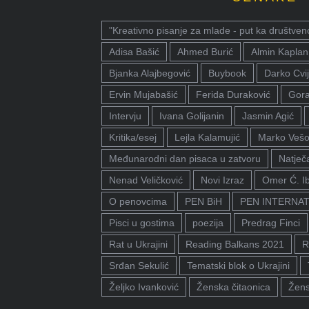
"Kreativno pisanje za mlade - put ka društven
Adisa Bašić
Ahmed Burić
Almin Kaplan
Bjanka Alajbegović
Buybook
Darko Cvij
Ervin Mujabašić
Ferida Duraković
Gora
Intervju
Ivana Golijanin
Jasmin Agić
Kritika/esej
Lejla Kalamujić
Marko Vešo
Međunarodni dan pisaca u zatvoru
Natječa
Nenad Veličković
Novi Izraz
Omer Ć. I
O penovcima
PEN BiH
PEN INTERNA
Pisci u gostima
poezija
Predrag Finci
Rat u Ukrajini
Reading Balkans 2021
R
Srđan Sekulić
Tematski blok o Ukrajini
Željko Ivanković
Ženska čitaonica
Žens