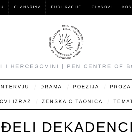
-U
ČLANARINA
PUBLIKACIJE
ČLANOVI
KON
NI I HERCEGOVINI | PEN CENTRE OF 
INTERVJU
DRAMA
POEZIJA
PROZA
OVI IZRAZ
ŽENSKA ČITAONICA
TEMAT
ĐELI DEKADENC