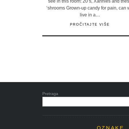
see in this room: 20’s, Xannies and the
‘shrooms Grown-up candy for pain, can 
live in a…
PROČITAJTE VIŠE
Pretraga
OZNAKE