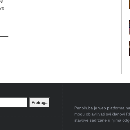
se
we
Pretraga
Penbih.ba je web platforma na 
mogu objavljivati svi članovi P
stavove sadržane u njima odgov