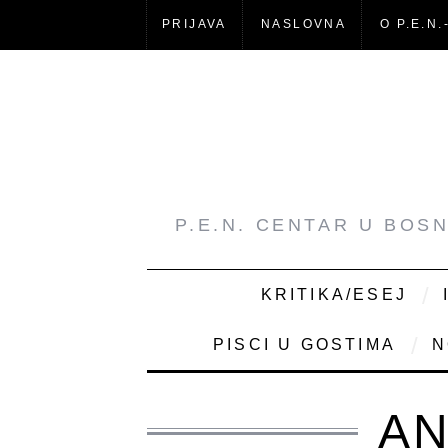
PRIJAVA
NASLOVNA
O P.E.N.
P.E.N. CENTAR U BOS
KRITIKA/ESEJ
PISCI U GOSTIMA
N
AN