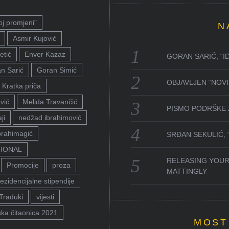
oj promjeni"
N
Asmir Kujović
etić
Enver Kazaz
GORAN SARIĆ, “I
n Sarić
Goran Simić
OBJAVLJEN “NOVI 
Kratka priča
vić
Melida Travančić
PISMO PODRŠKE 
ji
nedžad ibrahimović
brahimagić
SRĐAN SEKULIĆ,
TIONAL
RELEASING YOUR
Promocije
proza
MATTINGLY
ezidencijalne stipendije
Traduki
vijesti
ka čitaonica 2021
MOST