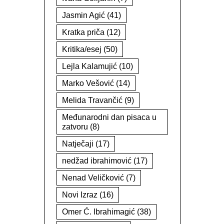
Jasmin Agić
(41)
Kratka priča
(12)
Kritika/esej
(50)
Lejla Kalamujić
(10)
Marko Vešović
(14)
Melida Travančić
(9)
Međunarodni dan pisaca u
zatvoru
(8)
Natječaji
(17)
nedžad ibrahimović
(17)
Nenad Veličković
(7)
Novi Izraz
(16)
Omer Ć. Ibrahimagić
(38)