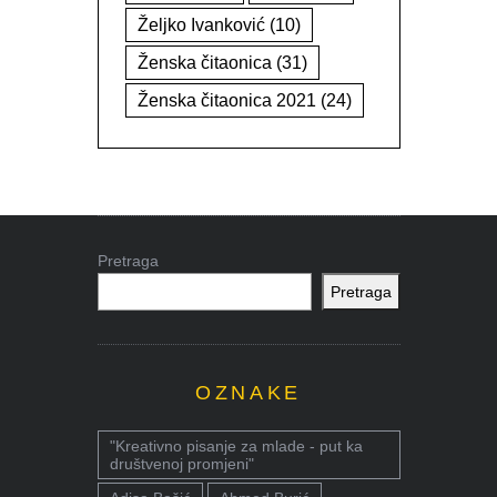
Željko Ivanković
(10)
Ženska čitaonica
(31)
Ženska čitaonica 2021
(24)
Pretraga
Pretraga
OZNAKE
"Kreativno pisanje za mlade - put ka
društvenoj promjeni"