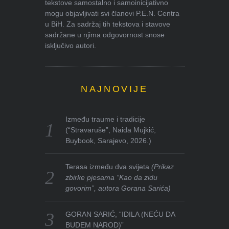
tekstove samostalno i samoinicijativno
mogu objavljivati svi članovi P.E.N. Centra
u BiH. Za sadržaj tih tekstova i stavove
sadržane u njima odgovornost snose
isključivo autori.
NAJNOVIJE
Između traume i tradicije
(“Stravaruše”, Naida Mujkić,
Buybook, Sarajevo, 2026.)
Terasa između dva svijeta
(Prikaz
zbirke pjesama “Kao da zidu
govorim”, autora Gorana Sarića)
GORAN SARIĆ, “IDILA (NEĆU DA
BUDEM NAROD)”