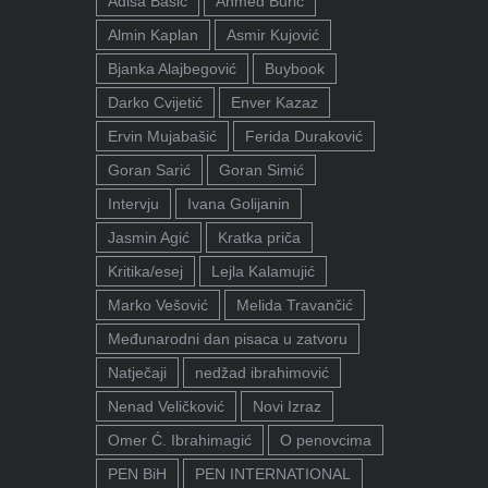
Adisa Bašić
Ahmed Burić
Almin Kaplan
Asmir Kujović
Bjanka Alajbegović
Buybook
Darko Cvijetić
Enver Kazaz
Ervin Mujabašić
Ferida Duraković
Goran Sarić
Goran Simić
Intervju
Ivana Golijanin
Jasmin Agić
Kratka priča
Kritika/esej
Lejla Kalamujić
Marko Vešović
Melida Travančić
Međunarodni dan pisaca u zatvoru
Natječaji
nedžad ibrahimović
Nenad Veličković
Novi Izraz
Omer Ć. Ibrahimagić
O penovcima
PEN BiH
PEN INTERNATIONAL