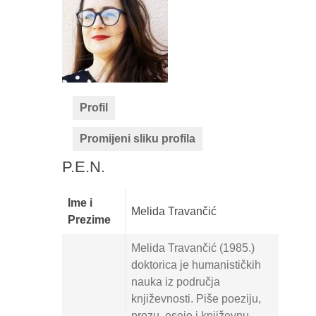
Profil
Promijeni sliku profila
P.E.N.
Ime i
Melida Travančić
Prezime
Melida Travančić (1985.)
doktorica je humanističkih
nauka iz područja
književnosti. Piše poeziju,
prozu, eseje i književnu