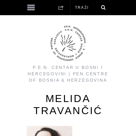
P.E.N. CENTAR U BOSNI I
HERCEGOVINI | PEN CENTRE
OF BOSNIA & HERZEGOVINA
MELIDA
TRAVANČIĆ