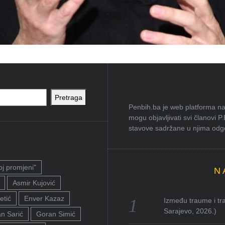
Pretraga
Penbih.ba je web platforma na 
mogu objavljivati svi članovi P
stavove sadržane u njima odgov
oj promjeni"
N
Asmir Kujović
etić
Enver Kazaz
Između traume i tra
Sarajevo, 2026.)
n Sarić
Goran Simić