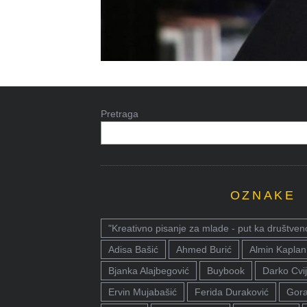
Pretraga
OZNAKE
"Kreativno pisanje za mlade - put ka društven
Adisa Bašić
Ahmed Burić
Almin Kaplan
Bjanka Alajbegović
Buybook
Darko Cvij
Ervin Mujabašić
Ferida Duraković
Gora