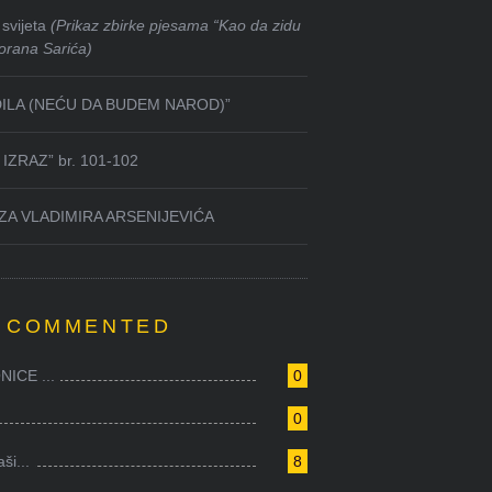
svijeta
(Prikaz zbirke pjesama “Kao da zidu
orana Sarića)
DILA (NEĆU DA BUDEM NAROD)”
IZRAZ” br. 101-102
ZA VLADIMIRA ARSENIJEVIĆA
 COMMENTED
ICE ...
0
0
i...
8