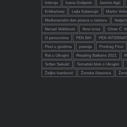
Intervju
Ivana Golijanin
Jasmin Agić
Kritika/esej
Lejla Kalamujić
Marko Vešo
Međunarodni dan pisaca u zatvoru
Natječa
Nenad Veličković
Novi Izraz
Omer Ć. I
O penovcima
PEN BiH
PEN INTERNA
Pisci u gostima
poezija
Predrag Finci
Rat u Ukrajini
Reading Balkans 2021
R
Srđan Sekulić
Tematski blok o Ukrajini
Željko Ivanković
Ženska čitaonica
Žens