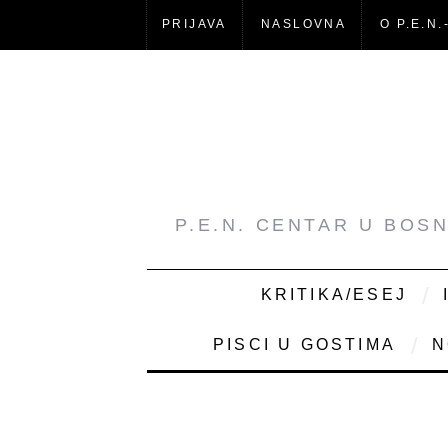
PRIJAVA
NASLOVNA
O P.E.N.
P.E.N. CENTAR U BOS
KRITIKA/ESEJ
PISCI U GOSTIMA
N