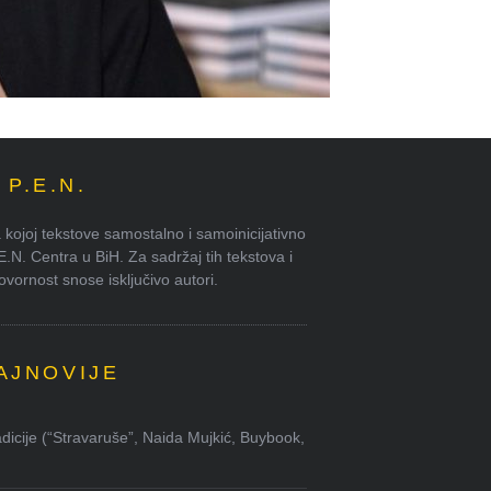
P.E.N.
kojoj tekstove samostalno i samoinicijativno
.E.N. Centra u BiH. Za sadržaj tih tekstova i
ornost snose isključivo autori.
AJNOVIJE
dicije (“Stravaruše”, Naida Mujkić, Buybook,