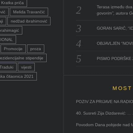
Kratka priča
Terasa između dva 
vić
Melida Travančić
govorim”, autora G
ji
nedžad ibrahimović
GORAN SARIĆ, “I
brahimagić
TIONAL
OBJAVLJEN “NOVI 
Promocije
proza
ezidencijalne stipendije
PISMO PODRŠKE 
Traduki
vijesti
ka čitaonica 2021
MOST
POZIV ZA PRIJAVE NA RADION
40. Susreti Zija Dizdarević: ...
Povodom Dana pobjede nad faš