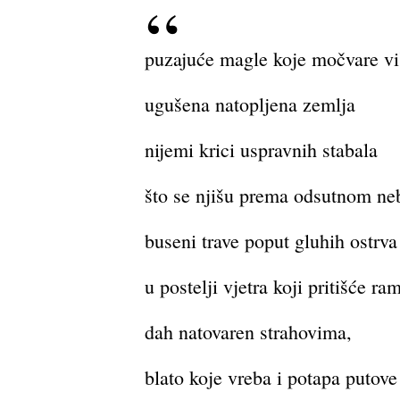
puzajuće magle koje močvare vi
ugušena natopljena zemlja
nijemi krici uspravnih stabala
što se njišu prema odsutnom ne
buseni trave poput gluhih ostrva
u postelji vjetra koji pritišće ra
dah natovaren strahovima,
blato koje vreba i potapa putove