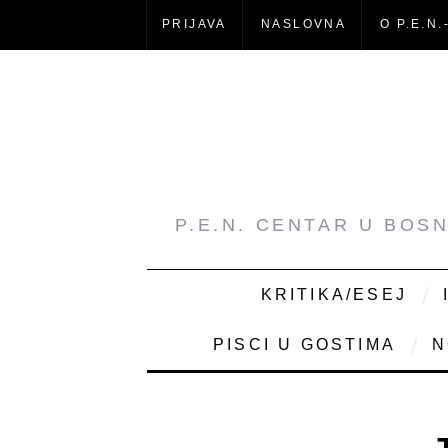
PRIJAVA
NASLOVNA
O P.E.N.
P.E.N. CENTAR U BOS
KRITIKA/ESEJ
PISCI U GOSTIMA
N