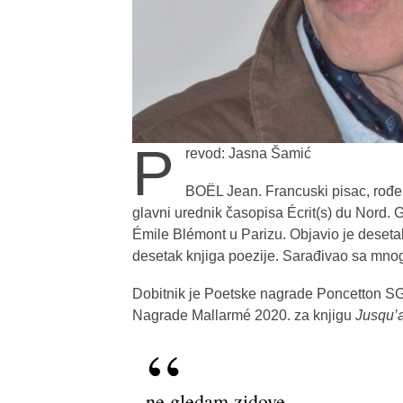
P
revod: Jasna Šamić
BOËL Jean. Francuski pisac, rođen
glavni urednik časopisa Écrit(s) du Nord.
Émile Blémont u Parizu. Objavio je desetak
desetak knjiga poezije. Sarađivao sa mno
Dobitnik je Poetske nagrade Poncetton S
Nagrade Mallarmé 2020. za knjigu
Jusqu’a
ne gledam zidove