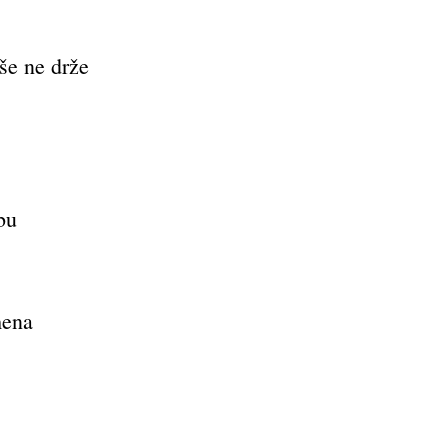
še ne drže
bu
mena