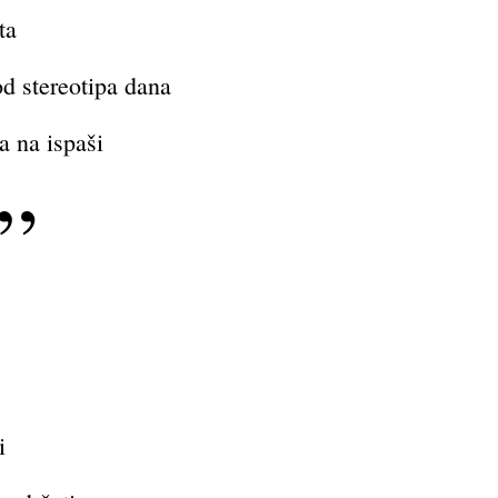
ta
od stereotipa dana
a na ispaši
i