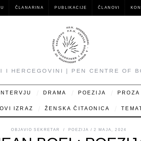
-U
ČLANARINA
PUBLIKACIJE
ČLANOVI
KON
NI I HERCEGOVINI | PEN CENTRE OF 
INTERVJU
DRAMA
POEZIJA
PROZA
OVI IZRAZ
ŽENSKA ČITAONICA
TEMAT
OBJAVIO
SEKRETAR
POEZIJA
2 MAJA, 2024