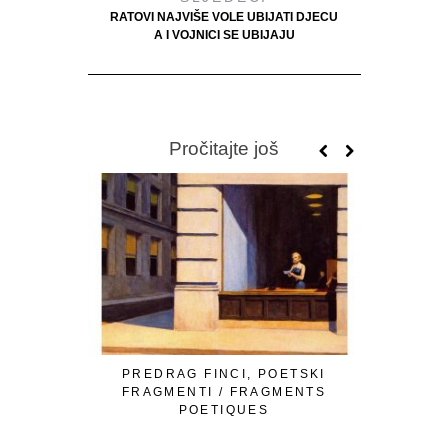
RATOVI NAJVIŠE VOLE UBIJATI DJECU
A I VOJNICI SE UBIJAJU
Pročitajte još
PREDRAG FINCI, POETSKI
OMER Ć. I
FRAGMENTI / FRAGMENTS
LJUTE 
POETIQUES