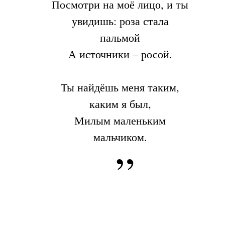
Посмотри на моё лицо, и ты
увидишь: роза стала
пальмой
А источники – росой.
Ты найдёшь меня таким,
каким я был,
Милым маленьким
мальчиком.