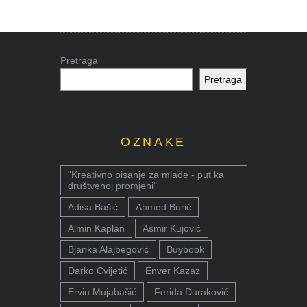
Pretraga
Pretraga
OZNAKE
"Kreativno pisanje za mlade - put ka
društvenoj promjeni"
Adisa Bašić
Ahmed Burić
Almin Kaplan
Asmir Kujović
Bjanka Alajbegović
Buybook
Darko Cvijetić
Enver Kazaz
Ervin Mujabašić
Ferida Duraković