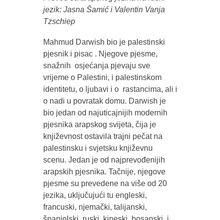
jezik: Jasna Šamić i Valentin Vanja
Tzschiep
Mahmud Darwish bio je palestinski
pjesnik i pisac . Njegove pjesme,
snažnih osjećanja pjevaju sve
vrijeme o Palestini, i palestinskom
identitetu, o ljubavi i o rastancima, ali i
o nadi u povratak domu. Darwish je
bio jedan od najuticajnijih modernih
pjesnika arapskog svijeta, čija je
književnost ostavila trajni pečat na
palestinsku i svjetsku književnu
scenu. Jedan je od najprevođenijih
arapskih pjesnika. Tačnije, njegove
pjesme su prevedene na više od 20
jezika, uključujući tu engleski,
francuski, njemački, talijanski,
španjolski, ruski, kineski, bosanski, i