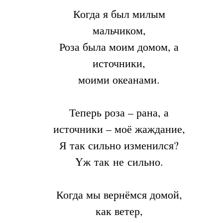
Когда я был милым
мальчиком,
Роза была моим домом, а
источники,
моими океанами.
Теперь роза – рана, а
источники – моё жаждание,
Я так сильно изменился?
Yж так не сильно.
Когда мы вернёмся домой,
как ветер,