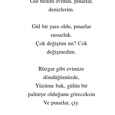
Gül benim evimdi, pınarlar,
denizlerim.
Gül bir yara oldu, pınarlar
susuzluk.
Çok değiştim mi? Cok
değişmedim.
Rüzgar gibi evimize
döndüğümüzde,
Yüzüme bak, gülün bir
palmiye olduğunu göreceksin
Ve pınarlar, çiy.