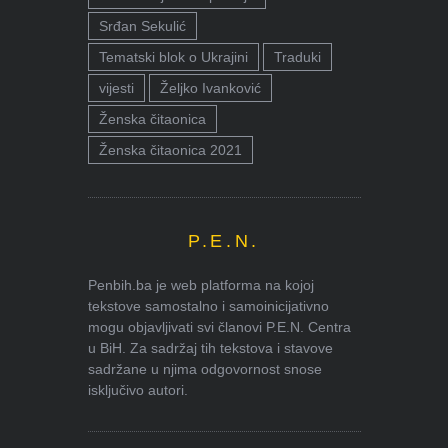
Srđan Sekulić
Tematski blok o Ukrajini
Traduki
vijesti
Željko Ivanković
Ženska čitaonica
Ženska čitaonica 2021
P.E.N.
Penbih.ba je web platforma na kojoj
tekstove samostalno i samoinicijativno
mogu objavljivati svi članovi P.E.N. Centra
u BiH. Za sadržaj tih tekstova i stavove
sadržane u njima odgovornost snose
isključivo autori.