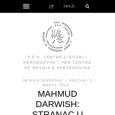
P.E.N. CENTAR U BOSNI I
HERCEGOVINI | PEN CENTRE
OF BOSNIA & HERZEGOVINA
OBJAVIO
SEKRETAR
POEZIJA
2
MARTA, 2024
MAHMUD
DARWISH:
STRANAC U