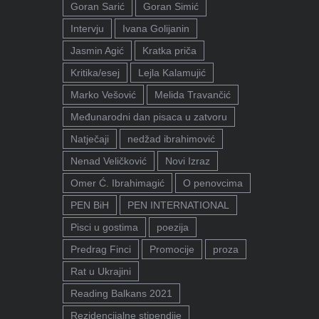
Goran Sarić
Goran Simić
Intervju
Ivana Golijanin
Jasmin Agić
Kratka priča
Kritika/esej
Lejla Kalamujić
Marko Vešović
Melida Travančić
Međunarodni dan pisaca u zatvoru
Natječaji
nedžad ibrahimović
Nenad Veličković
Novi Izraz
Omer Ć. Ibrahimagić
O penovcima
PEN BiH
PEN INTERNATIONAL
Pisci u gostima
poezija
Predrag Finci
Promocije
proza
Rat u Ukrajini
Reading Balkans 2021
Rezidencijalne stipendije