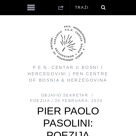
P.E.N. CENTAR U BOSNI I
HERCEGOVINI | PEN CENTRE
OF BOSNIA & HERZEGOVINA
OBJAVIO
SEKRETAR
POEZIJA
20 FEBRUARA, 2024
PIER PAOLO
PASOLINI:
POEZIJA