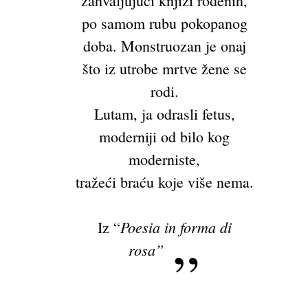
zahvaljujući knjizi rođenih,
po samom rubu pokopanog
doba. Monstruozan je onaj
što iz utrobe mrtve žene se
rodi.
Lutam, ja odrasli fetus,
moderniji od bilo kog
moderniste,
tražeći braću koje više nema.
Poesia in forma di
Iz “
rosa”