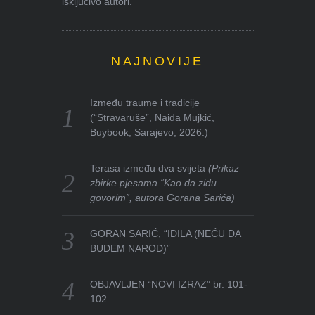
isključivo autori.
NAJNOVIJE
Između traume i tradicije
(“Stravaruše”, Naida Mujkić,
Buybook, Sarajevo, 2026.)
Terasa između dva svijeta
(Prikaz
zbirke pjesama “Kao da zidu
govorim”, autora Gorana Sarića)
GORAN SARIĆ, “IDILA (NEĆU DA
BUDEM NAROD)”
OBJAVLJEN “NOVI IZRAZ” br. 101-
102