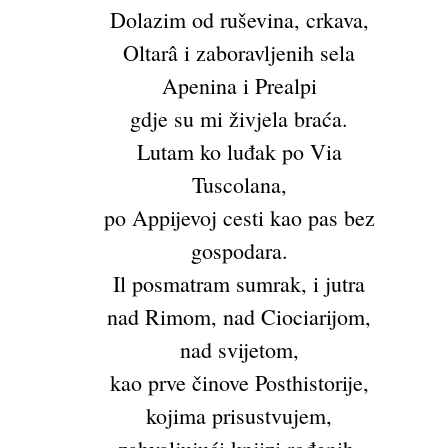
Dolazim od ruševina, crkava,
Oltarâ i zaboravljenih sela
Apenina i Prealpi
gdje su mi živjela braća.
Lutam ko luđak po Via
Tuscolana,
po Appijevoj cesti kao pas bez
gospodara.
Il posmatram sumrak, i jutra
nad Rimom, nad Ciociarijom,
nad svijetom,
kao prve činove Posthistorije,
kojima prisustvujem,