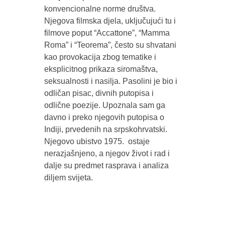
konvencionalne norme društva.
Njegova filmska djela, uključujući tu i
filmove poput “Accattone”, “Mamma
Roma” i “Teorema”, često su shvatani
kao provokacija zbog tematike i
eksplicitnog prikaza siromaštva,
seksualnosti i nasilja. Pasolini je bio i
odličan pisac, divnih putopisa i
odlične poezije. Upoznala sam ga
davno i preko njegovih putopisa o
Indiji, prvedenih na srpskohrvatski.
Njegovo ubistvo 1975. ostaje
nerazjašnjeno, a njegov život i rad i
dalje su predmet rasprava i analiza
diljem svijeta.