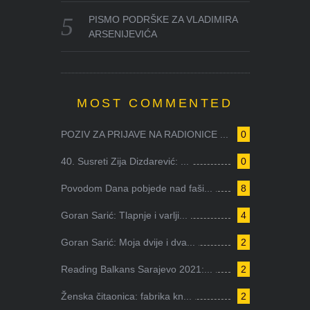
PISMO PODRŠKE ZA VLADIMIRA
ARSENIJEVIĆA
MOST COMMENTED
POZIV ZA PRIJAVE NA RADIONICE ...
0
40. Susreti Zija Dizdarević: ...
0
Povodom Dana pobjede nad faši...
8
Goran Sarić: Tlapnje i varlji...
4
Goran Sarić: Moja dvije i dva...
2
Reading Balkans Sarajevo 2021:...
2
Ženska čitaonica: fabrika kn...
2