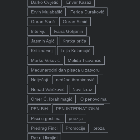
Darko Cvijetić
Enver Kazaz
Ervin Mujabašić
Ferida Duraković
Goran Sarić
Goran Simić
Intervju
Ivana Golijanin
Jasmin Agić
Kratka priča
Kritika/esej
Lejla Kalamujić
Marko Vešović
Melida Travančić
Međunarodni dan pisaca u zatvoru
Natječaji
nedžad ibrahimović
Nenad Veličković
Novi Izraz
Omer Ć. Ibrahimagić
O penovcima
PEN BiH
PEN INTERNATIONAL
Pisci u gostima
poezija
Predrag Finci
Promocije
proza
Rat u Ukrajini