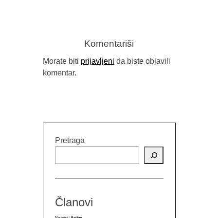
Komentariši
Morate biti
prijavljeni
da biste objavili
komentar.
GORAN SA
B
Pretraga
Članovi
Newest
|
Active