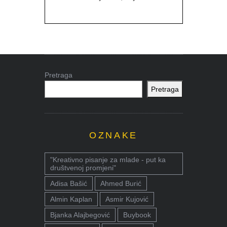
Pretraga
Pretraga
OZNAKE
"Kreativno pisanje za mlade - put ka
društvenoj promjeni"
Adisa Bašić
Ahmed Burić
Almin Kaplan
Asmir Kujović
Bjanka Alajbegović
Buybook