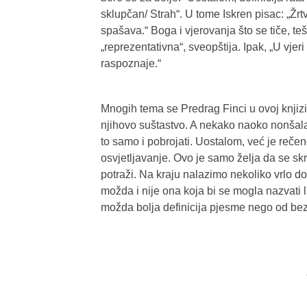
sklupčan/ Strah“. U tome Iskren pisac: „Žrt
spašava.“ Boga i vjerovanja što se tiče, teš
„reprezentativna“, sveopštija. Ipak, „U vje
raspoznaje.“
Mnogih tema se Predrag Finci u ovoj knjiz
njihovo suštastvo. A nekako naoko nonšalan
to samo i pobrojati. Uostalom, već je rečen
osvjetljavanje. Ovo je samo želja da se sk
potraži. Na kraju nalazimo nekoliko vrlo d
možda i nije ona koja bi se mogla nazvati l
možda bolja definicija pjesme nego od bezbr