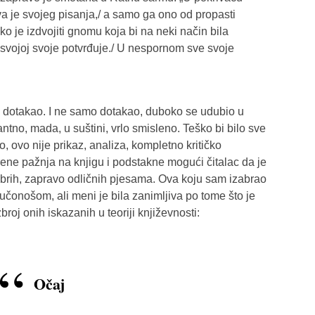
va je svojeg pisanja,/ a samo ga ono od propasti
ko je izdvojiti gnomu koja bi na neki način bila
ri svojoj svoje potvrđuje./ U nespornom sve svoje
i dotakao. I ne samo dotakao, duboko se udubio u
tno, mada, u suštini, vrlo smisleno. Teško bi bilo sve
o, ovo nije prikaz, analiza, kompletno kritičko
rene pažnja na knjigu i podstakne mogući čitalac da je
obrih, zapravo odličnih pjesama. Ova koju sam izabrao
učonošom, ali meni je bila zanimljiva po tome što je
oj onih iskazanih u teoriji književnosti:
Očaj