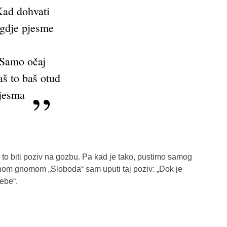
ad dohvati
igdje pjesme
Samo očaj
aš to baš otud
jesma
 to biti poziv na gozbu. Pa kad je tako, pustimo samog
vnom gnomom „Sloboda“ sam uputi taj poziv: „Dok je
ebe“.