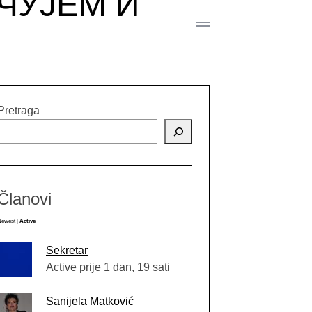
ЧУЈЕМ И
Pretraga
Članovi
Newest
|
Active
Sekretar
Active prije 1 dan, 19 sati
Sanijela Matković