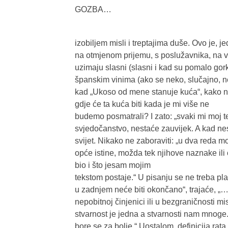
GOZBA…
izobiljem misli i treptajima duše. Ovo je, j
na otmjenom prijemu, s poslužavnika, na v
uzimaju slasni (slasni i kad su pomalo gorki
španskim vinima (ako se neko, slučajno, ne 
kad „Ukoso od mene stanuje kuća“, kako ne b
gdje će ta kuća biti kada je mi više ne
budemo posmatrali? I zato: „svaki mi moj te
svjedočanstvo, nestaće zauvijek. A kad nes
svijet. Nikako ne zaboraviti: „u dva reda 
opće istine, možda tek njihove naznake ili
bio i što jesam mojim
tekstom postaje.“ U pisanju se ne treba pla
u zadnjem neće biti okončano“, trajaće, „…
nepobitnoj činjenici ili u bezgraničnosti m
stvarnost je jedna a stvarnosti nam mnoge.“
bore se za bolje.“ Uostalom, definicija ra