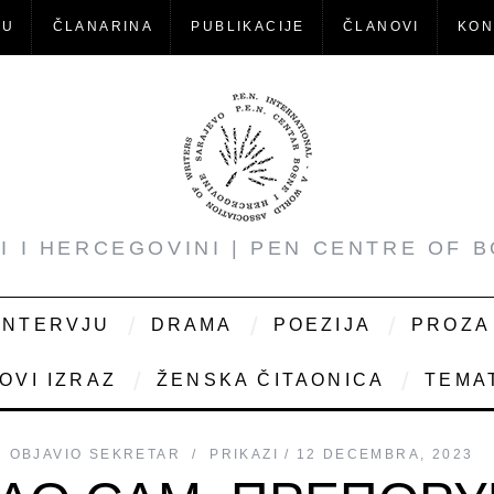
-U
ČLANARINA
PUBLIKACIJE
ČLANOVI
KON
NI I HERCEGOVINI | PEN CENTRE OF 
INTERVJU
DRAMA
POEZIJA
PROZA
OVI IZRAZ
ŽENSKA ČITAONICA
TEMAT
OBJAVIO
SEKRETAR
PRIKAZI
12 DECEMBRA, 2023