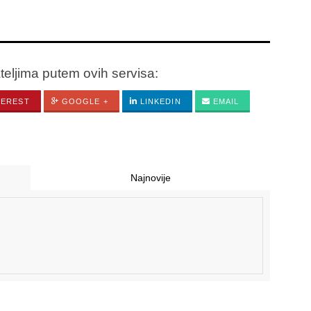
ateljima putem ovih servisa:
TEREST
GOOGLE +
LINKEDIN
EMAIL
Najnovije