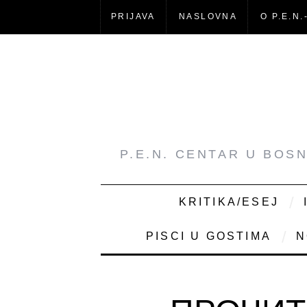
PRIJAVA
NASLOVNA
O P.E.N.
P.E.N. CENTAR U BOS
KRITIKA/ESEJ
PISCI U GOSTIMA
N