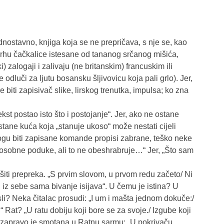
ednostavno, knjiga koja se ne prepričava, s nje se, kao
rhu čačkalice istesane od tananog srčanog mišića,
) zalogaji i zalivaju (ne britanskim) francuskim ili
odluči za ljutu bosansku šljivovicu koja pali grlo). Jer,
iti zapisivač slike, lirskog trenutka, impulsa; ko zna
kst postao isto što i postojanje“. Jer, ako ne ostane
tane kuća koja „stanuje ukoso“ može nestati cijeli
mogu biti zapisane komande propisi zabrane, teško neke
 osobne poduke, ali to ne obeshrabruje…“ Jer, „Što sam
šiti prepreka. „S prvim slovom, u prvom redu začeto/ Ni
 iz sebe sama bivanje isijava“. U čemu je istina? U
isli? Neka čitalac prosudi: „I um i mašta jednom dokuče:/
 Rat? „U ratu dobiju koji bore se za svoje./ Izgube koji
ta zapravo je smotana u Ratnu sarmu: „U pokrivaču