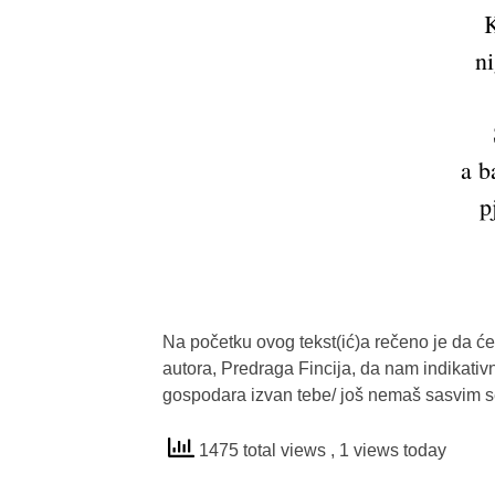
K
n
a b
p
Na početku ovog tekst(ić)a rečeno je da će
autora, Predraga Fincija, da nam indikati
gospodara izvan tebe/ još nemaš sasvim s
1475 total views
, 1 views today