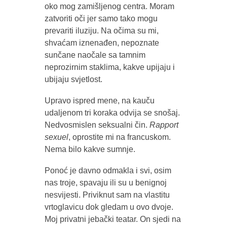
oko mog zamišljenog centra. Moram
zatvoriti oči jer samo tako mogu
prevariti iluziju. Na očima su mi,
shvaćam iznenađen, nepoznate
sunčane naočale sa tamnim
neprozirnim staklima, kakve upijaju i
ubijaju svjetlost.
Upravo ispred mene, na kauču
udaljenom tri koraka odvija se snošaj.
Nedvosmislen seksualni čin.
Rapport
sexuel
, oprostite mi na francuskom.
Nema bilo kakve sumnje.
Ponoć je davno odmakla i svi, osim
nas troje, spavaju ili su u benignoj
nesvijesti. Priviknut sam na vlastitu
vrtoglavicu dok gledam u ovo dvoje.
Moj privatni jebački teatar. On sjedi na