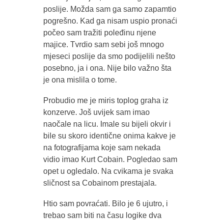
poslije. Možda sam ga samo zapamtio
pogrešno. Kad ga nisam uspio pronaći
počeo sam tražiti poleđinu njene
majice. Tvrdio sam sebi još mnogo
mjeseci poslije da smo podijelili nešto
posebno, ja i ona. Nije bilo važno šta
je ona mislila o tome.
Probudio me je miris toplog graha iz
konzerve. Još uvijek sam imao
naočale na licu. Imale su bijeli okvir i
bile su skoro identične onima kakve je
na fotografijama koje sam nekada
vidio imao Kurt Cobain. Pogledao sam
opet u ogledalo. Na cvikama je svaka
sličnost sa Cobainom prestajala.
Htio sam povraćati. Bilo je 6 ujutro, i
trebao sam biti na času logike dva