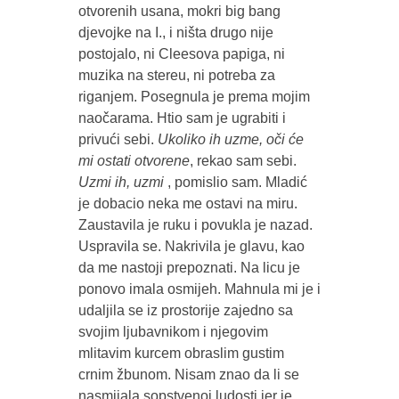
otvorenih usana, mokri big bang
djevojke na I., i ništa drugo nije
postojalo, ni Cleesova papiga, ni
muzika na stereu, ni potreba za
riganjem. Posegnula je prema mojim
naočarama. Htio sam je ugrabiti i
privući sebi.
Ukoliko ih uzme, oči će
mi ostati otvorene
, rekao sam sebi.
Uzmi ih, uzmi
, pomislio sam. Mladić
je dobacio neka me ostavi na miru.
Zaustavila je ruku i povukla je nazad.
Uspravila se. Nakrivila je glavu, kao
da me nastoji prepoznati. Na licu je
ponovo imala osmijeh. Mahnula mi je i
udaljila se iz prostorije zajedno sa
svojim ljubavnikom i njegovim
mlitavim kurcem obraslim gustim
crnim žbunom. Nisam znao da li se
nasmijala sopstvenoj ludosti jer je