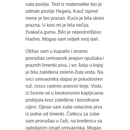
sata poslije. Test iz matematike bio je
odmah poslije Hegela. Kauč ispred
mene je bio prazan.
Kuća
je bila skoro
prazna. U kosi mi je bila nečija
žvakaća guma. Bilo je nepodnošljivo
hladno. Mogao sam vidjeti svoj dah.
Otišao sam u kupatilo i onamo
pronašao umivaonik prepun opušaka i
praznih limenki piva, i wc šolju u kojoj
je bila zaleđena zeleno-žuta voda. Na
ivici umivaonika stajao je poluotvoren
ruž,
rosso cadmio arancio
boje. Voda
iz česme se u beskorisnim kapljicama
probijala kroz zaleđene i korodirane
cijevi. Oprao sam zube ostacima piva
iz jedne od limenki. Četkicu za zube
sam pronašao u čaši, na kredencu sa
ogledalom iznad umivaonika. Mogao