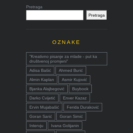
Pretraga
Pretraga
OZNAKE
"Kreativno pisanje za mlade - put ka
društvenoj promjeni"
Adisa Bašić
Ahmed Burić
Almin Kaplan
Asmir Kujović
Bjanka Alajbegović
Buybook
Darko Cvijetić
Enver Kazaz
Ervin Mujabašić
Ferida Duraković
Goran Sarić
Goran Simić
Intervju
Ivana Golijanin