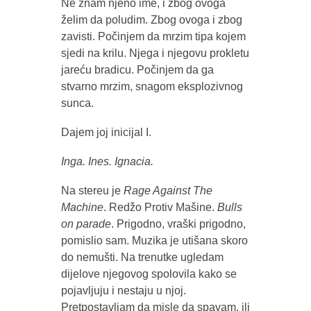
Ne znam njeno ime, i zbog ovoga
želim da poludim. Zbog ovoga i zbog
zavisti. Počinjem da mrzim tipa kojem
sjedi na krilu. Njega i njegovu prokletu
jareću bradicu. Počinjem da ga
stvarno mrzim, snagom eksplozivnog
sunca.
Dajem joj inicijal I.
Inga. Ines. Ignacia.
Na stereu je
Rage Against The
Machine
. Redžo Protiv Mašine.
Bulls
on parade
. Prigodno, vraški prigodno,
pomislio sam. Muzika je utišana skoro
do nemušti. Na trenutke ugledam
dijelove njegovog spolovila kako se
pojavljuju i nestaju u njoj.
Pretpostavljam da misle da spavam, ili