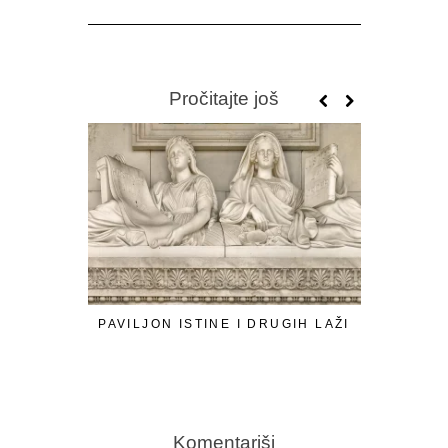
Pročitajte još
PAVILJON ISTINE I DRUGIH LAŽI
SRĐAN 
T
Komentariši