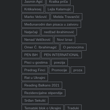
Jasmin Agić
Kratka priča
Kritika/esej
Lejla Kalamujić
Marko Vešović
Melida Travančić
Međunarodni dan pisaca u zatvoru
Natječaji
nedžad ibrahimović
Nenad Veličković
Novi Izraz
Omer Ć. Ibrahimagić
O penovcima
PEN BiH
PEN INTERNATIONAL
Pisci u gostima
poezija
Predrag Finci
Promocije
proza
Rat u Ukrajini
Reading Balkans 2021
Rezidencijalne stipendije
Srđan Sekulić
Tematski blok o Ukrajini
Traduki