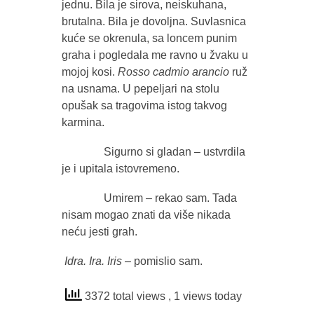
jednu. Bila je sirova, neiskuhana,
brutalna. Bila je dovoljna. Suvlasnica
kuće se okrenula, sa loncem punim
graha i pogledala me ravno u žvaku u
mojoj kosi.
Rosso cadmio arancio
ruž
na usnama. U pepeljari na stolu
opušak sa tragovima istog takvog
karmina.
Sigurno si gladan – ustvrdila
je i upitala istovremeno.
Umirem – rekao sam. Tada
nisam mogao znati da više nikada
neću jesti grah.
Idra. Ira. Iris
– pomislio sam.
3372 total views
, 1 views today