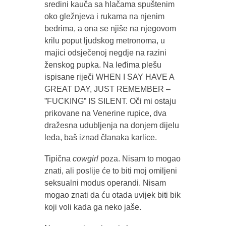
sredini kauča sa hlačama spuštenim
oko gležnjeva i rukama na njenim
bedrima, a ona se njiše na njegovom
krilu poput ljudskog metronoma, u
majici odsječenoj negdje na razini
ženskog pupka. Na leđima plešu
ispisane riječi WHEN I SAY HAVE A
GREAT DAY, JUST REMEMBER –
”FUCKING” IS SILENT. Oči mi ostaju
prikovane na Venerine rupice, dva
dražesna udubljenja na donjem dijelu
leđa, baš iznad članaka karlice.
Tipična
cowgirl
poza. Nisam to mogao
znati, ali poslije će to biti moj omiljeni
seksualni modus operandi. Nisam
mogao znati da ću otada uvijek biti bik
koji voli kada ga neko jaše.