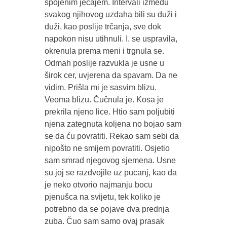
spojenim jecajem. Intervali između
svakog njihovog uzdaha bili su duži i
duži, kao poslije trčanja, sve dok
napokon nisu utihnuli. I. se uspravila,
okrenula prema meni i trgnula se.
Odmah poslije razvukla je usne u
širok cer, uvjerena da spavam. Da ne
vidim. Prišla mi je sasvim blizu.
Veoma blizu. Čučnula je. Kosa je
prekrila njeno lice. Htio sam poljubiti
njena zategnuta koljena no bojao sam
se da ću povratiti. Rekao sam sebi da
nipošto ne smijem povratiti. Osjetio
sam smrad njegovog sjemena. Usne
su joj se razdvojile uz pucanj, kao da
je neko otvorio najmanju bocu
pjenušca na svijetu, tek koliko je
potrebno da se pojave dva prednja
zuba. Čuo sam samo ovaj prasak