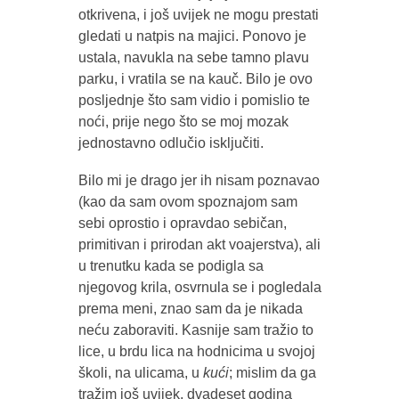
otkrivena, i još uvijek ne mogu prestati
gledati u natpis na majici. Ponovo je
ustala, navukla na sebe tamno plavu
parku, i vratila se na kauč. Bilo je ovo
posljednje što sam vidio i pomislio te
noći, prije nego što se moj mozak
jednostavno odlučio isključiti.
Bilo mi je drago jer ih nisam poznavao
(kao da sam ovom spoznajom sam
sebi oprostio i opravdao sebičan,
primitivan i prirodan akt voajerstva), ali
u trenutku kada se podigla sa
njegovog krila, osvrnula se i pogledala
prema meni, znao sam da je nikada
neću zaboraviti. Kasnije sam tražio to
lice, u brdu lica na hodnicima u svojoj
školi, na ulicama, u
kući
; mislim da ga
tražim još uvijek, dvadeset godina