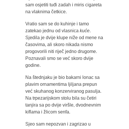
sam osjetiti tuđi zadah i miris cigareta
na vlaknima četkice.
Vratio sam se do kuhinje i tamo
zatekao jednu od vlasnica
kuće
.
Sjedila je dvije klupe niže od mene na
časovima, ali skoro nikada nismo
progovorili niti riječ jedno drugome.
Poznavali smo se već skoro dvije
godine.
Na štednjaku je bio bakarni lonac sa
plavim ornamentima ljiljana prepun
već skuhanog konzerviranog pasulja.
Na trpezarijskom stolu bila su četiri
tanjira sa po dvije viršle, dvodnevnim
kiflama i žlicom senfa.
Sjeo sam nepozvan i zagrizao u