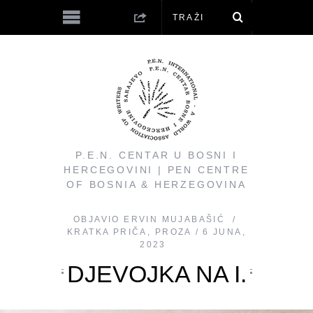
P.E.N. CENTAR U BOSNI I
HERCEGOVINI | PEN CENTRE
OF BOSNIA & HERZEGOVINA
OBJAVIO
ERVIN MUJABAŠIĆ
KRATKA PRIČA
,
PROZA
6 JUNA,
2023
DJEVOJKA NA I.