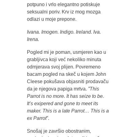
potpuno i vrlo elegantno potiskuje
seksualni poriv. Krv iz mog mozga
odlazi u moje prepone.
Ivana. Imogen. Indigo. Ireland. Iva.
Irena.
Pogled mi je poman, usmjeren kao u
grabljivca koji već nekoliko minuta
odmjerava svoj plijen. Povremeno
bacam pogled na skeč u kojem John
Cleese pokušava objasniti prodavaču
da je njegova papiga mrtva.
”This
Parrot is no more. It has seize to be.
It’s exipered and gone to meet its
maker. This is a late Parrot… This is a
ex Parrot
”.
Snošaj je završio obostranim,