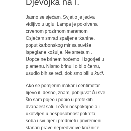
Djevojka na I.
Jasno se sjećam. Svjetlo je jedva
vidljivo u uglu. Lampa je pokrivena
crvenom prozirnom maramom.
Osjećam smrad spaljene tkanine,
poput karbonskog mirisa suviše
ispeglane košulje. Ne smeta mi.
Uopće ne brinem hoćemo li izgorjeti u
plamenu. Nismo brinuli o bilo čemu,
usudio bih se reći, dok smo bili u
kući.
Ako se pomjerim makar i centimetar
lijevo ili desno, znam, pobljuvat ću sve
što sam pojeo i popio u proteklih
dvanaest sati. Ležim nespokojno ali
ukotvljen u nesposobnost pokreta;
soba i svi njeni predmeti i privremeni
stanari prave nepredvidive kružnice