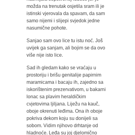
možda na trenutak osjetila sram ili je
istinski vjerovala da spavam, da sam
samo nijemi i slijepi svjedok jedne
nasumične pohote.
Sanjao sam ovo lice tu istu noć. Još
uvijek ga sanjam, ali bojim se da ovo
više nije isto lice.
Sad ih gledam kako se vraćaju u
prostoriju i brišu genitalije papirnim
maramicama i bacaju ih, zajedno sa
iskorištenim prezervativom, u bakarni
lonac sa plavim heraldičkim
cvjetovima ljiljana. Liježu na kauč,
oboje okrenuti leđima. Ona ih oboje
pokriva dekom koju su donijeli sa
sobom. Vidim njihovo drhtanje od
hladnoće. Leđa su joj djelomično