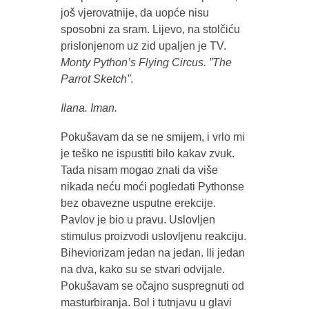
još vjerovatnije, da uopće nisu
sposobni za sram. Lijevo, na stolčiću
prislonjenom uz zid upaljen je TV.
Monty Python’s Flying Circus. ”The
Parrot Sketch”
.
Ilana. Iman.
Pokušavam da se ne smijem, i vrlo mi
je teško ne ispustiti bilo kakav zvuk.
Tada nisam mogao znati da više
nikada neću moći pogledati Pythonse
bez obavezne usputne erekcije.
Pavlov je bio u pravu. Uslovljen
stimulus proizvodi uslovljenu reakciju.
Biheviorizam jedan na jedan. Ili jedan
na dva, kako su se stvari odvijale.
Pokušavam se očajno suspregnuti od
masturbiranja. Bol i tutnjavu u glavi