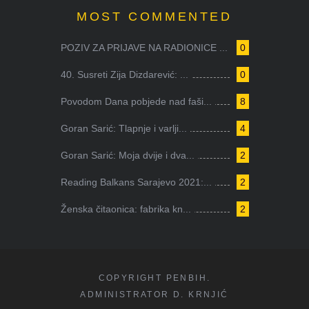
MOST COMMENTED
POZIV ZA PRIJAVE NA RADIONICE ...
0
40. Susreti Zija Dizdarević: ...
0
Povodom Dana pobjede nad faši...
8
Goran Sarić: Tlapnje i varlji...
4
Goran Sarić: Moja dvije i dva...
2
Reading Balkans Sarajevo 2021:...
2
Ženska čitaonica: fabrika kn...
2
COPYRIGHT PENBIH.
ADMINISTRATOR D. KRNJIĆ