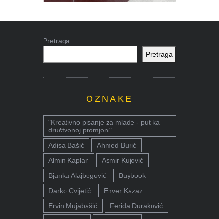
Pretraga
Pretraga
OZNAKE
"Kreativno pisanje za mlade - put ka
društvenoj promjeni"
Adisa Bašić
Ahmed Burić
Almin Kaplan
Asmir Kujović
Bjanka Alajbegović
Buybook
Darko Cvijetić
Enver Kazaz
Ervin Mujabašić
Ferida Duraković