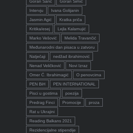
Goran Sarić
Goran Simić
Intervju
Ivana Golijanin
Jasmin Agić
Kratka priča
Kritika/esej
Lejla Kalamujić
Marko Vešović
Melida Travančić
Međunarodni dan pisaca u zatvoru
Natječaji
nedžad ibrahimović
Nenad Veličković
Novi Izraz
Omer Ć. Ibrahimagić
O penovcima
PEN BiH
PEN INTERNATIONAL
Pisci u gostima
poezija
Predrag Finci
Promocije
proza
Rat u Ukrajini
Reading Balkans 2021
Rezidencijalne stipendije