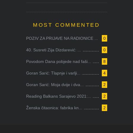
MOST COMMENTED
POZIV ZA PRIJAVE NA RADIONICE ...
0
40. Susreti Zija Dizdarević: ...
0
Povodom Dana pobjede nad faši...
8
Goran Sarić: Tlapnje i varlji...
4
Goran Sarić: Moja dvije i dva...
2
Reading Balkans Sarajevo 2021:...
2
Ženska čitaonica: fabrika kn...
2