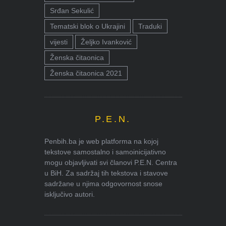
Srđan Sekulić
Tematski blok o Ukrajini
Traduki
vijesti
Željko Ivanković
Ženska čitaonica
Ženska čitaonica 2021
P.E.N.
Penbih.ba je web platforma na kojoj
tekstove samostalno i samoinicijativno
mogu objavljivati svi članovi P.E.N. Centra
u BiH. Za sadržaj tih tekstova i stavove
sadržane u njima odgovornost snose
isključivo autori.