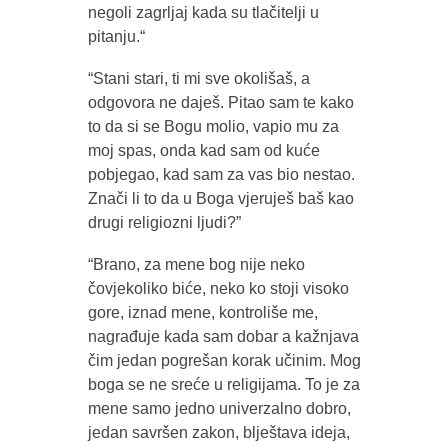
negoli zagrljaj kada su tlačitelji u
pitanju.“
“Stani stari, ti mi sve okolišaš, a
odgovora ne daješ. Pitao sam te kako
to da si se Bogu molio, vapio mu za
moj spas, onda kad sam od kuće
pobjegao, kad sam za vas bio nestao.
Znači li to da u Boga vjeruješ baš kao
drugi religiozni ljudi?”
“Brano, za mene bog nije neko
čovjekoliko biće, neko ko stoji visoko
gore, iznad mene, kontroliše me,
nagrađuje kada sam dobar a kažnjava
čim jedan pogrešan korak učinim. Mog
boga se ne sreće u religijama. To je za
mene samo jedno univerzalno dobro,
jedan savršen zakon, blještava ideja,