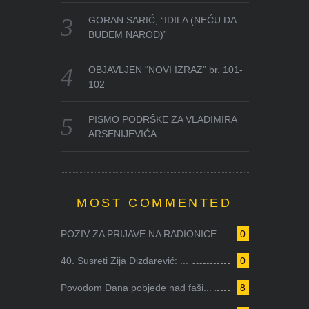
GORAN SARIĆ, “IDILA (NEĆU DA
BUDEM NAROD)”
OBJAVLJEN “NOVI IZRAZ” br. 101-
102
PISMO PODRŠKE ZA VLADIMIRA
ARSENIJEVIĆA
MOST COMMENTED
POZIV ZA PRIJAVE NA RADIONICE ...
0
40. Susreti Zija Dizdarević: ...
0
Povodom Dana pobjede nad faši...
8