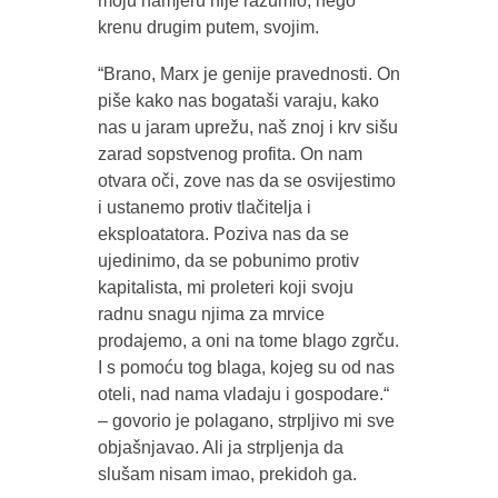
moju namjeru nije razumio, nego
krenu drugim putem, svojim.
“Brano, Marx je genije pravednosti. On
piše kako nas bogataši varaju, kako
nas u jaram uprežu, naš znoj i krv sišu
zarad sopstvenog profita. On nam
otvara oči, zove nas da se osvijestimo
i ustanemo protiv tlačitelja i
eksploatatora. Poziva nas da se
ujedinimo, da se pobunimo protiv
kapitalista, mi proleteri koji svoju
radnu snagu njima za mrvice
prodajemo, a oni na tome blago zgrču.
I s pomoću tog blaga, kojeg su od nas
oteli, nad nama vladaju i gospodare.“
– govorio je polagano, strpljivo mi sve
objašnjavao. Ali ja strpljenja da
slušam nisam imao, prekidoh ga.