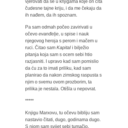
vjerovati da se u knjigama koje on čita
čudesne tajne kriju, i da me čekaju da
ih nađem, da ih spoznam.
Pa sam odmah počeo zavirivati u
očevo
evanđelje
, u spise i nauk
njegovog heroja s perom i mačem u
ruci. Čitao sam
Kapital
i bilježio
pitanja koja sam s ocem sebi htio
razjasniti. I upravo kad sam pomislio
da ću za to imati priliku, kad sam
planirao da nakon zimskog raspusta s
njim o svemu ovom prozborim, ta
prilika je nestala. Otišla u nepovrat.
*****
Knjigu Marxovu, tu očevu bibliju sam
nastavio čitati, dugo, godinama dugo.
S njom sam svijet sebi tumačio,