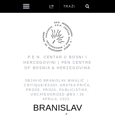
P.E.N. CENTAR U BOSNI I
HERCEGOVINI | PEN CENTRE
OF BOSNIA & HERZEGOVINA
OBJAVIO
BRANISLAV MIKULIĆ
CRITIQUE/ESSAY
,
KRATKA PRIČA
,
PROSE
,
PROZA
,
PUBLICISTIKA
,
UNCATEGORIZED @BS
30
APRILA, 2023
BRANISLAV