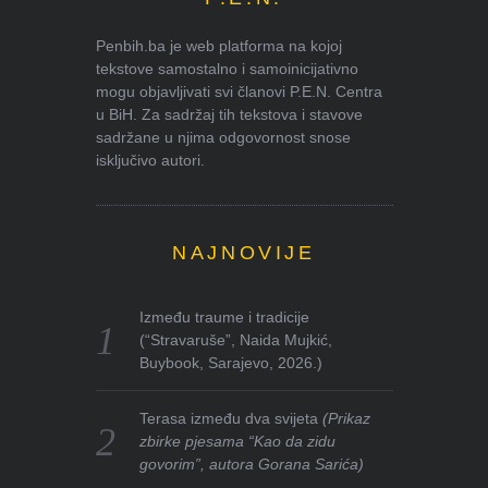
Penbih.ba je web platforma na kojoj
tekstove samostalno i samoinicijativno
mogu objavljivati svi članovi P.E.N. Centra
u BiH. Za sadržaj tih tekstova i stavove
sadržane u njima odgovornost snose
isključivo autori.
NAJNOVIJE
Između traume i tradicije
(“Stravaruše”, Naida Mujkić,
Buybook, Sarajevo, 2026.)
Terasa između dva svijeta
(Prikaz
zbirke pjesama “Kao da zidu
govorim”, autora Gorana Sarića)