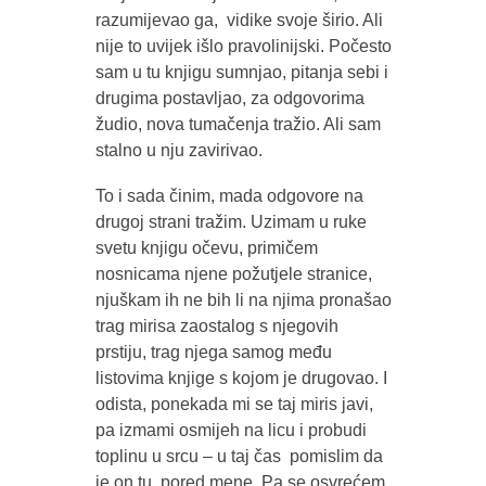
razumijevao ga, vidike svoje širio. Ali
nije to uvijek išlo pravolinijski. Počesto
sam u tu knjigu sumnjao, pitanja sebi i
drugima postavljao, za odgovorima
žudio, nova tumačenja tražio. Ali sam
stalno u nju zavirivao.
To i sada činim, mada odgovore na
drugoj strani tražim. Uzimam u ruke
svetu knjigu očevu, primičem
nosnicama njene požutjele stranice,
njuškam ih ne bih li na njima pronašao
trag mirisa zaostalog s njegovih
prstiju, trag njega samog među
listovima knjige s kojom je drugovao. I
odista, ponekada mi se taj miris javi,
pa izmami osmijeh na licu i probudi
toplinu u srcu – u taj čas pomislim da
je on tu, pored mene. Pa se osvrećem,