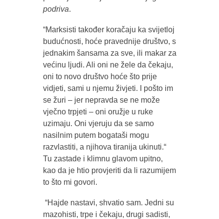
podriva
.
“Marksisti također koračaju ka svijetloj
budućnosti, hoće pravednije društvo, s
jednakim šansama za sve, ili makar za
većinu ljudi. Ali oni ne žele da čekaju,
oni to novo društvo hoće što prije
vidjeti, sami u njemu živjeti. I pošto im
se žuri – jer nepravda se ne može
vječno trpjeti – oni oružje u ruke
uzimaju. Oni vjeruju da se samo
nasilnim putem bogataši mogu
razvlastiti, a njihova tiranija ukinuti.“
Tu zastade i klimnu glavom upitno,
kao da je htio provjeriti da li razumijem
to što mi govori.
“Hajde nastavi, shvatio sam. Jedni su
mazohisti, trpe i čekaju, drugi sadisti,