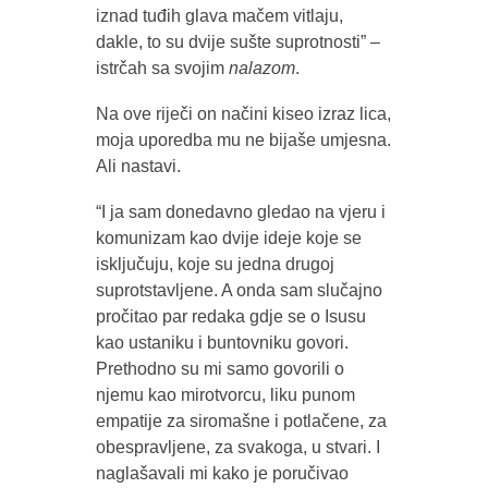
iznad tuđih glava mačem vitlaju,
dakle, to su dvije sušte suprotnosti” –
istrčah sa svojim
nalazom
.
Na ove riječi on načini kiseo izraz lica,
moja uporedba mu ne bijaše umjesna.
Ali nastavi.
“I ja sam donedavno gledao na vjeru i
komunizam kao dvije ideje koje se
isključuju, koje su jedna drugoj
suprotstavljene. A onda sam slučajno
pročitao par redaka gdje se o Isusu
kao ustaniku i buntovniku govori.
Prethodno su mi samo govorili o
njemu kao mirotvorcu, liku punom
empatije za siromašne i potlačene, za
obespravljene, za svakoga, u stvari. I
naglašavali mi kako je poručivao