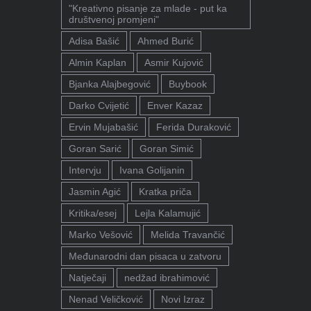
"Kreativno pisanje za mlade - put ka
društvenoj promjeni"
Adisa Bašić
Ahmed Burić
Almin Kaplan
Asmir Kujović
Bjanka Alajbegović
Buybook
Darko Cvijetić
Enver Kazaz
Ervin Mujabašić
Ferida Duraković
Goran Sarić
Goran Simić
Intervju
Ivana Golijanin
Jasmin Agić
Kratka priča
Kritika/esej
Lejla Kalamujić
Marko Vešović
Melida Travančić
Međunarodni dan pisaca u zatvoru
Natječaji
nedžad ibrahimović
Nenad Veličković
Novi Izraz