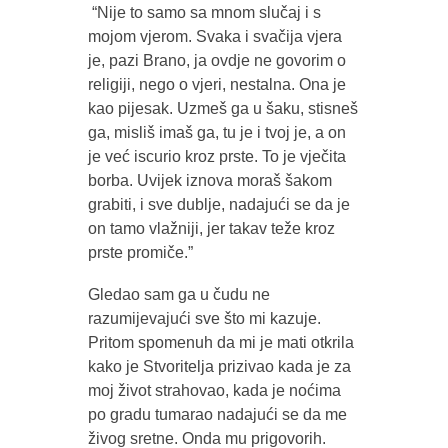
“Nije to samo sa mnom slučaj i s
mojom vjerom. Svaka i svačija vjera
je, pazi Brano, ja ovdje ne govorim o
religiji, nego o vjeri, nestalna. Ona je
kao pijesak. Uzmeš ga u šaku, stisneš
ga, misliš imaš ga, tu je i tvoj je, a on
je već iscurio kroz prste. To je vječita
borba. Uvijek iznova moraš šakom
grabiti, i sve dublje, nadajući se da je
on tamo vlažniji, jer takav teže kroz
prste promiče.”
Gledao sam ga u čudu ne
razumijevajući sve što mi kazuje.
Pritom spomenuh da mi je mati otkrila
kako je Stvoritelja prizivao kada je za
moj život strahovao, kada je noćima
po gradu tumarao nadajući se da me
živog sretne. Onda mu prigovorih.