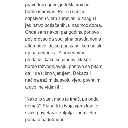
pravednici gube, je li Marxov put
borbe ispravan. Počeo sam u
sopstvenu vjeru sumnjati, u snagu i
jedinstvo potlačenih, u nadmoć dobra.
Onda sam nakon par godina ponovo
povjerovao da socijalna pravda nema
alternative, da su partizani i komunisti
njena perjanica. A odnedavno,
gledajući kako se plodovi klasne
borbe razvodnjavaju, ponovo se pitam
da li da u isto vjerujem. Dokaza i
načina tražim da svoju vjeru povratim,
a evo, ne vidim ih.”
“Kako to stari, malo je imaš, pa onda
nemaš? Slaba ti ta tvoja vjera kad je
svaki povjetarac zaljulja“, primijetih
pomalo nadobudno.