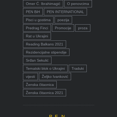
Omer Ć. Ibrahimagić
O penovcima
PEN BiH
PEN INTERNATIONAL
Pisci u gostima
poezija
Predrag Finci
Promocije
proza
Rat u Ukrajini
Reading Balkans 2021
Rezidencijalne stipendije
Srđan Sekulić
Tematski blok o Ukrajini
Traduki
vijesti
Željko Ivanković
Ženska čitaonica
Ženska čitaonica 2021
P.E.N.