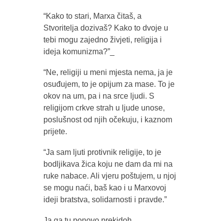
“Kako to stari, Marxa čitaš, a
Stvoritelja dozivaš? Kako to dvoje u
tebi mogu zajedno živjeti, religija i
ideja komunizma?”_
“Ne, religiji u meni mjesta nema, ja je
osuđujem, to je opijum za mase. To je
okov na um, pa i na srce ljudi. S
religijom crkve strah u ljude unose,
poslušnost od njih očekuju, i kaznom
prijete.
“Ja sam ljuti protivnik religije, to je
bodljikava žica koju ne dam da mi na
ruke nabace. Ali vjeru poštujem, u njoj
se mogu naći, baš kao i u Marxovoj
ideji bratstva, solidarnosti i pravde.”
Ja ga tu ponovo prekidoh.