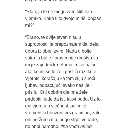
“Stari, ja te ne mogu zamisliti kao
vjernika. Kako ti to dvoje miriš, objasni
mi?”
“Brano, te dvije stvari nisu u
suprotnosti, ja prepoznajem da ideja
dobra iz obje izvire. Nada u bolje
sutra, u bolje i pravednije društvo, to
im je zajedničko. Samo im se način,
alat kojim se to želi postići razlikuje.
Vjernici koračaju ka tom cilju šireći
ljubav, odbacujući svako nasilje i
prisilu. Oni dobrim djelima žele
pridobiti ljude da isti takvi budu. Uz to,
oni vjeruju u vječnost, pa im je
vremenski horizont bezgraničan, zato
oni ne žure cilju, nego strpljivo rade,
po onoj narodnoj
tiha voda brijeg