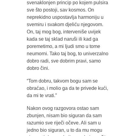
svenaklonjen princip po kojem pulsira
sve što postoji, sav kosmos. On
neprekidno uspostavlja harmoniju u
svemiru i svakom djeliću njegovom.
On, taj mog bog, interveniše uvijek
kada se taj sklad naruši ili kad ga
poremetimo, a mi ljudi smo u tome
neumorni. Tako taj bog, to univerzalno
dobro radi, sve dobrim pravi, samo
dobro čini.
“Tom dobru, takvom bogu sam se
obraćao, i molio ga da te privede kući,
da mi te vrati.”
Nakon ovog razgovora ostao sam
zbunjen, nisam bio siguran da sam
razumio sve riječi očeve. Ali sam u
jedno bio siguran, u to da mu mogu