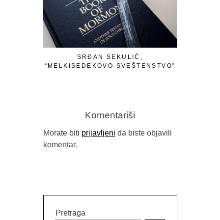
SRĐAN SEKULIĆ,
PROMOVIS
“MELKISEDEKOVO SVEŠTENSTVO”
ISTIN
VILINS
Komentariši
Morate biti
prijavljeni
da biste objavili
komentar.
Pretraga