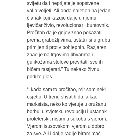
svijetu da i neprijatelje sopstvene
valja voljeti. Ali onda naletjeh na jedan
članak koji kazuje da je u njemu
ljevičar živio, revolucionar i buntovnik.
Pročitah da je gnjev znao pokazati
prema grabežljivima, ustati i silu grubu
primijeniti protiv pohlepnih. Razjaren,
znao je na trgovima lihvarima i
gulikožama stolove prevrtati, sve ih
bičem rastjerati.” Tu nekako živnu,
podiže glas.
“I kada sam to pročitao, mir sam neki
osjetio. U trenu shvatih da ja kao
marksista, neko ko vjeruje u oružanu
borbu, u svjetsku revoluciju i ustanak
proleterski, nisam u sukobu s vjerom.
Vjerom isusovskom, vjerom u dobro
za sve. Ali i dalje radije biram mač