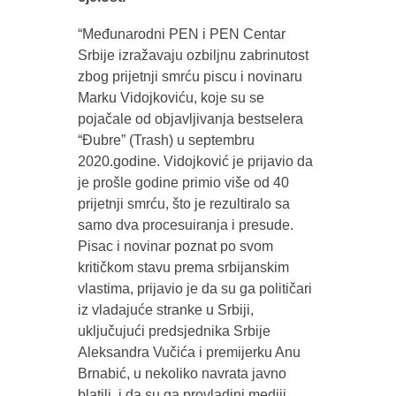
“Međunarodni PEN i PEN Centar
Srbije izražavaju ozbiljnu zabrinutost
zbog prijetnji smrću piscu i novinaru
Marku Vidojkoviću, koje su se
pojačale od objavljivanja bestselera
“Đubre” (Trash) u septembru
2020.godine. Vidojković je prijavio da
je prošle godine primio više od 40
prijetnji smrću, što je rezultiralo sa
samo dva procesuiranja i presude.
Pisac i novinar poznat po svom
kritičkom stavu prema srbijanskim
vlastima, prijavio je da su ga političari
iz vladajuće stranke u Srbiji,
uključujući predsjednika Srbije
Aleksandra Vučića i premijerku Anu
Brnabić, u nekoliko navrata javno
blatili, i da su ga provladini mediji