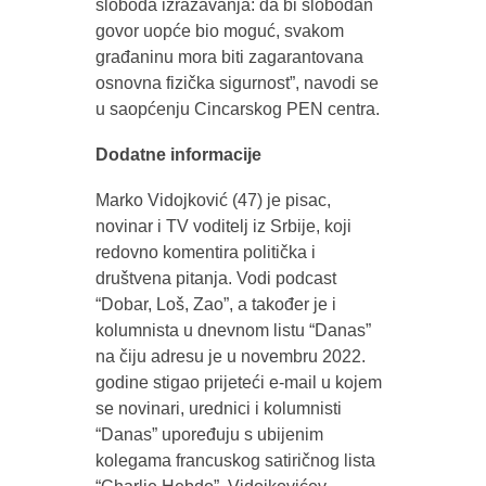
sloboda izražavanja: da bi slobodan
govor uopće bio moguć, svakom
građaninu mora biti zagarantovana
osnovna fizička sigurnost”, navodi se
u saopćenju Cincarskog PEN centra.
Dodatne informacije
Marko Vidojković (47) je pisac,
novinar i TV voditelj iz Srbije, koji
redovno komentira politička i
društvena pitanja. Vodi podcast
“Dobar, Loš, Zao”, a također je i
kolumnista u dnevnom listu “Danas”
na čiju adresu je u novembru 2022.
godine stigao prijeteći e-mail u kojem
se novinari, urednici i kolumnisti
“Danas” upoređuju s ubijenim
kolegama francuskog satiričnog lista