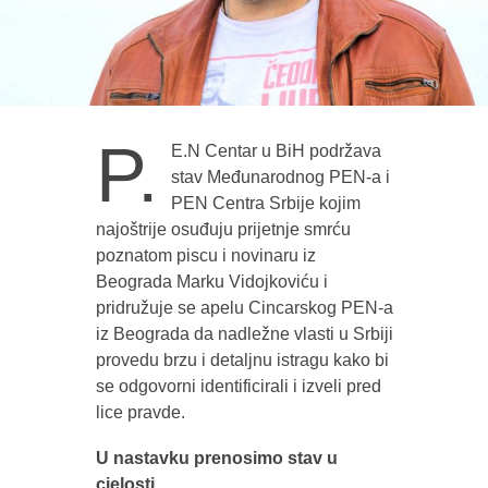
P.
E.N Centar u BiH podržava
stav Međunarodnog PEN-a i
PEN Centra Srbije kojim
najoštrije osuđuju prijetnje smrću
poznatom piscu i novinaru iz
Beograda Marku Vidojkoviću i
pridružuje se apelu Cincarskog PEN-a
iz Beograda da nadležne vlasti u Srbiji
provedu brzu i detaljnu istragu kako bi
se odgovorni identificirali i izveli pred
lice pravde.
U nastavku prenosimo stav
u
cjelosti