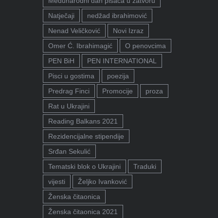
Međunarodni dan pisaca u zatvoru
Natječaji
nedžad ibrahimović
Nenad Veličković
Novi Izraz
Omer Ć. Ibrahimagić
O penovcima
PEN BiH
PEN INTERNATIONAL
Pisci u gostima
poezija
Predrag Finci
Promocije
proza
Rat u Ukrajini
Reading Balkans 2021
Rezidencijalne stipendije
Srđan Sekulić
Tematski blok o Ukrajini
Traduki
vijesti
Željko Ivanković
Ženska čitaonica
Ženska čitaonica 2021