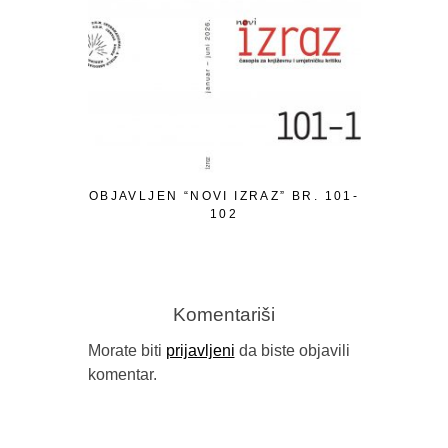
OBJAVLJEN “NOVI IZRAZ” BR. 101-
PISMO P
102
Komentariši
Morate biti
prijavljeni
da biste objavili
komentar.