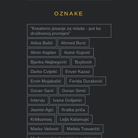
OZNAKE
"Kreativno pisanje za mlade - put ka
društvenoj promjeni"
Adisa Bašić
Ahmed Burić
Almin Kaplan
Asmir Kujović
Bjanka Alajbegović
Buybook
Darko Cvijetić
Enver Kazaz
Ervin Mujabašić
Ferida Duraković
Goran Sarić
Goran Simić
Intervju
Ivana Golijanin
Jasmin Agić
Kratka priča
Kritika/esej
Lejla Kalamujić
Marko Vešović
Melida Travančić