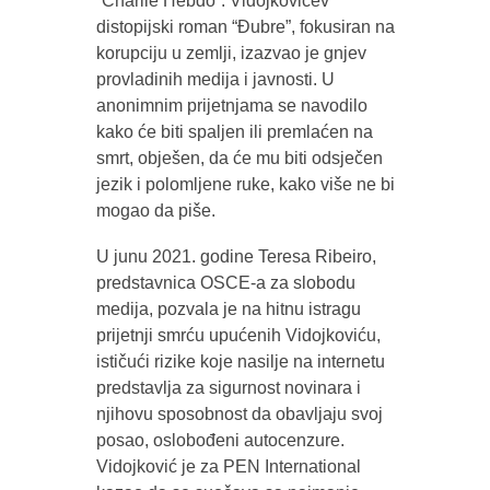
“Charlie Hebdo”. Vidojkovićev
distopijski roman “Đubre”, fokusiran na
korupciju u zemlji, izazvao je gnjev
provladinih medija i javnosti. U
anonimnim prijetnjama se navodilo
kako će biti spaljen ili premlaćen na
smrt, obješen, da će mu biti odsječen
jezik i polomljene ruke, kako više ne bi
mogao da piše.
U junu 2021. godine Teresa Ribeiro,
predstavnica OSCE-a za slobodu
medija, pozvala je na hitnu istragu
prijetnji smrću upućenih Vidojkoviću,
ističući rizike koje nasilje na internetu
predstavlja za sigurnost novinara i
njihovu sposobnost da obavljaju svoj
posao, oslobođeni autocenzure.
Vidojković je za PEN International