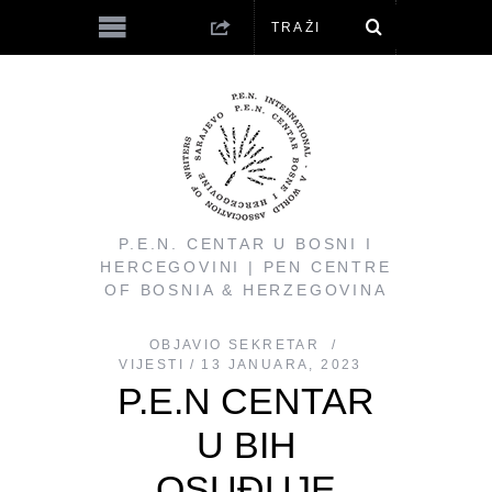
P.E.N. CENTAR U BOSNI I
HERCEGOVINI | PEN CENTRE
OF BOSNIA & HERZEGOVINA
OBJAVIO
SEKRETAR
VIJESTI
13 JANUARA, 2023
P.E.N CENTAR
U BIH
OSUĐUJE