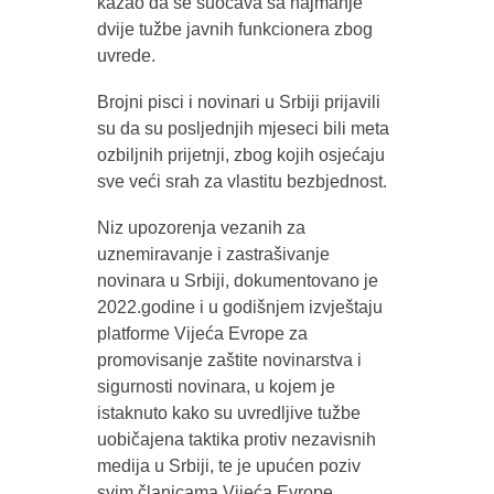
kazao da se suočava sa najmanje
dvije tužbe javnih funkcionera zbog
uvrede.
Brojni pisci i novinari u Srbiji prijavili
su da su posljednjih mjeseci bili meta
ozbiljnih prijetnji, zbog kojih osjećaju
sve veći srah za vlastitu bezbjednost.
Niz upozorenja vezanih za
uznemiravanje i zastrašivanje
novinara u Srbiji, dokumentovano je
2022.godine i u godišnjem izvještaju
platforme Vijeća Evrope za
promovisanje zaštite novinarstva i
sigurnosti novinara, u kojem je
istaknuto kako su uvredljive tužbe
uobičajena taktika protiv nezavisnih
medija u Srbiji, te je upućen poziv
svim članicama Vijeća Evrope,