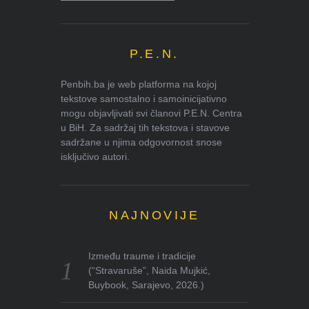
P.E.N.
Penbih.ba je web platforma na kojoj
tekstove samostalno i samoinicijativno
mogu objavljivati svi članovi P.E.N. Centra
u BiH. Za sadržaj tih tekstova i stavove
sadržane u njima odgovornost snose
isključivo autori.
NAJNOVIJE
Između traume i tradicije
(“Stravaruše”, Naida Mujkić,
Buybook, Sarajevo, 2026.)