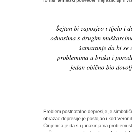
roman tematski posvećen najrazličitijim vr
Šejtan bi zaposjeo i tijelo i
odnosima s drugim muškarcima.
šamaranje da bi se đ
problemima u braku i porodi
jedan obično bio dovolj
Problem postnatalne depresije je simbolič
obrazac depresije je postojao i kod Veronike,
Činjenica je da su junakinjama problemi sko