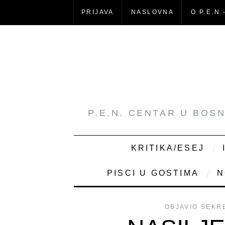
PRIJAVA
NASLOVNA
O P.E.N.
P.E.N. CENTAR U BOS
KRITIKA/ESEJ
PISCI U GOSTIMA
N
OBJAVIO
SEKR