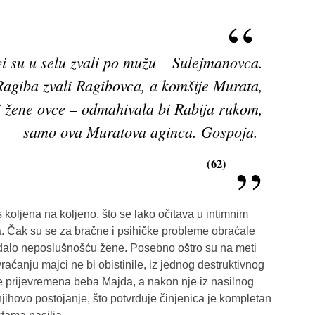
i su u selu zvali po mužu – Sulejmanovca.
Ragiba zvali Ragibovca, a komšije Murata,
 žene ovce – odmahivala bi Rabija rukom,
samo ova Muratova aginca. Gospoja.
(62)
koljena na koljeno, što se lako očitava u intimnim
. Čak su se za bračne i psihičke probleme obraćale
avdalo neposlušnošću žene. Posebno oštro su na meti
vraćanju majci ne bi obistinile, iz jednog destruktivnog
e prijevremena beba Majda, a nakon nje iz nasilnog
njihovo postojanje, što potvrđuje činjenica je kompletan