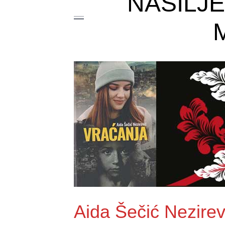
NASILJ
Aida Šečić Nezirev