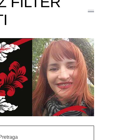
 FILTER
I
Pretraga