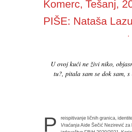
Komerc, Tešanj, 2
PIŠE: Nataša Lazu
U ovoj kući ne živi niko, objas
tu?, pitala sam se dok sam, s
P
reispitivanje ličnih granica, ident
Vraćanja
Aide Šečić Nezirević za 