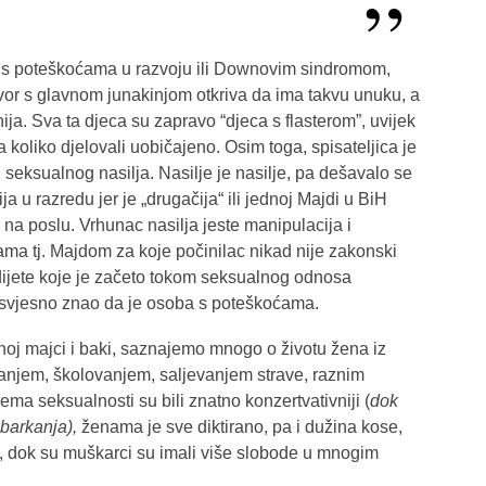
 poteškoćama u razvoju ili Downovim sindromom,
ovor s glavnom junakinjom otkriva da ima takvu unuku, a
nija. Sva ta djeca su zapravo “djeca s flasterom”, uvijek
a koliko djelovali uobičajeno. Osim toga, spisateljica je
 seksualnog nasilja. Nasilje je nasilje, pa dešavalo se
ja u razredu jer je „drugačija“ ili jednoj Majdi u BiH
i na poslu. Vrhunac nasilja jeste manipulacija i
a tj. Majdom za koje počinilac nikad nije zakonski
dijete koje je začeto tokom seksualnog odnosa
 svjesno znao da je osoba s poteškoćama.
inoj majci i baki, saznajemo mnogo o životu žena iz
tanjem, školovanjem, saljevanjem strave, raznim
ma seksualnosti su bili znatno konzertvativniji (
dok
 barkanja),
ženama je sve diktirano, pa i dužina kose,
vo, dok su muškarci su imali više slobode u mnogim