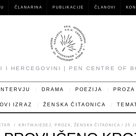
-U
ČLANARINA
PUBLIKACIJE
ČLANOVI
KON
NI I HERCEGOVINI | PEN CENTRE OF 
INTERVJU
DRAMA
POEZIJA
PROZA
OVI IZRAZ
ŽENSKA ČITAONICA
TEMAT
ETAR
KRITIKA/ESEJ
,
PROZA
,
ŽENSKA ČITAONICA
25 