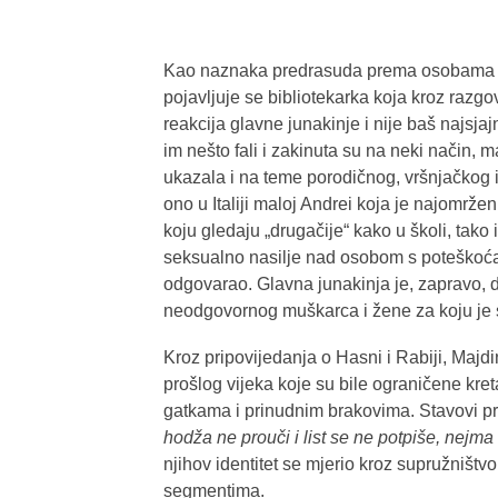
Kao naznaka predrasuda prema osobama s
pojavljuje se bibliotekarka koja kroz razg
reakcija glavne junakinje i nije baš najsjaj
im nešto fali i zakinuta su na neki način, m
ukazala i na teme porodičnog, vršnjačkog i
ono u Italiji maloj Andrei koja je najomrženi
koju gledaju „drugačije“ kako u školi, tako 
seksualno nasilje nad osobom s poteškoćam
odgovarao. Glavna junakinja je, zapravo, 
neodgovornog muškarca i žene za koju je
Kroz pripovijedanja o Hasni i Rabiji, Majd
prošlog vijeka koje su bile ograničene kre
gatkama i prinudnim brakovima. Stavovi pre
hodža ne prouči i list se ne potpiše, nejma
njihov identitet se mjerio kroz supružništ
segmentima.