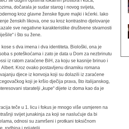
eći se dugim opisima lokalnih prostora i kuća,
ozima, dočarala je sudar starog i novog svijeta,
odernog kroz glavne ženske figure majki i kćerki. Iako
enje ženskih likova, one su kroz kontrastno djelovanje
kazale sve negativne karakteristike društvene stvarnosti
ješile“ i što su žene.
kose s dva imena i dva identiteta. Biološki, ona je
osoba s poteškoćama i zato je data u Dom za nezbrinutu
ssi iz ratom zaraćene BiH, za koju se kasnije brinuo i
a i Albert. Kroz ovako postavljenu dinamiku romana
ajanju djece iz konvoja koji su dolazili iz zaraćene
egovačkog koji je kršio dječija prava, što italijanskog,
teresovani staratelji „kupe“ dijete iz doma kao da je
acija teče u 1. licu i fokus je mnogo više usmjeren na
ašnji svijet junakinja za koji se naslućuje da bi
velama, odnosi su zamršeni i protkani toksičnom
rodbina i prijatelji.