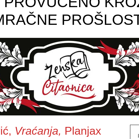
E PROVUČENO KROZ
MRAČNE PROŠLOST
ić,
Vraćanja,
Planjax