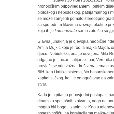
izdavaštvo FBiH 2020/2021. Korist
hronološkim pripovijedanjem i britkim dijal
biološkog i nebiološkog, patrijarhalnog i m
se može zamjeriti pomalo stereotipno građ
sa sporednim likovima iz svoje okoline pri
koja ih je
kamenovala
samo zato što su „gri
Glavna junakinja je djevojka neobične riđe 
Amila Mujkić koju je rodila majka Majda, 
djecu. Nebiološki, ona je usvojena Mila Ro
odgajao je tipičan italijanski par, Veronik
provlači se vrlo važna društvena tema o usv
BiH, kao i kritika sistema, što bosanskoherc
kapitalističkog, koji je omogućavao da zain
stvar.
Kada je u pitanju pripovjedni postupak, nar
dinamiku spoljašnih zbivanja, nego na unutr
mogao biti bogat i zanimljiv. Kao u teleno
posesivnošću na korelacijama majka-dijete, 