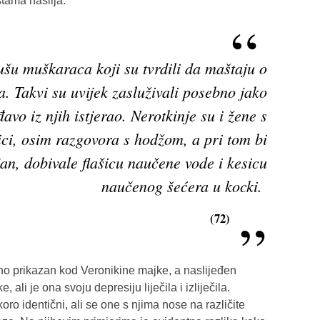
stama nasilja.
 dušu muškaraca koji su tvrdili da maštaju o
 Takvi su uvijek zasluživali posebno jako
avo iz njih istjerao. Nerotkinje su i žene s
ci, osim razgovora s hodžom, a pri tom bi
an, dobivale flašicu naučene vode i kesicu
naučenog šećera u kocki.
(72)
no prikazan kod Veronikine majke, a naslijeđen
 ali je ona svoju depresiju liječila i izliječila.
ro identični, ali se one s njima nose na različite