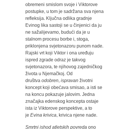
obremeni smislom svoje i Viktorove
postupke, u tom je sadržana sva njena
refleksija. Ključna odlika gradnje
Evinog lika sastoji se u činjenici da ju
ne sažalijevamo, budući da je u
stalnom procesu borbe i, stoga,
priklonjena svjetonazoru punom nade.
Rajski vrt koji Viktor i ona uređuju
ispred zgrade odraz je takvog
svjetonazora, te njihovog zajedničkog
života u Njemačkoj. Od
društva
odobren
,
ispravan
životni
koncept koji obećava smisao, a isti se
na koncu pokazuje jalovim. Jedna
značajka edenskog koncepta ostaje
ista iz Viktorove perspektive, a to
je
Evina
krivica
, krivica njene nade.
Smrtni ishod atletskih povreda
ono