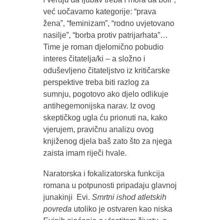
već uočavamo kategorije: “prava
žena”, “feminizam”, “rodno uvjetovano
nasilje”, “borba protiv patrijarhata”…
Time je roman djelomično pobudio
interes čitatelja/ki – a složno i
oduševljeno čitateljstvo iz kritičarske
perspektive treba biti razlog za
sumnju, pogotovo ako djelo odlikuje
antihegemonijska narav. Iz ovog
skeptičkog ugla ću prionuti na, kako
vjerujem, pravičnu analizu ovog
knjiženog djela baš zato što za njega
zaista imam riječi hvale.
Naratorska i fokalizatorska funkcija
romana u potpunosti pripadaju glavnoj
junakinji Evi.
Smrtni ishod atletskih
povreda
utoliko je ostvaren kao niska