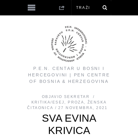
P.E.N. CENTAR U BOSNI I
HERCEGOVINI | PEN CENTRE
OF BOSNIA & HERZEGOVINA
OBJAVIO
SEKRETAR
KRITIKA/ESEJ
,
PROZA
,
ŽENSKA
ČITAONICA
27 NOVEMBRA, 2021
SVA EVINA
KRIVICA