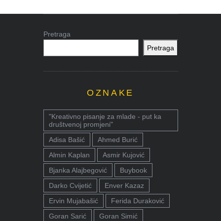
Pretraga
Pretraga
OZNAKE
"Kreativno pisanje za mlade - put ka
društvenoj promjeni"
Adisa Bašić
Ahmed Burić
Almin Kaplan
Asmir Kujović
Bjanka Alajbegović
Buybook
Darko Cvijetić
Enver Kazaz
Ervin Mujabašić
Ferida Duraković
Goran Sarić
Goran Simić