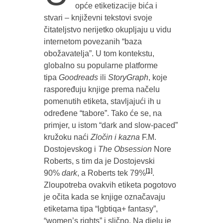
opće etiketizacije bića i
stvari – književni tekstovi svoje
čitateljstvo nerijetko okupljaju u vidu
internetom povezanih “baza
obožavatelja”. U tom kontekstu,
globalno su popularne platforme
tipa
Goodreads
ili
StoryGraph
, koje
raspoređuju knjige prema načelu
pomenutih etiketa, stavljajući ih u
određene “tabore”. Tako će se, na
primjer, u istom “dark and slow-paced”
kružoku naći
Zločin i kazna
F.M.
Dostojevskog i
The Obsession
Nore
Roberts, s tim da je Dostojevski
[1]
90%
dark
, a Roberts tek 79%
.
Zloupotreba ovakvih etiketa pogotovo
je očita kada se knjige označavaju
etiketama tipa “lgbtiqa+ fantasy”,
“women’s rights” i slično. Na djelu je