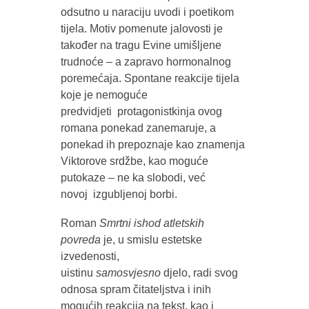
odsutno u naraciju uvodi i poetikom
tijela. Motiv pomenute jalovosti je
također na tragu Evine umišljene
trudnoće – a zapravo hormonalnog
poremećaja. Spontane reakcije tijela
koje je nemoguće
predvidjeti protagonistkinja ovog
romana ponekad zanemaruje, a
ponekad ih prepoznaje kao znamenja
Viktorove srdžbe, kao moguće
putokaze – ne ka slobodi, već
novoj izgubljenoj borbi.
Roman
Smrtni ishod atletskih
povreda
je, u smislu estetske
izvedenosti,
uistinu
samosvjesno
djelo, radi svog
odnosa spram čitateljstva i inih
mogućih reakcija na tekst, kao i