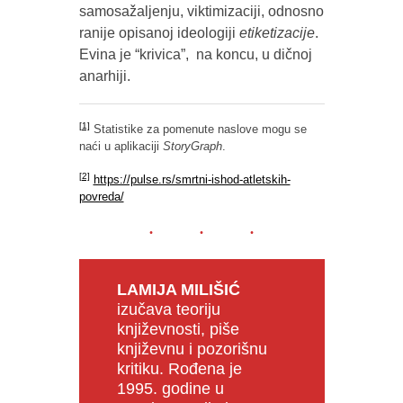
samosažaljenju, viktimizaciji, odnosno
ranije opisanoj ideologiji
etiketizacije
.
Evina je “krivica”, na koncu, u dičnoj
anarhiji.
[1]
Statistike za pomenute naslove mogu se
naći u aplikaciji
StoryGraph
.
[2]
https://pulse.rs/smrtni-ishod-atletskih-
povreda/
LAMIJA MILIŠIĆ
izučava teoriju
književnosti, piše
književnu i pozorišnu
kritiku. Rođena je
1995. godine u