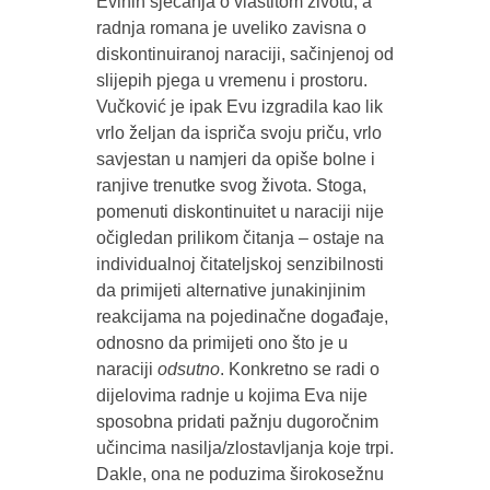
Evinih sjećanja o vlastitom životu, a
radnja romana je uveliko zavisna o
diskontinuiranoj naraciji, sačinjenoj od
slijepih pjega u vremenu i prostoru.
Vučković je ipak Evu izgradila kao lik
vrlo željan da ispriča svoju priču, vrlo
savjestan u namjeri da opiše bolne i
ranjive trenutke svog života. Stoga,
pomenuti diskontinuitet u naraciji nije
očigledan prilikom čitanja – ostaje na
individualnoj čitateljskoj senzibilnosti
da primijeti alternative junakinjinim
reakcijama na pojedinačne događaje,
odnosno da primijeti ono što je u
naraciji
odsutno
. Konkretno se radi o
dijelovima radnje u kojima Eva nije
sposobna pridati pažnju dugoročnim
učincima nasilja/zlostavljanja koje trpi.
Dakle, ona ne poduzima širokosežnu