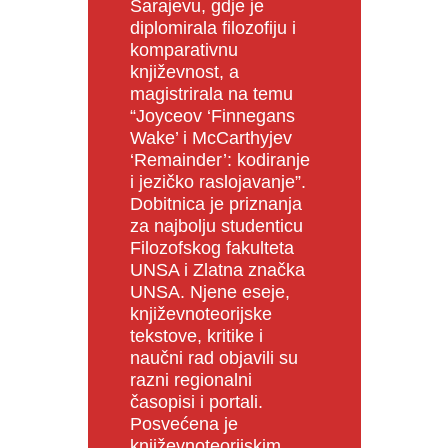
Sarajevu, gdje je
diplomirala filozofiju i
komparativnu
književnost, a
magistrirala na temu
“Joyceov ‘Finnegans
Wake’ i McCarthyjev
‘Remainder’: kodiranje
i jezičko raslojavanje”.
Dobitnica je priznanja
za najbolju studenticu
Filozofskog fakulteta
UNSA i Zlatna značka
UNSA. Njene eseje,
književnoteorijske
tekstove, kritike i
naučni rad objavili su
razni regionalni
časopisi i portali.
Posvećena je
književnoteorijskim