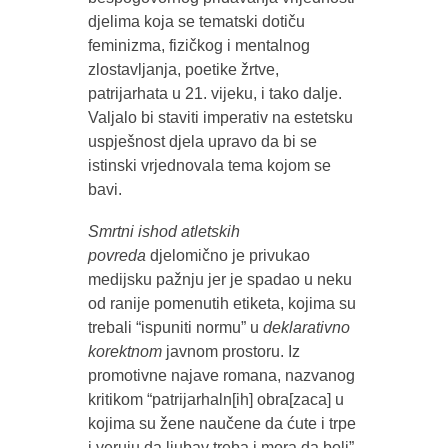
djelima koja se tematski dotiču
feminizma, fizičkog i mentalnog
zlostavljanja, poetike žrtve,
patrijarhata u 21. vijeku, i tako dalje.
Valjalo bi staviti imperativ na estetsku
uspješnost djela upravo da bi se
istinski vrjednovala tema kojom se
bavi.
Smrtni ishod atletskih
povreda
djelomično je privukao
medijsku pažnju jer je spadao u neku
od ranije pomenutih etiketa, kojima su
trebali “ispuniti normu” u
deklarativno
korektnom
javnom prostoru. Iz
promotivne najave romana, nazvanog
kritikom “patrijarhaln[ih] obra[zaca] u
kojima su žene naučene da ćute i trpe
i veruju da ljubav treba i mora da boli”,