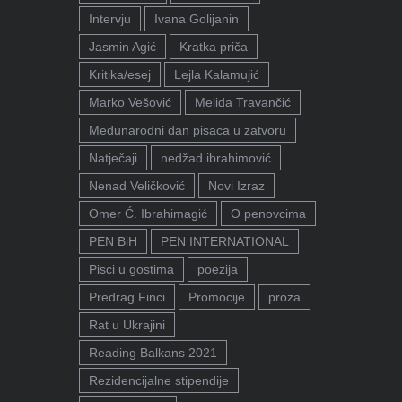
Intervju
Ivana Golijanin
Jasmin Agić
Kratka priča
Kritika/esej
Lejla Kalamujić
Marko Vešović
Melida Travančić
Međunarodni dan pisaca u zatvoru
Natječaji
nedžad ibrahimović
Nenad Veličković
Novi Izraz
Omer Ć. Ibrahimagić
O penovcima
PEN BiH
PEN INTERNATIONAL
Pisci u gostima
poezija
Predrag Finci
Promocije
proza
Rat u Ukrajini
Reading Balkans 2021
Rezidencijalne stipendije