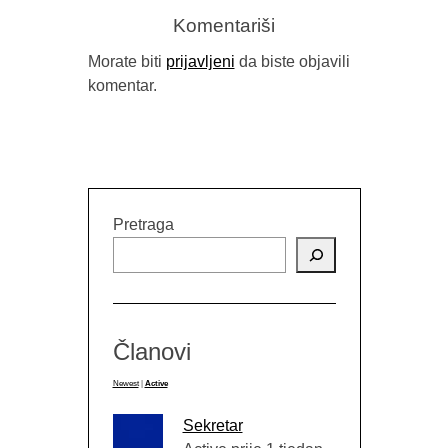
Komentariši
Morate biti
prijavljeni
da biste objavili
komentar.
TRAGAJUĆI ZA (NE)VIDLJIVOM
HISTORIJOM BOSNE: O POETSKO-
PROZNOM RUKOPISU „NEVIDLJIVA
Pretraga
BOSNA“
OMERA Ć. IBRAHIMAGIĆA
I MEHMEDA ĐEDOVIĆA
Članovi
Newest
|
Active
Sekretar