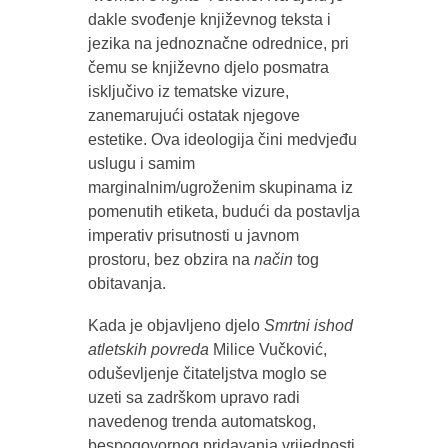
dakle svođenje književnog teksta i
jezika na jednoznačne odrednice, pri
čemu se književno djelo posmatra
isključivo iz tematske vizure,
zanemarujući ostatak njegove
estetike. Ova ideologija čini medvjeđu
uslugu i samim
marginalnim/ugroženim skupinama iz
pomenutih etiketa, budući da postavlja
imperativ prisutnosti u javnom
prostoru, bez obzira na
način
tog
obitavanja.
Kada je objavljeno djelo
Smrtni ishod
atletskih povreda
Milice Vučković,
oduševljenje čitateljstva moglo se
uzeti sa zadrškom upravo radi
navedenog trenda automatskog,
bespogovornog pridavanja vrijednosti