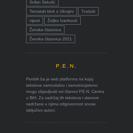
Srđan Sekulić
Tematski blok o Ukrajini
Traduki
vijesti
Željko Ivanković
Ženska čitaonica
Ženska čitaonica 2021
P.E.N.
Penbih.ba je web platforma na kojoj
tekstove samostalno i samoinicijativno
mogu objavljivati svi članovi P.E.N. Centra
u BiH. Za sadržaj tih tekstova i stavove
sadržane u njima odgovornost snose
isključivo autori.