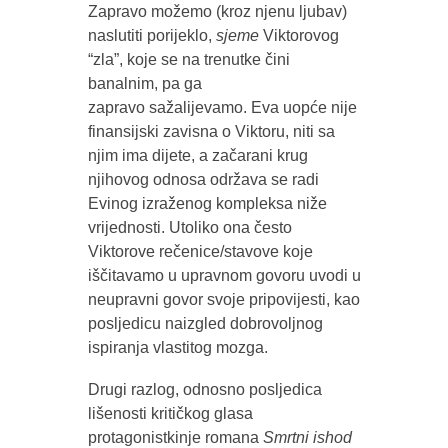
Zapravo možemo (kroz njenu ljubav)
naslutiti porijeklo,
sjeme
Viktorovog
“zla”, koje se na trenutke čini
banalnim, pa ga
zapravo sažalijevamo. Eva uopće nije
finansijski zavisna o Viktoru, niti sa
njim ima dijete, a začarani krug
njihovog odnosa održava se radi
Evinog izraženog kompleksa niže
vrijednosti. Utoliko ona često
Viktorove rečenice/stavove koje
iščitavamo u upravnom govoru uvodi u
neupravni govor svoje pripovijesti, kao
posljedicu naizgled dobrovoljnog
ispiranja vlastitog mozga.
Drugi razlog, odnosno posljedica
lišenosti kritičkog glasa
protagonistkinje romana
Smrtni ishod