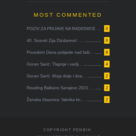
MOST COMMENTED
POZIV ZA PRIJAVE NA RADIONICE ...
0
40. Susreti Zija Dizdarević: ...
0
Povodom Dana pobjede nad faši...
8
Goran Sarić: Tlapnje i varlji...
4
Goran Sarić: Moja dvije i dva...
2
Reading Balkans Sarajevo 2021:...
2
Ženska čitaonica: fabrika kn...
2
COPYRIGHT PENBIH.