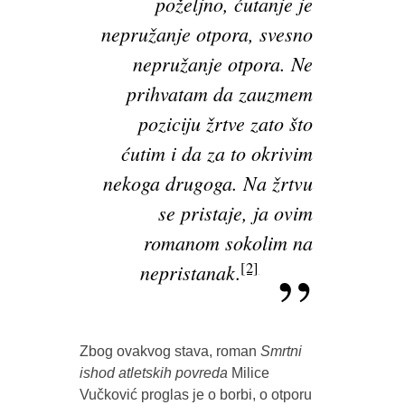
poželjno, ćutanje je
nepružanje otpora, svesno
nepružanje otpora. Ne
prihvatam da zauzmem
poziciju žrtve zato što
ćutim i da za to okrivim
nekoga drugoga. Na žrtvu
se pristaje, ja ovim
romanom sokolim na
[2]
nepristanak
.
Zbog ovakvog stava, roman
Smrtni
ishod atletskih povreda
Milice
Vučković proglas je o borbi, o otporu