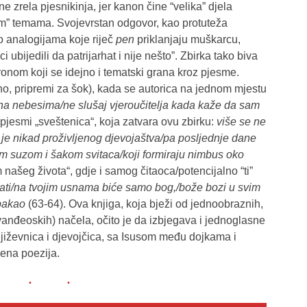
e zrela pjesnikinja, jer kanon čine “velika” djela
kim” temama. Svojevrstan odgovor, kao protuteža
 o analogijama koje riječ
pen
priklanjaju muškarcu,
bijedili da patrijarhat i nije nešto”. Zbirka tako biva
nom koji se idejno i tematski grana kroz pjesme.
no, pripremi za šok), kada se autorica na jednom mjestu
 na nebesima/ne slušaj vjeroučitelja kada kaže da sam
u pjesmi „sveštenica“, koja zatvara ovu zbirku:
više se ne
 je nikad proživljenog djevojaštva/pa posljednje dane
suzom i šakom svitaca/koji formiraju nimbus oko
m našeg života“, gdje i samog čitaoca/potencijalno “ti”
ati/na tvojim usnama biće samo bog,/bože bozi u svim
 pakao
(63-64). Ova knjiga, koja bježi od jednoobraznih,
vanđeoskih) načela, očito je da izbjegava i jednoglasne
književnica i djevojčica, sa Isusom među dojkama i
jena poezija.