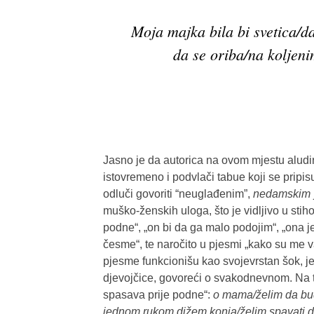
Moja majka bila bi svetica/da
da se oriba/na koljen
Jasno je da autorica na ovom mjestu aludira
istovremeno i podvlači tabue koji se pripisuj
odluči govoriti “neuglađenim”,
nedamskim
muško-ženskih uloga, što je vidljivo u stih
podne“, „on bi da ga malo podojim“, „ona je 
česme“, te naročito u pjesmi „kako su me va
pjesme funkcionišu kao svojevrstan šok, je
djevojčice, govoreći o svakodnevnom. Na 
spasava prije podne“:
o mama/želim da bud
jednom rukom dižem konja/želim spavati d