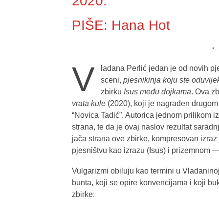
2020.
PIŠE: Hana Hot
V
ladana Perlić jedan je od novih 
sceni,
pjesnikinja koju ste oduvije
zbirku
Isus među dojkama
. Ova z
vrata kule
(2020), koji je nagrađen drugo
“Novica Tadić”. Autorica jednom prilikom iz
strana, te da je ovaj naslov rezultat sar
jača strana ove zbirke, kompresovan izraz
pjesništvu kao izrazu (Isus) i prizemnom —
Vulgarizmi obiluju kao termini u Vladaninoj
bunta, koji se opire konvencijama i koji bu
zbirke: