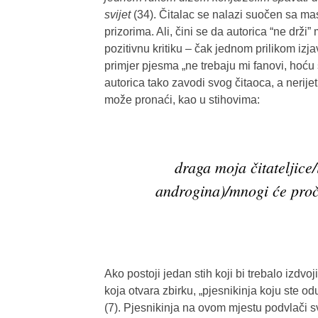
svijet
(34). Čitalac se nalazi suočen sa 
prizorima. Ali, čini se da autorica “ne drži
pozitivnu kritiku – čak jednom prilikom izja
primjer pjesma „ne trebaju mi fanovi, hoću
autorica tako zavodi svog čitaoca, a nerij
može pronaći, kao u stihovima:
draga moja čitateljice/
androgina)/mnogi će proč
Ako postoji jedan stih koji bi trebalo izdvo
koja otvara zbirku, „pjesnikinja koju ste od
(7). Pjesnikinja na ovom mjestu podvlači s