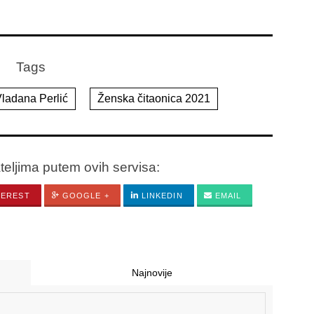
Tags
ladana Perlić
Ženska čitaonica 2021
ateljima putem ovih servisa:
TEREST
GOOGLE +
LINKEDIN
EMAIL
Najnovije