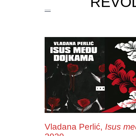
REVOL
Vladana Perlić,
Isus me