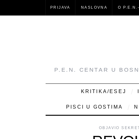
PRIJAVA
NASLOVNA
O P.E.N.
P.E.N. CENTAR U BOS
KRITIKA/ESEJ
PISCI U GOSTIMA
N
OBJAVIO
SEKRE