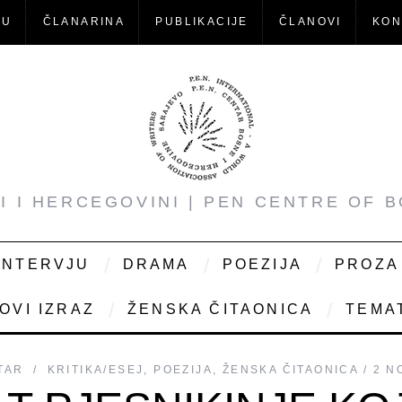
-U
ČLANARINA
PUBLIKACIJE
ČLANOVI
KON
NI I HERCEGOVINI | PEN CENTRE OF 
INTERVJU
DRAMA
POEZIJA
PROZA
OVI IZRAZ
ŽENSKA ČITAONICA
TEMAT
TAR
KRITIKA/ESEJ
,
POEZIJA
,
ŽENSKA ČITAONICA
2 N