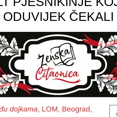
T PJESNIKINJE KO
ODUVIJEK ČEKALI
đu dojkama
, LOM, Beograd,