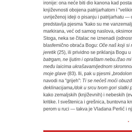
ironije: ona neće biti dio kanona kad postan
književnosti obojena patrijarhatom i “veli
uvriježenoj ideji o pisanju i patrijarhatu —
predstavlja pjesma “kako su me vanzemaljci u
markirana, već od samog naslova, oksimoro
Stoga, neka se čitalac ne iznenadi (odnos
blasfemično obraća Bogu:
Oče naš koji si
jeretik
(25), ili prividno se priklanja Bogu 
batrgam, ne ljutim i opraštam nebu./žao mi
među laicima ukrašavam/jednom skromnom 
moje glave
(83). Ili, pak u pjesmi „brodolo
navodi na “grijeh”:
Ti se nećeš moći obuzd
deklinacijama,/dok u srcu tvom gori slatki
kako zemaljskih (književnih) i nebeskih (e
kritike. I sveštenica i grešnica, buntovna 
perom u ruci — takva je Vladana Perlić i n