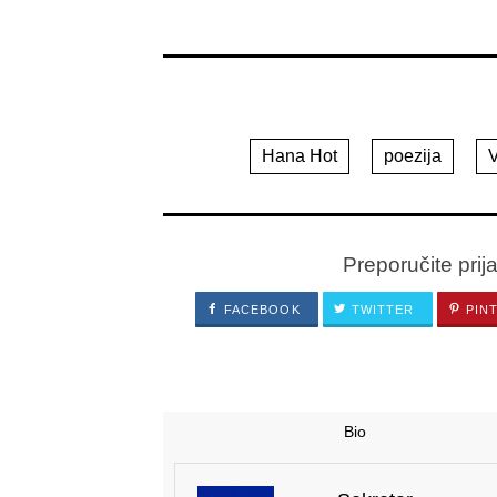
Hana Hot
poezija
V
Preporučite prij
FACEBOOK
TWITTER
PIN
Bio