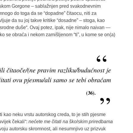
maskom Gorgone – sablažnjen pred svakodnevnim
” mnogo do toga da se “dopadne” čitaocu, niti za
vljuje da su joj takve kritike “dosadne” – stoga, kao
 srodne duše“. Ovaj potez, ipak, nije nimalo naivan —
etko se obraća i nekom zamišljenom “ti”, u kome se on(a)
ili čitaoče/(ne pravim razliku/budućnost je
itati ovu pjesmu/ali samo se tebi obraćam
(36).
jiti kao neku vrstu autorskog creda, to je stih pjesme
uvijek čekali“:
nećete me čitati na školskim priredbama
voju autorsku skromnost, ali nesumnjivo uz prizvuk