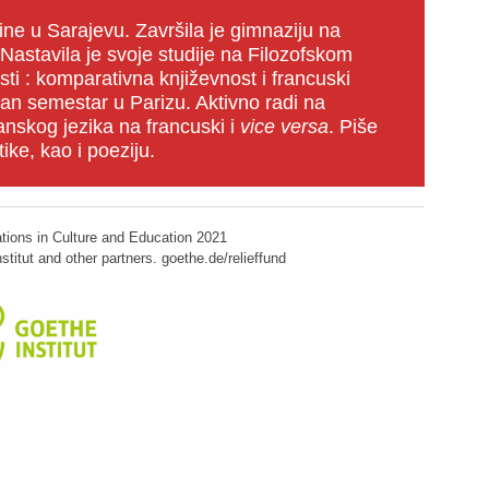
e u Sarajevu. Završila je gimnaziju na
astavila je svoje studije na Filozofskom
asti : komparativna književnost i francuski
edan semestar u Parizu. Aktivno radi na
anskog jezika na francuski i
vice versa
. Piše
tike, kao i poeziju.
ations in Culture and Education 2021
titut and other partners. goethe.de/relieffund