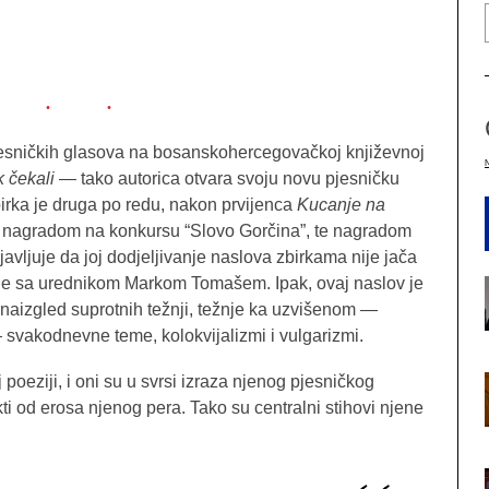
pjesničkih glasova na bosanskohercegovačkoj književnoj
k čekali
— tako autorica otvara svoju novu pjesničku
birka je druga po redu, nakon prvijenca
Kucanje na
m nagradom na konkursu “Slovo Gorčina”, te nagradom
javljuje da joj dodjeljivanje naslova zbirkama nije jača
adnje sa urednikom Markom Tomašem. Ipak, ovaj naslov je
 naizgled suprotnih težnji, težnje ka uzvišenom —
 svakodnevne teme, kolokvijalizmi i vulgarizmi.
 poeziji, i oni su u svrsi izraza njenog pjesničkog
kti od erosa njenog pera. Tako su centralni stihovi njene