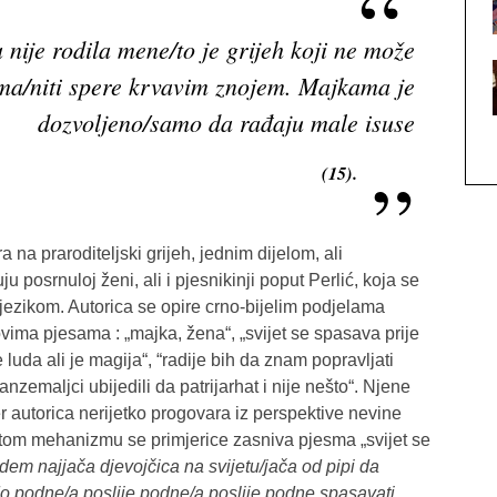
 nije rodila mene/to je grijeh koji ne može
ima/niti spere krvavim znojem. Majkama je
dozvoljeno/samo da rađaju male isuse
(15).
 na praroditeljski grijeh, jednim dijelom, ali
u posrnuloj ženi, ali i pjesnikinji poput Perlić, koja se
jezikom. Autorica se opire crno-bijelim podjelama
ovima pjesama : „majka, žena“, „svijet se spasava prije
luda ali je magija“, “radije bih da znam popravljati
nzemaljci ubijedili da patrijarhat i nije nešto“. Njene
r autorica nerijetko progovara iz perspektive nevine
tom mehanizmu se primjerice zasniva pjesma „svijet se
em najjača djevojčica na svijetu/jača od pipi da
o podne/a poslije podne/a poslije podne spasavati