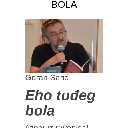
BOLA
Goran Sarić
Eho tuđeg
bola
(izbor iz rukopisa)