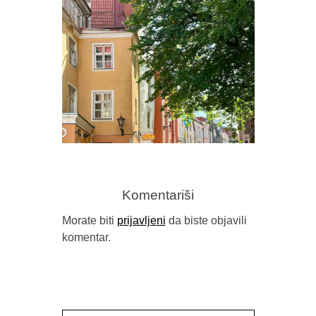
PROMOVIS
ISTIN
VILINS
Komentariši
Morate biti
prijavljeni
da biste objavili
komentar.
GORAN SARIĆ, “IDILA (NEĆU DA
BUDEM NAROD)”