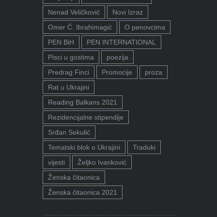
Nenad Veličković
Novi Izraz
Omer Ć. Ibrahimagić
O penovcima
PEN BiH
PEN INTERNATIONAL
Pisci u gostima
poezija
Predrag Finci
Promocije
proza
Rat u Ukrajini
Reading Balkans 2021
Rezidencijalne stipendije
Srđan Sekulić
Tematski blok o Ukrajini
Traduki
vijesti
Željko Ivanković
Ženska čitaonica
Ženska čitaonica 2021