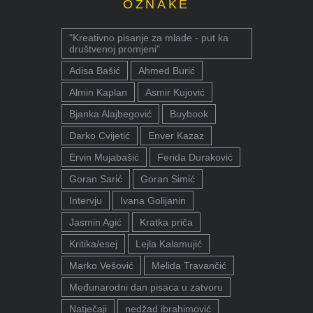
OZNAKE
"Kreativno pisanje za mlade - put ka
društvenoj promjeni"
Adisa Bašić
Ahmed Burić
Almin Kaplan
Asmir Kujović
Bjanka Alajbegović
Buybook
Darko Cvijetić
Enver Kazaz
Ervin Mujabašić
Ferida Duraković
Goran Sarić
Goran Simić
Intervju
Ivana Golijanin
Jasmin Agić
Kratka priča
Kritika/esej
Lejla Kalamujić
Marko Vešović
Melida Travančić
Međunarodni dan pisaca u zatvoru
Natječaji
nedžad ibrahimović