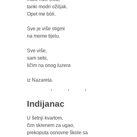
tanki modri ožiljak.

Opet me bòli.

Sve je više stigmi

na mome tijelu.

Sve više,

sam sebi,

ličim na onog 
Indijanac
U šetnji kvartom,

čim skrenem za ugao, 

prekoputa osnovne škole sa 