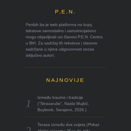
P.E.N.
Penbih.ba je web platforma na kojoj
tekstove samostalno i samoinicijativno
mogu objavljivati svi članovi P.E.N. Centra
u BiH. Za sadržaj tih tekstova i stavove
sadržane u njima odgovornost snose
isključivo autori.
NAJNOVIJE
Između traume i tradicije
(“Stravaruše”, Naida Mujkić,
Buybook, Sarajevo, 2026.)
Terasa između dva svijeta
(Prikaz
zbirke pjesama “Kao da zidu