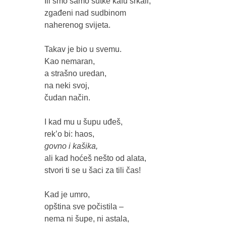
Ili smo samo šutke kafu srkali,

zgađeni nad sudbinom 

naherenog svijeta.

Takav je bio u svemu.

Kao nemaran, 

a strašno uredan, 

na neki svoj, 

čudan način.

I kad mu u šupu uđeš,

govno i kašika,
ali kad hoćeš nešto od alata,

stvori ti se u šaci za tili čas!

Kad je umro,

opština sve počistila –

nema ni šupe, ni astala,
