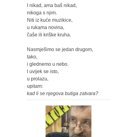
I nikad, ama baš nikad,

nikoga s njim.

Niti iz kuće muzikice,

u rukama novina,

čaše ili kriške kruha.

Nasmješimo se jedan drugom,

tako,

i glednemo u nebo.

I uvijek se isto, 

u prolazu,
