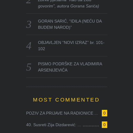
govorim”, autora Gorana Sarića)
GORAN SARIĆ, “IDILA (NEĆU DA
BUDEM NAROD)”
OBJAVLJEN “NOVI IZRAZ” br. 101-
102
PISMO PODRŠKE ZA VLADIMIRA
ARSENIJEVIĆA
MOST COMMENTED
POZIV ZA PRIJAVE NA RADIONICE ...
0
40. Susreti Zija Dizdarević: ...
0