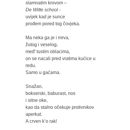
De Witte school
 -

uvijek kad je sunce

prođem pored tog čovjeka.

Ma neka ga je i mrva,

žutog i veselog,

međ’ tustim oblacima,

on se nacali pred vratima kućice u 
redu.

Samo u gaćama.

Snažan,

bokserski, baburast, nos

i sitne oke,

kao da stalno očekuje protivnikov 
aperkat.

A crven k’o rak!
