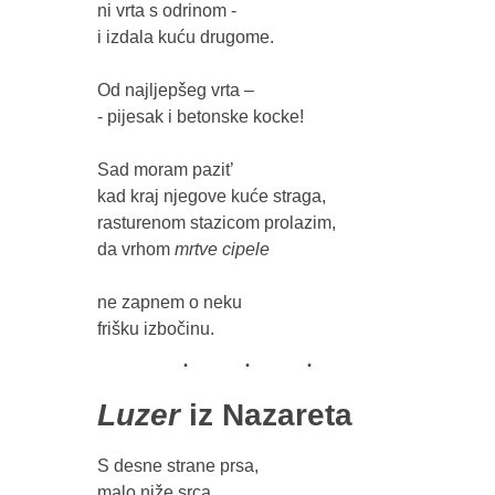
ni vrta s odrinom - 

i izdala kuću drugome.

Od najljepšeg vrta – 

- pijesak i betonske kocke!

Sad moram pazit’

kad kraj njegove kuće straga,

rasturenom stazicom prolazim,

da vrhom 
ne zapnem o neku

Luzer
iz Nazareta
S desne strane prsa,

malo niže srca,
