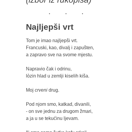
Najljepši vrt
Tom je imao najljepši vrt.

Francuski, kao, divalj i zapušten,

a zapravo sve na svome mjestu.

Napravio čak i odrinu,

lòzin hlad u zemlji kiselih kiša.

Moj 
crveni 
drug.

Pod njom smo, katkad, divanili,

- on sve jednu za drugom žmari,

a ja u se tekućinu ljevam.
