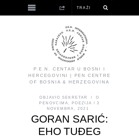
P.E.N. CENTAR U BOSNI I
HERCEGOVINI | PEN CENTRE
OF BOSNIA & HERZEGOVINA
OBJAVIO
SEKRETAR
O
PENOVCIMA
,
POEZIJA
3
NOVEMBRA, 2021
GORAN SARIĆ:
EHO TUĐEG