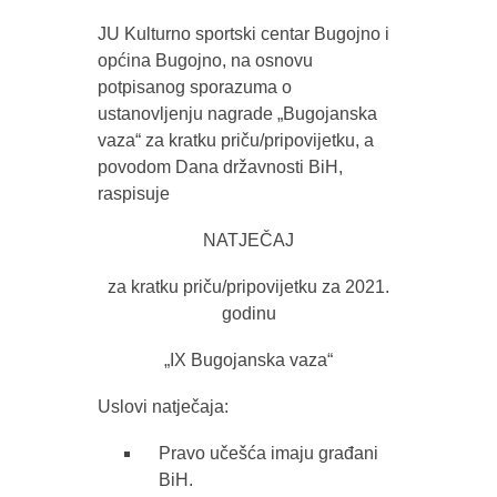
JU Kulturno sportski centar Bugojno i
općina Bugojno, na osnovu
potpisanog sporazuma o
ustanovljenju nagrade „Bugojanska
vaza“ za kratku priču/pripovijetku, a
povodom Dana državnosti BiH,
raspisuje
NATJEČAJ
za kratku priču/pripovijetku za 2021.
godinu
„IX Bugojanska vaza“
Uslovi natječaja:
Pravo učešća imaju građani
BiH.