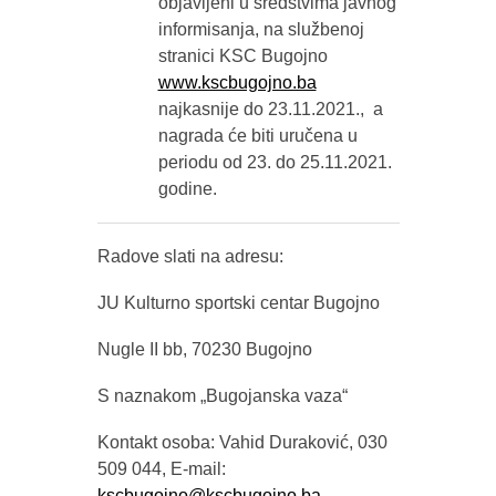
objavljeni u sredstvima javnog
informisanja, na službenoj
stranici KSC Bugojno
www.kscbugojno.ba
najkasnije do 23.11.2021., a
nagrada će biti uručena u
periodu od 23. do 25.11.2021.
godine.
Radove slati na adresu:
JU Kulturno sportski centar Bugojno
Nugle II bb, 70230 Bugojno
S naznakom „Bugojanska vaza“
Kontakt osoba: Vahid Duraković, 030
509 044, E-mail:
kscbugojno@kscbugojno.ba