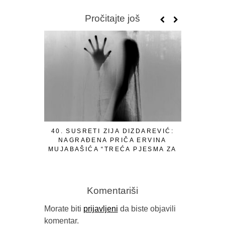
Pročitajte još
40. SUSRETI ZIJA DIZDAREVIĆ:
NAT
NAGRAĐENA PRIČA ERVINA
PRIČU
MUJABAŠIĆA “TREĆA PJESMA ZA
BU
ANIKU”
Komentariši
Morate biti
prijavljeni
da biste objavili
komentar.