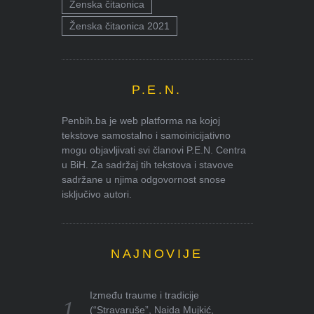
Ženska čitaonica
Ženska čitaonica 2021
P.E.N.
Penbih.ba je web platforma na kojoj
tekstove samostalno i samoinicijativno
mogu objavljivati svi članovi P.E.N. Centra
u BiH. Za sadržaj tih tekstova i stavove
sadržane u njima odgovornost snose
isključivo autori.
NAJNOVIJE
Između traume i tradicije
(“Stravaruše”, Naida Mujkić,