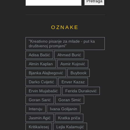
Pretraga
OZNAKE
"Kreativno pisanje za mlade - put ka
društvenoj promjeni"
Adisa Bašić
Ahmed Burić
Almin Kaplan
Asmir Kujović
Bjanka Alajbegović
Buybook
Darko Cvijetić
Enver Kazaz
Ervin Mujabašić
Ferida Duraković
Goran Sarić
Goran Simić
Intervju
Ivana Golijanin
Jasmin Agić
Kratka priča
Kritika/esej
Lejla Kalamujić