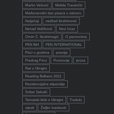
Marko Vešović
Melida Travančić
Međunarodni dan pisaca u zatvoru
Natječaji
nedžad ibrahimović
Nenad Veličković
Novi Izraz
Omer Ć. Ibrahimagić
O penovcima
PEN BiH
PEN INTERNATIONAL
Pisci u gostima
poezija
Predrag Finci
Promocije
proza
Rat u Ukrajini
Reading Balkans 2021
Rezidencijalne stipendije
Srđan Sekulić
Tematski blok o Ukrajini
Traduki
vijesti
Željko Ivanković