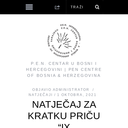
P.E.N. CENTAR U BOSNI I
HERCEGOVINI | PEN CENTRE
OF BOSNIA & HERZEGOVINA
OBJAVIO
ADMINISTRATOR
NATJEČAJI
1 OKTOBRA, 2021
NATJEČAJ ZA
KRATKU PRIČU
“IX