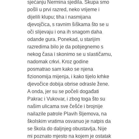
sjećanju Nermina sjedila. Skupa smo
pošli u prvi razred, neko vrijeme i
dijelili klupu; tiha i nasmijana
djevojčica, s ravnim šiškama što se u
oči slijevaju i ona ih snagom daha
odande gura. Ponekad, u starijim
razredima bilo je da pobjegnemo s
nekog časa i skonimo se u slastičarnu,
nadomak crkvi. Kroz godine
posmatrao sam kako se njena
fizionomija mijenja, i kako tijelo krhke
djevočice dobija obrise odrasle žene.
A onda, jer su se počeli događati
Pakrac i Vukovar, i zbog toga što su
našim ulicama sve češće i brojnije
nailazile patrole Plavih šljemova, na
školskim vratima osvanuo je natpis da
se škola do daljnjeg obustavlja. Nije
mi poznato mjesto na kojem je ostatak