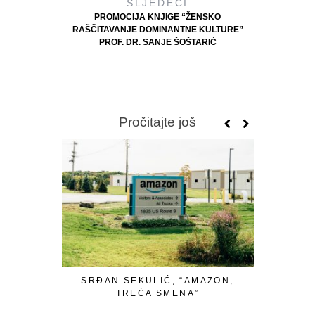
SLJEDEĆI
PROMOCIJA KNJIGE “ŽENSKO
RAŠČITAVANJE DOMINANTNE KULTURE”
PROF. DR. SANJE ŠOŠTARIĆ
Pročitajte još
SRĐAN SEKULIĆ, “AMAZON,
S
TREĆA SMENA”
“MELKISE