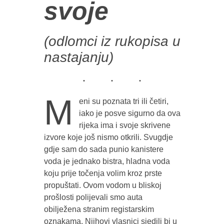
svoje
(odlomci iz rukopisa u
nastajanju)
M
eni su poznata tri ili četiri,
iako je posve sigurno da ova
rijeka ima i svoje skrivene
izvore koje još nismo otkrili. Svugdje
gdje sam do sada punio kanistere
voda je jednako bistra, hladna voda
koju prije točenja volim kroz prste
propuštati. Ovom vodom u bliskoj
prošlosti polijevali smo auta
obilježena stranim registarskim
oznakama. Njihovi vlasnici sjedili bi u