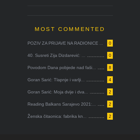
MOST COMMENTED
POZIV ZA PRIJAVE NA RADIONICE ...
0
40. Susreti Zija Dizdarević: ...
0
Povodom Dana pobjede nad faši...
8
Goran Sarić: Tlapnje i varlji...
4
Goran Sarić: Moja dvije i dva...
2
Reading Balkans Sarajevo 2021:...
2
Ženska čitaonica: fabrika kn...
2