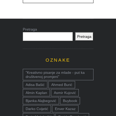
Pretraga
Pretraga
OZNAKE
"Kreativno pisanje za mlade - put ka
društvenoj promjeni"
Adisa Bašić
Ahmed Burić
Almin Kaplan
Asmir Kujović
Bjanka Alajbegović
Buybook
Darko Cvijetić
Enver Kazaz