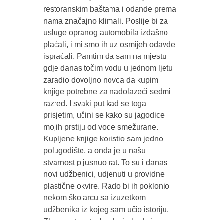
restoranskim baštama i odande prema
nama značajno klimali. Poslije bi za
usluge opranog automobila izdašno
plaćali, i mi smo ih uz osmijeh odavde
ispraćali. Pamtim da sam na mjestu
gdje danas točim vodu u jednom ljetu
zaradio dovoljno novca da kupim
knjige potrebne za nadolazeći sedmi
razred. I svaki put kad se toga
prisjetim, učini se kako su jagodice
mojih prstiju od vode smežurane.
Kupljene knjige koristio sam jedno
polugodište, a onda je u našu
stvarnost pljusnuo rat. To su i danas
novi udžbenici, udjenuti u providne
plastične okvire. Rado bi ih poklonio
nekom školarcu sa izuzetkom
udžbenika iz kojeg sam učio istoriju.