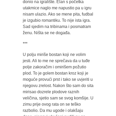
donio na igralište. Elan s početka
utakmice naglo me napustio pa u igru
nisam ulazio. Ako se mene pita, fudbal
je izgubio romantiku. To nije ista igra.
Sad sjedim na tribinama i posmatram
ženu. Ništa se ne događa.
***
U polju miriše bostan koji ne volim
jesti. Ali to me ne sprečava da u tuđe
polje zakoračim i omirišem požutio
plod. To je golem bostan kroz koji je
moguće provući prst i tako se uvjeriti u
njegovu zrelost. Nakon što sam do sita
mirisao dozrele plodove raznih
veličina, sjetio sam se svog komšije. U
zimu prije ovog rata on se teško
razbolio. Da mu ugode i olakšaju