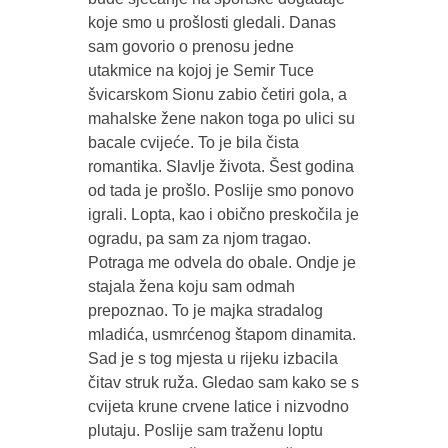
koje smo u prošlosti gledali. Danas
sam govorio o prenosu jedne
utakmice na kojoj je Semir Tuce
švicarskom Sionu zabio četiri gola, a
mahalske žene nakon toga po ulici su
bacale cvijeće. To je bila čista
romantika. Slavlje života. Šest godina
od tada je prošlo. Poslije smo ponovo
igrali. Lopta, kao i obično preskočila je
ogradu, pa sam za njom tragao.
Potraga me odvela do obale. Ondje je
stajala žena koju sam odmah
prepoznao. To je majka stradalog
mladića, usmrćenog štapom dinamita.
Sad je s tog mjesta u rijeku izbacila
čitav struk ruža. Gledao sam kako se s
cvijeta krune crvene latice i nizvodno
plutaju. Poslije sam traženu loptu