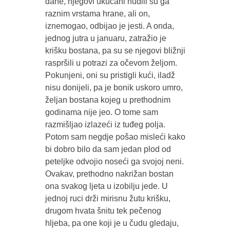
dane, njegovi ukućani nudili su ga
raznim vrstama hrane, ali on,
iznemogao, odbijao je jesti. A onda,
jednog jutra u januaru, zatražio je
krišku bostana, pa su se njegovi bližnji
raspršili u potrazi za očevom željom.
Pokunjeni, oni su pristigli kući, iladž
nisu donijeli, pa je bonik uskoro umro,
željan bostana kojeg u prethodnim
godinama nije jeo. O tome sam
razmišljao izlazeći iz tuđeg polja.
Potom sam negdje pošao misleći kako
bi dobro bilo da sam jedan plod od
peteljke odvojio noseći ga svojoj neni.
Ovakav, prethodno nakrižan bostan
ona svakog ljeta u izobilju jede. U
jednoj ruci drži mirisnu žutu krišku,
drugom hvata šnitu tek pečenog
hljeba, pa one koji je u čudu gledaju,