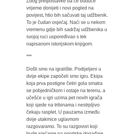
Zbog pretpostavke da će buduće
vrijeme donijeti i novi pogled na
povijest, htio bih sačuvati taj udžbenik.
To je čudan osjećaj. Naći se u nekom
vremenu gdje bih sadržaj udžbenika u
svojoj ruci uspoređivao s tek
napisanom istorijskom knjigom.
***
Došli smo na igralište. Podijeljeni u
dvije ekipe započeli smo igru. Ekipa
koja prva postigne četiri gola smatra
se pobjedničkom i ostaje na terenu, a
učešće u igri uzima pet novih igrača
koji sjede na tribinama i nestrpljivo
čekaju rasplet. U pauzama između
dvije utakmice uglavnom
razgovaramo. To su razgovori koji
bude sjećanje na sportske događaje