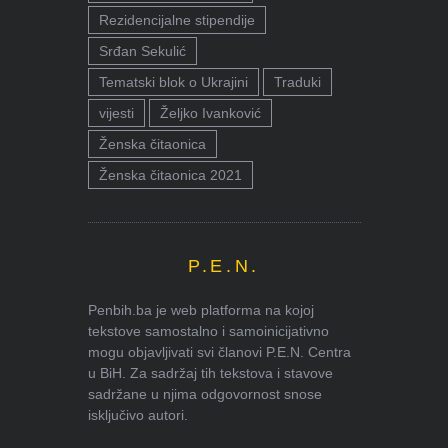
Rezidencijalne stipendije
Srđan Sekulić
Tematski blok o Ukrajini
Traduki
vijesti
Željko Ivanković
Ženska čitaonica
Ženska čitaonica 2021
P.E.N.
Penbih.ba je web platforma na kojoj
tekstove samostalno i samoinicijativno
mogu objavljivati svi članovi P.E.N. Centra
u BiH. Za sadržaj tih tekstova i stavove
sadržane u njima odgovornost snose
isključivo autori.