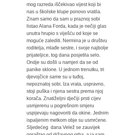
mog razreda iščekivao vijest koji bi
nas u školske klupe ponovo vratila.
Znam samo da sam u praznoj sobi
listao Alana Forda, kada je nečiji glas
unutra hrupio s viješću od koje se
moguće zalediti. Nermina je u društvu
roditelja, mlađe sestre, i svoje najbolje
prijateljice, tog dana posjetila selo.
Ondje su došli u namjeri da se od
panike sklone. U jednom trenutku, tri
djevojčice same su u tuđoj,
nepoznatoj sobi. Iza vrata, uspravno,
stoji puška i njena sestra prema njoj
korača. Znatiželjni dječiji prsti cijev
usmjerenu u pogrešnom smjeru
uspijevaju nagovoriti da okine. Jednim
ispaljenim metkom obje su usmrćene.
Sljedećeg dana Velež se zauvijek
opraštao od državnog grba, a ja sam