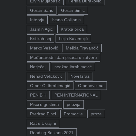
Ervin Mujabašić
Ferida Duraković
Goran Sarić
Goran Simić
Intervju
Ivana Golijanin
Jasmin Agić
Kratka priča
Kritika/esej
Lejla Kalamujić
Marko Vešović
Melida Travančić
Međunarodni dan pisaca u zatvoru
Natječaji
nedžad ibrahimović
Nenad Veličković
Novi Izraz
Omer Ć. Ibrahimagić
O penovcima
PEN BiH
PEN INTERNATIONAL
Pisci u gostima
poezija
Predrag Finci
Promocije
proza
Rat u Ukrajini
Reading Balkans 2021