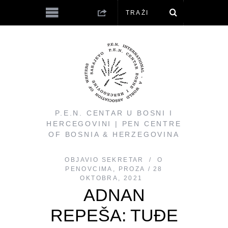
P.E.N. CENTAR U BOSNI I
HERCEGOVINI | PEN CENTRE
OF BOSNIA & HERZEGOVINA
OBJAVIO
SEKRETAR
O
PENOVCIMA
,
PROZA
28
OKTOBRA, 2021
ADNAN
REPEŠA: TUĐE