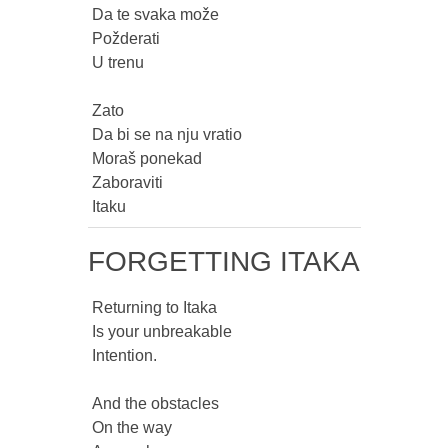
 Da te svaka može

 Požderati

 U trenu

 Zato

 Da bi se na nju vratio

 Moraš ponekad

 Zaboraviti

 Itaku 
FORGETTING ITAKA
 Returning to Itaka

 Is your unbreakable

 Intention.

 And the obstacles

 On the way
