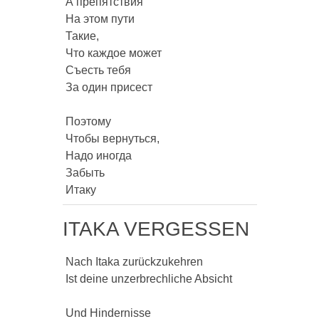
 А препятствия

 На этом пути

 Такие,

 Что каждое может

 Съесть тебя

 За один присест

 Поэтому

 Чтобы вернуться,

 Надо иногда

 Забыть

 Итаку 
ITAKA VERGESSEN
 Nach Itaka zurückzukehren

 Ist deine unzerbrechliche Absicht

 Und Hindernisse
