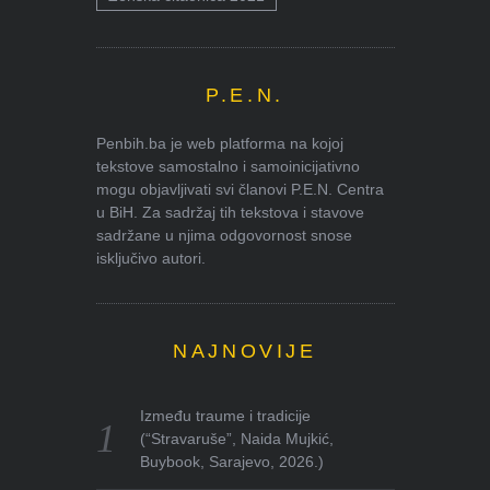
P.E.N.
Penbih.ba je web platforma na kojoj
tekstove samostalno i samoinicijativno
mogu objavljivati svi članovi P.E.N. Centra
u BiH. Za sadržaj tih tekstova i stavove
sadržane u njima odgovornost snose
isključivo autori.
NAJNOVIJE
Između traume i tradicije
(“Stravaruše”, Naida Mujkić,
Buybook, Sarajevo, 2026.)