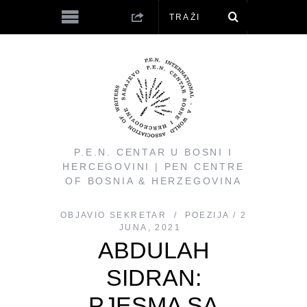
P.E.N. CENTAR U BOSNI I
HERCEGOVINI | PEN CENTRE
OF BOSNIA & HERZEGOVINA
OBJAVIO
SEKRETAR
POEZIJA
2
JUNA, 2021
ABDULAH
SIDRAN:
PJESMA SA