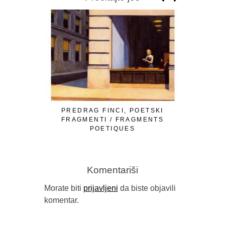
PREDRAG FINCI, POETSKI
OMER Ć. I
FRAGMENTI / FRAGMENTS
LJUTE 
POETIQUES
Komentariši
Morate biti
prijavljeni
da biste objavili
komentar.