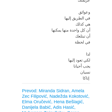
 عزيمتك

 وعوائق

 في الطريق إليها

 هي كذلك

 أن كل واحدة منها يمكنها

 أن تبتلعك

 في لحظة

 لذا

 لكي تعود إليها

 يجب أحيانا

 نسيان

 إتاكا 
Prevod: Miranda Sidran, Amela
Zec Filipović, Nadežda Kokotović,
Elma Oručević, Hena Bešlagić,
Danijela Babić, Adis Hasić,