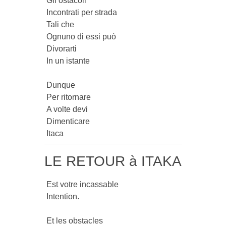
 Gli ostacoli

 Incontrati per strada

 Tali che

 Ognuno di essi può

 Divorarti

 In un istante

 Dunque

 Per ritornare

 A volte devi

 Dimenticare

 Itaca 
LE RETOUR à ITAKA
 Est votre incassable

 Intention.

 Et les obstacles
