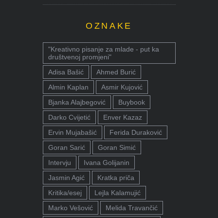
OZNAKE
"Kreativno pisanje za mlade - put ka
društvenoj promjeni"
Adisa Bašić
Ahmed Burić
Almin Kaplan
Asmir Kujović
Bjanka Alajbegović
Buybook
Darko Cvijetić
Enver Kazaz
Ervin Mujabašić
Ferida Duraković
Goran Sarić
Goran Simić
Intervju
Ivana Golijanin
Jasmin Agić
Kratka priča
Kritika/esej
Lejla Kalamujić
Marko Vešović
Melida Travančić