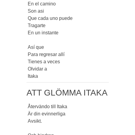
 En el camino

 Son asi

 Que cada uno puede

 Tragarte

 En un instante

 Así que

 Para regresar allí

 Tienes a veces

 Olvidar a

 Itaka 
ATT GLÖMMA ITAKA
 Återvändo till Itaka

 Är din evinnerliga

 Avsikt.
