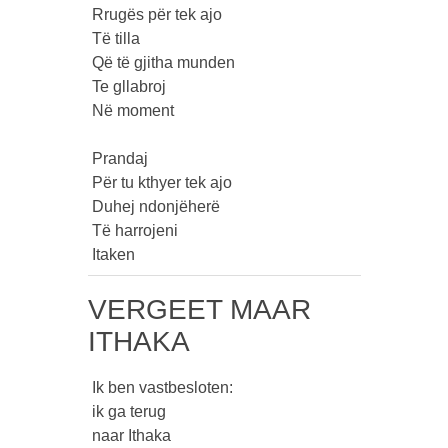
 Rrugës për tek ajo

 Të tilla

 Që të gjitha munden

 Te gllabroj

 Në moment

 Prandaj

 Për tu kthyer tek ajo

 Duhej ndonjëherë

 Të harrojeni

 Itaken 
VERGEET MAAR
ITHAKA
 Ik ben vastbesloten:

 ik ga terug

 naar Ithaka
