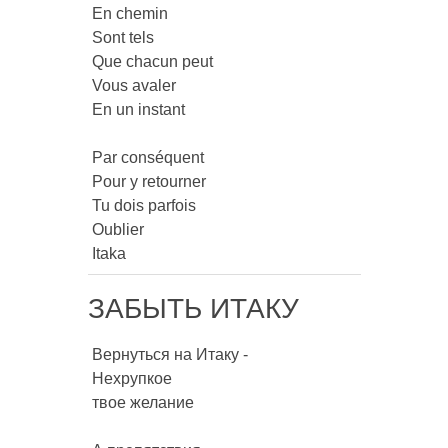
 En chemin

 Sont tels

 Que chacun peut

 Vous avaler

 En un instant

 Par conséquent

 Pour y retourner

 Tu dois parfois

 Oublier

 Itaka 
ЗАБЫТЬ ИТАКУ
 Вернуться на Итаку -

 Нехрупкое

 твое желание
