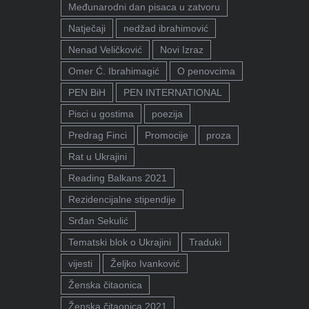
Međunarodni dan pisaca u zatvoru
Natječaji
nedžad ibrahimović
Nenad Veličković
Novi Izraz
Omer Ć. Ibrahimagić
O penovcima
PEN BiH
PEN INTERNATIONAL
Pisci u gostima
poezija
Predrag Finci
Promocije
proza
Rat u Ukrajini
Reading Balkans 2021
Rezidencijalne stipendije
Srđan Sekulić
Tematski blok o Ukrajini
Traduki
vijesti
Željko Ivanković
Ženska čitaonica
Ženska čitaonica 2021