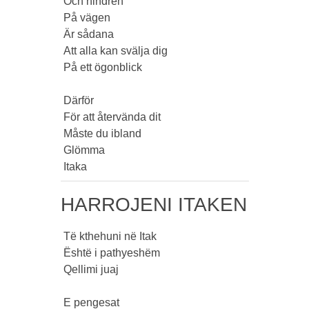
 Och hindren

 På vägen

 Är sådana

 Att alla kan svälja dig

 På ett ögonblick

 Därför

 För att återvända dit

 Måste du ibland

 Glömma

 Itaka 
HARROJENI ITAKEN
 Të kthehuni në Itak

 Është i pathyeshëm

 Qellimi juaj

 E pengesat
