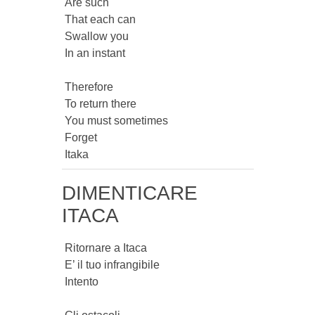
 Are such

 That each can

 Swallow you

 In an instant

 Therefore

 To return there

 You must sometimes

 Forget

 Itaka 
DIMENTICARE
ITACA
 Ritornare a Itaca

 E’ il tuo infrangibile

 Intento
