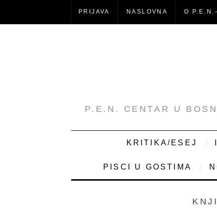
PRIJAVA
NASLOVNA
O P.E.N.
P.E.N. CENTAR U BOS
KRITIKA/ESEJ
PISCI U GOSTIMA
N
KNJ