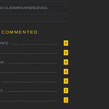
ZA VLADIMIRA ARSENIJEVIĆA
 COMMENTED
ICE ...
0
0
i...
8
4
.
2
1:...
2
2