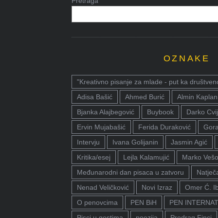
Pretraga
OZNAKE
"Kreativno pisanje za mlade - put ka društven
Adisa Bašić
Ahmed Burić
Almin Kaplan
Bjanka Alajbegović
Buybook
Darko Cvij
Ervin Mujabašić
Ferida Duraković
Gora
Intervju
Ivana Golijanin
Jasmin Agić
Kritika/esej
Lejla Kalamujić
Marko Vešo
Međunarodni dan pisaca u zatvoru
Natječa
Nenad Veličković
Novi Izraz
Omer Ć. I
O penovcima
PEN BiH
PEN INTERNA
Pisci u gostima
poezija
Predrag Finci