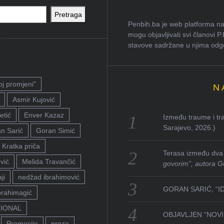
Pretraga
Penbih.ba je web platforma na 
mogu objavljivati svi članovi P
stavove sadržane u njima odgov
oj promjeni"
N
Asmir Kujović
etić
Enver Kazaz
Između traume i tra
Sarajevo, 2026.)
n Sarić
Goran Simić
Kratka priča
Terasa između dva 
vić
Melida Travančić
govorim”, autora G
ji
nedžad ibrahimović
GORAN SARIĆ, “I
brahimagić
TIONAL
OBJAVLJEN “NOVI 
Promocije
proza