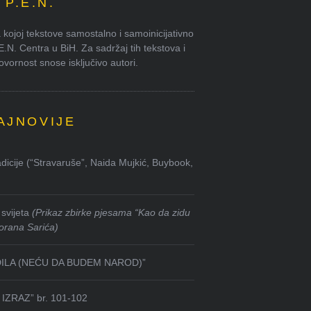
P.E.N.
kojoj tekstove samostalno i samoinicijativno
.E.N. Centra u BiH. Za sadržaj tih tekstova i
ornost snose isključivo autori.
AJNOVIJE
dicije (“Stravaruše”, Naida Mujkić, Buybook,
svijeta
(Prikaz zbirke pjesama “Kao da zidu
orana Sarića)
DILA (NEĆU DA BUDEM NAROD)”
IZRAZ” br. 101-102