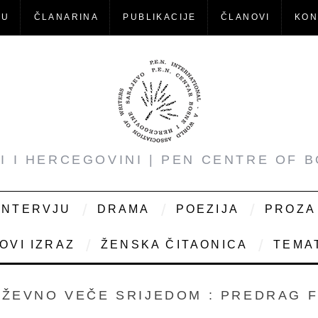
-U
ČLANARINA
PUBLIKACIJE
ČLANOVI
KON
NI I HERCEGOVINI | PEN CENTRE OF 
INTERVJU
DRAMA
POEZIJA
PROZA
OVI IZRAZ
ŽENSKA ČITAONICA
TEMAT
IŽEVNO VEČE SRIJEDOM : PREDRAG F