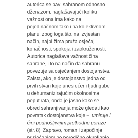
autorica se bavi sahranom odnosno
dženazom, naglašavajući koliku
važnost ona ima kako na
pojedinačnom tako i na kolektivnom
planu, zbog toga što, na izvjestan
način, najbližima pruža osjećaj
konačnosti, spokoja i zaokruženosti.
Autorica naglašava važnost čina
sahrane, i to na način da sahranu
povezuje sa osjećanjem dostojanstva.
Zaista, ako je dostojanstvo jedna od
prvih stvari koje unesrećeni ljudi gube
u dehumanizirajućim okolnosima
poput rata, onda je jasno kako se
obred sahranjivanja može gledati kao
povratak dostojanstva koje –
umiruje i
čini podnošljivijim prethodne poraze
(str. 8). Zapravo, roman i započinje
prisjećanjem ne porodično okupljanje