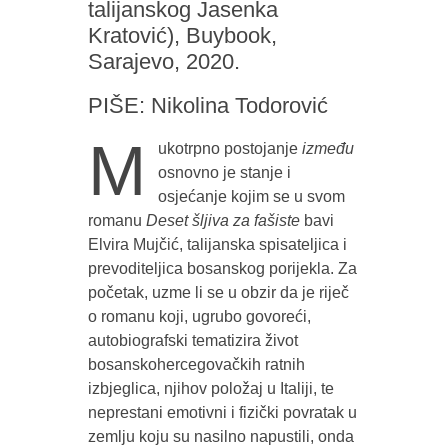
talijanskog Jasenka
Kratović), Buybook,
Sarajevo, 2020.
PIŠE: Nikolina Todorović
M
ukotrpno postojanje
između
osnovno je stanje i
osjećanje kojim se u svom
romanu
Deset šljiva za fašiste
bavi
Elvira Mujčić, talijanska spisateljica i
prevoditeljica bosanskog porijekla. Za
početak, uzme li se u obzir da je riječ
o romanu koji, ugrubo govoreći,
autobiografski tematizira život
bosanskohercegovačkih ratnih
izbjeglica, njihov položaj u Italiji, te
neprestani emotivni i fizički povratak u
zemlju koju su nasilno napustili, onda