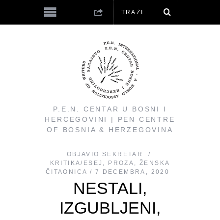
P.E.N. CENTAR U BOSNI I
HERCEGOVINI | PEN CENTRE
OF BOSNIA & HERZEGOVINA
OBJAVIO
SEKRETAR
KRITIKA/ESEJ
,
PROZA
,
ŽENSKA
ČITAONICA
7 DECEMBRA, 2020
NESTALI,
IZGUBLJENI,