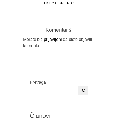
TREĆA SMENA”
“MELKISE
Komentariši
Morate biti
prijavljeni
da biste objavili
komentar.
Pretraga
Članovi