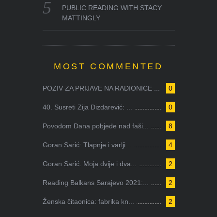
PUBLIC READING WITH STACY
MATTINGLY
MOST COMMENTED
POZIV ZA PRIJAVE NA RADIONICE ...
0
40. Susreti Zija Dizdarević: ...
0
Povodom Dana pobjede nad faši...
8
Goran Sarić: Tlapnje i varlji...
4
Goran Sarić: Moja dvije i dva...
2
Reading Balkans Sarajevo 2021:...
2
Ženska čitaonica: fabrika kn...
2