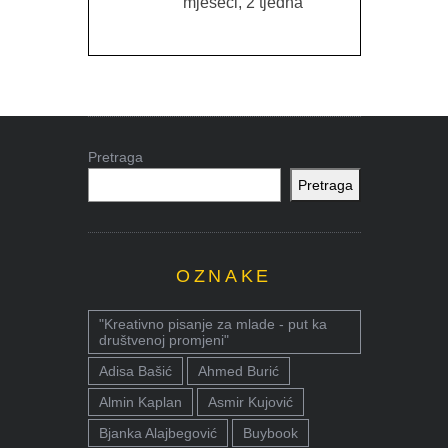
mjeseci, 2 tjedna
Pretraga
Pretraga
OZNAKE
"Kreativno pisanje za mlade - put ka
društvenoj promjeni"
Adisa Bašić
Ahmed Burić
Almin Kaplan
Asmir Kujović
Bjanka Alajbegović
Buybook