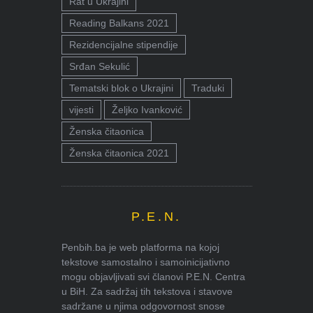
Rat u Ukrajini
Reading Balkans 2021
Rezidencijalne stipendije
Srđan Sekulić
Tematski blok o Ukrajini
Traduki
vijesti
Željko Ivanković
Ženska čitaonica
Ženska čitaonica 2021
P.E.N.
Penbih.ba je web platforma na kojoj
tekstove samostalno i samoinicijativno
mogu objavljivati svi članovi P.E.N. Centra
u BiH. Za sadržaj tih tekstova i stavove
sadržane u njima odgovornost snose