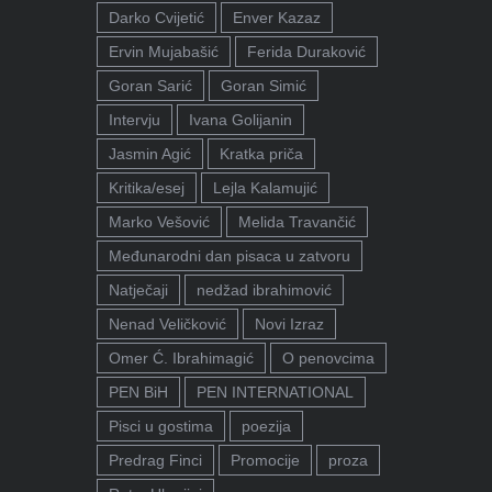
Darko Cvijetić
Enver Kazaz
Ervin Mujabašić
Ferida Duraković
Goran Sarić
Goran Simić
Intervju
Ivana Golijanin
Jasmin Agić
Kratka priča
Kritika/esej
Lejla Kalamujić
Marko Vešović
Melida Travančić
Međunarodni dan pisaca u zatvoru
Natječaji
nedžad ibrahimović
Nenad Veličković
Novi Izraz
Omer Ć. Ibrahimagić
O penovcima
PEN BiH
PEN INTERNATIONAL
Pisci u gostima
poezija
Predrag Finci
Promocije
proza