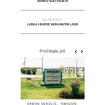
JEDNOJ SLICI SVIJETA
SLJEDEĆI
LUDILA I BIJEDE SKRAJNUTIH LJUDI
Pročitajte još
SRĐAN SEKULIĆ, “AMAZON,
S