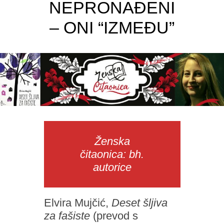
NEPRONAĐENI
– ONI “IZMEĐU”
Ženska
čitaonica: bh.
autorice
Elvira Mujčić,
Deset šljiva
za fašiste
(prevod s