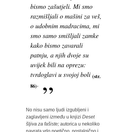
bismo zašutjeli. Mi smo
razmišljali o mašini za veš,
o udobnim madracima, mi
smo samo smišljali zamke
kako bismo zavarali
patnju, a njih dvoje su
uvijek bili na oprezu:
tvrdoglavi u svojoj boli
(str.
.
86)
No nisu samo ljudi izgubljeni i
zaglavljeni
između
u knjizi
Deset
šljiva za fašiste;
autorica u nekoliko
navrata vrlo poetično, nostalgično i