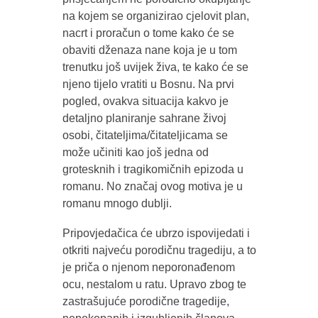
na kojem se organizirao cjelovit plan,
nacrt i proračun o tome kako će se
obaviti dženaza nane koja je u tom
trenutku još uvijek živa, te kako će se
njeno tijelo vratiti u Bosnu. Na prvi
pogled, ovakva situacija kakvo je
detaljno planiranje sahrane živoj
osobi, čitateljima/čitateljicama se
može učiniti kao još jedna od
grotesknih i tragikomičnih epizoda u
romanu. No značaj ovog motiva je u
romanu mnogo dublji.
Pripovjedačica će ubrzo ispovijedati i
otkriti najveću porodičnu tragediju, a to
je priča o njenom neporonađenom
ocu, nestalom u ratu. Upravo zbog te
zastrašujuće porodične tragedije,