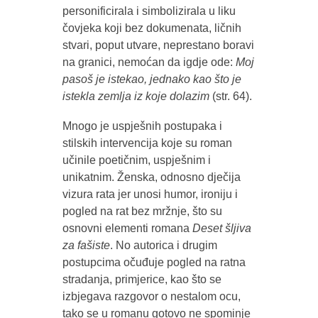
personificirala i simbolizirala u liku
čovjeka koji bez dokumenata, ličnih
stvari, poput utvare, neprestano boravi
na granici, nemoćan da igdje ode:
Moj
pasoš je istekao, jednako kao što je
istekla zemlja iz koje dolazim
(str. 64).
Mnogo je uspješnih postupaka i
stilskih intervencija koje su roman
učinile poetičnim, uspješnim i
unikatnim. Ženska, odnosno dječija
vizura rata jer unosi humor, ironiju i
pogled na rat bez mržnje, što su
osnovni elementi romana
Deset šljiva
za fašiste
. No autorica i drugim
postupcima očuđuje pogled na ratna
stradanja, primjerice, kao što se
izbjegava razgovor o nestalom ocu,
tako se u romanu gotovo ne spominje