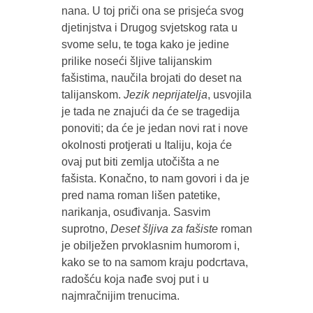
nana. U toj priči ona se prisjeća svog
djetinjstva i Drugog svjetskog rata u
svome selu, te toga kako je jedine
prilike noseći šljive talijanskim
fašistima, naučila brojati do deset na
talijanskom.
Jezik neprijatelja
, usvojila
je tada ne znajući da će se tragedija
ponoviti; da će je jedan novi rat i nove
okolnosti protjerati u Italiju, koja će
ovaj put biti zemlja utočišta a ne
fašista. Konačno, to nam govori i da je
pred nama roman lišen patetike,
narikanja, osuđivanja. Sasvim
suprotno,
Deset šljiva za fašiste
roman
je obilježen prvoklasnim humorom i,
kako se to na samom kraju podcrtava,
radošću koja nađe svoj put i u
najmračnijim trenucima.