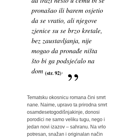
da traži nešto u čemu bi se
pronašao ili barem osjetio
da se vratio, ali njegove
zjenice su se brzo kretale,
bez zaustavljanja, nije
mogao da pronađe ništa
što bi ga podsjećalo na
dom
.
(str. 92)
Tematsku okosnicu romana čini smrt
nane. Naime, upravo ta prirodna smrt
osamdesetogodišnjakinje, donosi
porodici ne samo veliku tugu, nego i
jedan novi izazov – sahranu. Na vrlo
potresan, snažan i originalan način