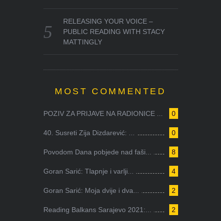
RELEASING YOUR VOICE –
PUBLIC READING WITH STACY
MATTINGLY
MOST COMMENTED
POZIV ZA PRIJAVE NA RADIONICE ...
0
40. Susreti Zija Dizdarević: ...
0
Povodom Dana pobjede nad faši...
8
Goran Sarić: Tlapnje i varlji...
4
Goran Sarić: Moja dvije i dva...
2
Reading Balkans Sarajevo 2021:...
2