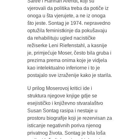
Sartre i Hannah Arendt, koji su
vjerovali da politika treba da potiče iz
onoga u šta vjerujete, a ne iz onoga
što jeste. Sontag je 1974. nepravedno
optužila feministkinje da pokušavaju
da rehabilituju ugled nacističke
režiserke Leni Riefenstahl, a kasnije
je, primjećuje Moser, često bila gruba i
prezirna prema onima koje je vidjela
kao intelektualno inferiorne i to je
postajalo sve izraženije kako je starila.
U prilog Moserovoj kritici ide i
struktura njegove knjige gdje se
esejističko i književno stvaralaštvo
Susan Sontag rasipa i nestaje u
prostoru biografije koji je rezervisan za
isticanje negativnih poriva njenog
privatnog života. Sontag je bila loša