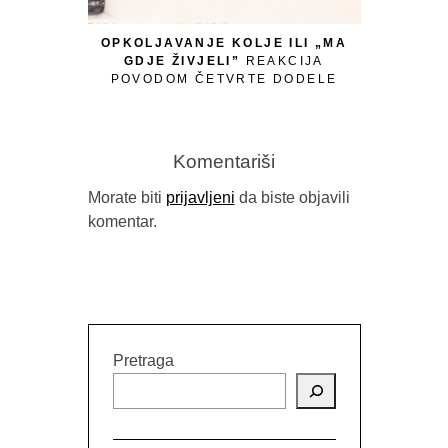
OPKOLJAVANJE KOLJE ILI „MA
GDJE ŽIVJELI”
REAKCIJA
POVODOM ČETVRTE DODELE
MEĐUNARODNE NAGRADE KOLJA
MIĆEVIĆ, 15 FEBRUARA 2026.
Komentariši
Morate biti
prijavljeni
da biste objavili
komentar.
TRAGAJU
HISTORIJ
PROZNOM 
Pretraga
BOSNA“
OM
I ME