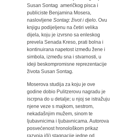
Susan Sontag američkog pisca i
publiciste Benjamina Mosera,
naslovljene
Sontag: život i djelo
. Ovu
knjigu podijeljenu na četiri velika
dijela, koju je izvrsno sa enleskog
prevela Senada Kreso, prati bolna i
kontinuirana napetost između žene i
simbola, između sna i stvarnosti, u
ideji beskompromisne reprezentacije
života Susan Sontag.
Moserova studija za koju je ove
godine dobio Pulitzerovu nagradu je
iscrpna do u detalje; u njoj se istražuju
njene veze s majkom, sestrom,
nekadašnjim mužem, sinom te
ljubavnicima i ljubavnicama. Autorova
posvećenost hronološkom prikaz
razvoja i(li) stagnacije jedne od