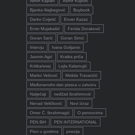
Almin Kaplan
Asmir Kujović
Bjanka Alajbegović
Buybook
Darko Cvijetić
Enver Kazaz
Ervin Mujabašić
Ferida Duraković
Goran Sarić
Goran Simić
Intervju
Ivana Golijanin
Jasmin Agić
Kratka priča
Kritika/esej
Lejla Kalamujić
Marko Vešović
Melida Travančić
Međunarodni dan pisaca u zatvoru
Natječaji
nedžad ibrahimović
Nenad Veličković
Novi Izraz
Omer Ć. Ibrahimagić
O penovcima
PEN BiH
PEN INTERNATIONAL
Pisci u gostima
poezija