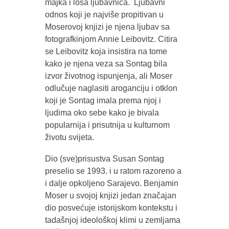
majka i loša ljubavnica. Ljubavni
odnos koji je najviše propitivan u
Moserovoj knjizi je njena ljubav sa
fotografkinjom Annie Leibovitz. Citira
se Leibovitz koja insistira na tome
kako je njena veza sa Sontag bila
izvor životnog ispunjenja, ali Moser
odlučuje naglasiti aroganciju i otklon
koji je Sontag imala prema njoj i
ljudima oko sebe kako je bivala
popularnija i prisutnija u kulturnom
životu svijeta.
Dio (sve)prisustva Susan Sontag
preselio se 1993. i u ratom razoreno a
i dalje opkoljeno Sarajevo. Benjamin
Moser u svojoj knjizi jedan značajan
dio posvećuje istorijskom kontekstu i
tadašnjoj ideološkoj klimi u zemljama