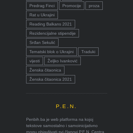
Predrag Finci
Promocije
proza
Rat u Ukrajini
Reading Balkans 2021
Rezidencijalne stipendije
Srđan Sekulić
Tematski blok o Ukrajini
Traduki
vijesti
Željko Ivanković
Ženska čitaonica
Ženska čitaonica 2021
P.E.N.
Penbih.ba je web platforma na kojoj
tekstove samostalno i samoinicijativno
mogu objavljivati svi članovi P.E.N. Centra