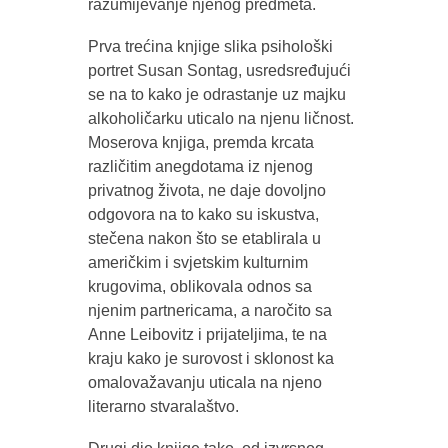
razumijevanje njenog predmeta.
Prva trećina knjige slika psihološki
portret Susan Sontag, usredsređujući
se na to kako je odrastanje uz majku
alkoholičarku uticalo na njenu ličnost.
Moserova knjiga, premda krcata
različitim anegdotama iz njenog
privatnog života, ne daje dovoljno
odgovora na to kako su iskustva,
stečena nakon što se etablirala u
američkim i svjetskim kulturnim
krugovima, oblikovala odnos sa
njenim partnericama, a naročito sa
Anne Leibovitz i prijateljima, te na
kraju kako je surovost i sklonost ka
omalovažavanju uticala na njeno
literarno stvaralaštvo.