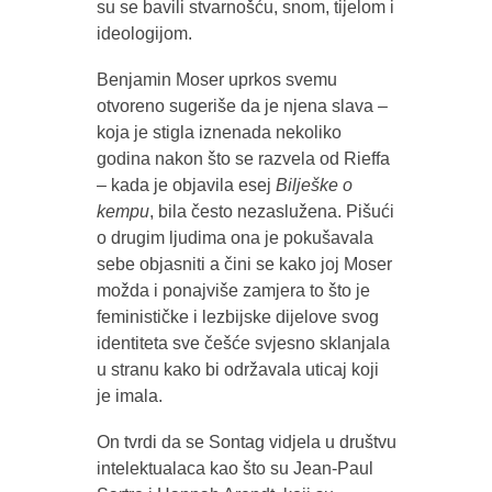
su se bavili stvarnošću, snom, tijelom i
ideologijom.
Benjamin Moser uprkos svemu
otvoreno sugeriše da je njena slava –
koja je stigla iznenada nekoliko
godina nakon što se razvela od Rieffa
– kada je objavila esej
Bilješke o
kempu
, bila često nezaslužena. Pišući
o drugim ljudima ona je pokušavala
sebe objasniti a čini se kako joj Moser
možda i ponajviše zamjera to što je
feminističke i lezbijske dijelove svog
identiteta sve češće svjesno sklanjala
u stranu kako bi održavala uticaj koji
je imala.
On tvrdi da se Sontag vidjela u društvu
intelektualaca kao što su Jean-Paul