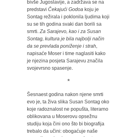
bivše Jugoslavije, a zadržava se na
predstavi
Čekajući Godoa
koju je
Sontag režirala i poklonila ljudima koji
su se tih godina svaki dan borili sa
smrti.
Za Sarajevo, kao i za Susan
Sontag, kultura je bila najbolji način
da se prevlada poniženje i strah
,
napisaće Moser i time naglasiti kako
je njezina posjeta Sarajevu značila
svojevrsno spasenje.
*
Šesnaest godina nakon njene smrti
evo je, ta živa slika Susan Sontag oko
koje radoznalost ne popušta, literarno
oblikovana u Moserovu opsežnu
studiju koja čini ono što bi biografija
trebalo da učini: obogaćuje naše