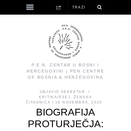
P.E.N. CENTAR U BOSNI I
HERCEGOVINI | PEN CENTRE
OF BOSNIA & HERZEGOVINA
OBJAVIO
SEKRETAR
KRITIKA/ESEJ
,
ŽENSKA
ČITAONICA
16 NOVEMBRA, 2020
BIOGRAFIJA
PROTURJEČJA: