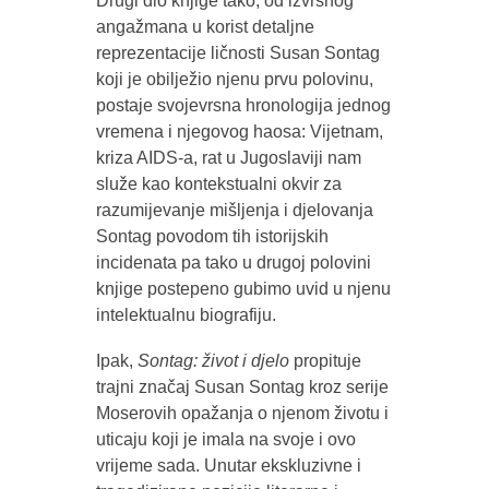
Drugi dio knjige tako, od izvrsnog
angažmana u korist detaljne
reprezentacije ličnosti Susan Sontag
koji je obilježio njenu prvu polovinu,
postaje svojevrsna hronologija jednog
vremena i njegovog haosa: Vijetnam,
kriza AIDS-a, rat u Jugoslaviji nam
služe kao kontekstualni okvir za
razumijevanje mišljenja i djelovanja
Sontag povodom tih istorijskih
incidenata pa tako u drugoj polovini
knjige postepeno gubimo uvid u njenu
intelektualnu biografiju.
Ipak,
Sontag: život i djelo
propituje
trajni značaj Susan Sontag kroz serije
Moserovih opažanja o njenom životu i
uticaju koji je imala na svoje i ovo
vrijeme sada. Unutar ekskluzivne i