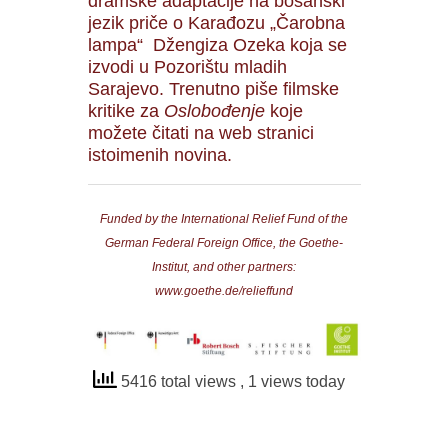
dramske adaptacije na bosanski
jezik priče o Karađozu „Čarobna
lampa“ Džengiza Ozeka koja se
izvodi u Pozorištu mladih
Sarajevo. Trenutno piše filmske
kritike za
Oslobođenje
koje
možete čitati na web stranici
istoimenih novina.
Funded by the International Relief Fund of the
German Federal Foreign Office, the Goethe-
Institut, and other partners:
www.goethe.de/relieffund
5416 total views
, 1 views today