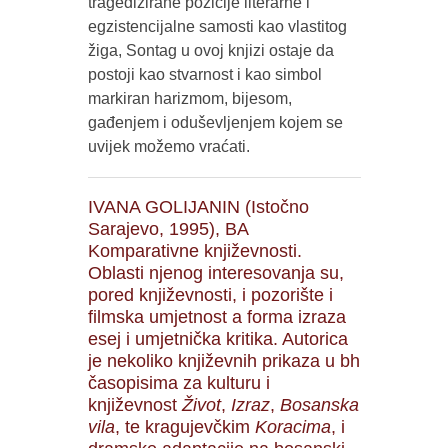
tragedizirane pozicije literarne i
egzistencijalne samosti kao vlastitog
žiga, Sontag u ovoj knjizi ostaje da
postoji kao stvarnost i kao simbol
markiran harizmom, bijesom,
gađenjem i oduševljenjem kojem se
uvijek možemo vraćati.
IVANA GOLIJANIN (Istočno
Sarajevo, 1995), BA
Komparativne književnosti.
Oblasti njenog interesovanja su,
pored književnosti, i pozorište i
filmska umjetnost a forma izraza
esej i umjetnička kritika. Autorica
je nekoliko književnih prikaza u bh
časopisima za kulturu i
književnost
Život
,
Izraz
,
Bosanska
vila
, te kragujevčkim
Koracima
, i