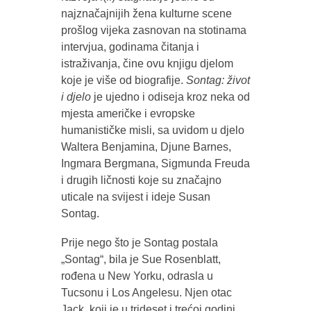
najznačajnijih žena kulturne scene
prošlog vijeka zasnovan na stotinama
intervjua, godinama čitanja i
istraživanja, čine ovu knjigu djelom
koje je više od biografije.
Sontag: život
i djelo
je ujedno i odiseja kroz neka od
mjesta američke i evropske
humanističke misli, sa uvidom u djelo
Waltera Benjamina, Djune Barnes,
Ingmara Bergmana, Sigmunda Freuda
i drugih ličnosti koje su značajno
uticale na svijest i ideje Susan
Sontag.
Prije nego što je Sontag postala
„Sontag“, bila je Sue Rosenblatt,
rođena u New Yorku, odrasla u
Tucsonu i Los Angelesu. Njen otac
Jack, koji je u trideset i trećoj godini