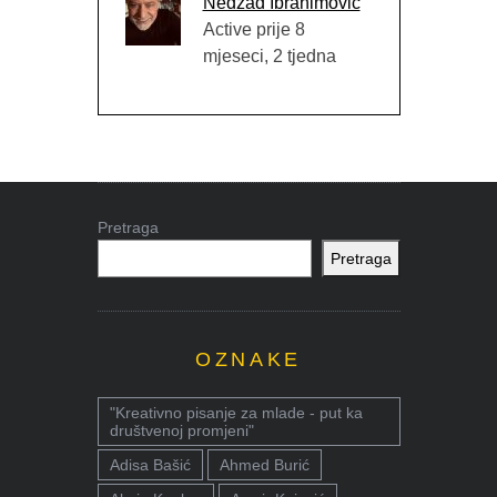
Nedžad Ibrahimović
Active prije 8
mjeseci, 2 tjedna
Pretraga
Pretraga
OZNAKE
"Kreativno pisanje za mlade - put ka
društvenoj promjeni"
Adisa Bašić
Ahmed Burić