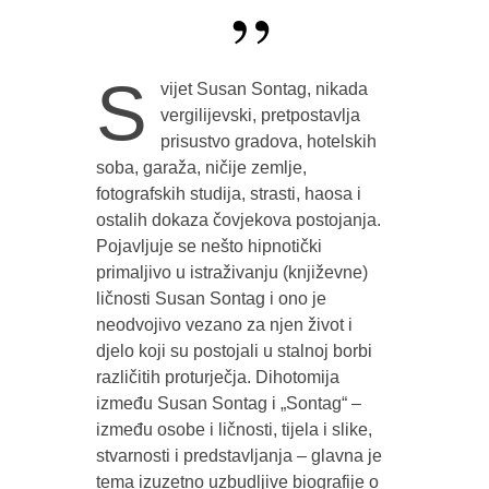
S
vijet Susan Sontag, nikada
vergilijevski, pretpostavlja
prisustvo gradova, hotelskih
soba, garaža, ničije zemlje,
fotografskih studija, strasti, haosa i
ostalih dokaza čovjekova postojanja.
Pojavljuje se nešto hipnotički
primaljivo u istraživanju (književne)
ličnosti Susan Sontag i ono je
neodvojivo vezano za njen život i
djelo koji su postojali u stalnoj borbi
različitih proturječja. Dihotomija
između Susan Sontag i „Sontag“ –
između osobe i ličnosti, tijela i slike,
stvarnosti i predstavljanja – glavna je
tema izuzetno uzbudljive biografije o