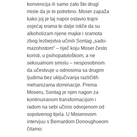
konvencija ili samo zato što drugi
misle da je to potrebno. Moser zapaža
kako joj je taj napor ostavio trajni
osjećaj srama te dalje ističe da su
alkoholizam njene majke i sramota
zbog lezbejstva učinili Sontag „sado-
mazohistom“ – riječ koju Moser često
koristi, u psihopatološkom, a ne
seksualnom smislu – nesposobnom
da učestvuje u odnosima sa drugim
ljudima bez uključivanja različitih
mehanizama dominacije. Prema
Moseru, Sontag je njen nagon za
kontinuiranom transformacijom i
radom na sebi učinio odvojenom od
sopstvenog tijela. U Moserovom
intervjuu s Bernardom Donoughueom
čitamo: