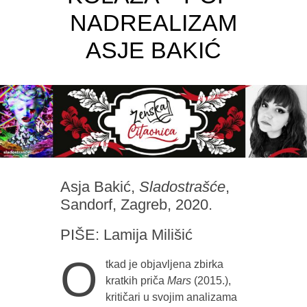
NADREALIZAM
ASJE BAKIĆ
Asja Bakić,
Sladostrašće
,
Sandorf, Zagreb, 2020.
PIŠE: Lamija Milišić
O
tkad je objavljena zbirka
kratkih priča
Mars
(2015.),
kritičari u svojim analizama