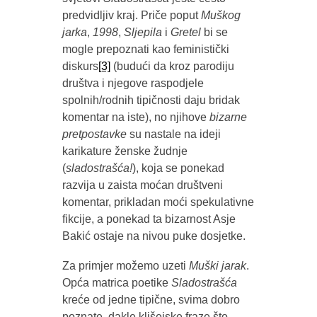
predvidljiv kraj. Priče poput
Muškog
jarka
,
1998
,
Sljepila
i
Gretel
bi se
mogle prepoznati kao feministički
diskurs
[3]
(budući da kroz parodiju
društva i njegove raspodjele
spolnih/rodnih tipičnosti daju bridak
komentar na iste), no njihove
bizarne
pretpostavke
su nastale na ideji
karikature ženske žudnje
(
sladostrašća!
), koja se ponekad
razvija u zaista moćan društveni
komentar, prikladan moći spekulativne
fikcije, a ponekad ta bizarnost Asje
Bakić ostaje na nivou puke dosjetke.
Za primjer možemo uzeti
Muški jarak
.
Opća matrica poetike
Sladostrašća
kreće od jedne tipične, svima dobro
poznate, dakle klišejske fraze što