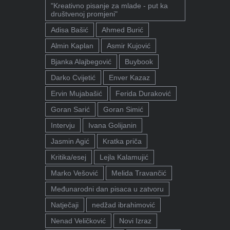
"Kreativno pisanje za mlade - put ka
društvenoj promjeni"
Adisa Bašić
Ahmed Burić
Almin Kaplan
Asmir Kujović
Bjanka Alajbegović
Buybook
Darko Cvijetić
Enver Kazaz
Ervin Mujabašić
Ferida Duraković
Goran Sarić
Goran Simić
Intervju
Ivana Golijanin
Jasmin Agić
Kratka priča
Kritika/esej
Lejla Kalamujić
Marko Vešović
Melida Travančić
Međunarodni dan pisaca u zatvoru
Natječaji
nedžad ibrahimović
Nenad Veličković
Novi Izraz