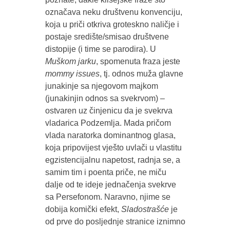
označava neku društvenu konvenciju,
koja u priči otkriva groteskno naličje i
postaje središte/smisao društvene
distopije (i time se parodira). U
Muškom jarku
, spomenuta fraza jeste
mommy issues
, tj. odnos muža glavne
junakinje sa njegovom majkom
(junakinjin odnos sa svekrvom) –
ostvaren uz činjenicu da je svekrva
vladarica Podzemlja. Mada pričom
vlada naratorka dominantnog glasa,
koja pripovijest vješto uvlači u vlastitu
egzistencijalnu napetost, radnja se, a
samim tim i poenta priče, ne miču
dalje od te ideje jednačenja svekrve
sa Persefonom. Naravno, njime se
dobija komički efekt,
Sladostrašće
je
od prve do posljednje stranice iznimno