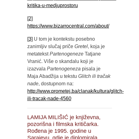
kritika-u-medjuprostoru
[2]
https://www.bizarrocentral.com/about/
[3]
U tom je kontekstu posebno
zanimljiv slučaj priče
Gretel
, koja je
metatekst
Partenogeneze
Tatjane
Vranić. Više o skandalu koji je
izazvala
Partenogeneza
pisala je
Maja Abadžija u tekstu
Glitch ili tračak
nade
, dostupnom na:
http://www.prometej.ba/clanak/kultura/glitch-
ili-tracak-nade-4560
LAMIJA MILIŠIĆ je književna,
pozorišna i filmska kritičarka.
Rođena je 1995. godine u
Sarajevu, gdje je diplomirala