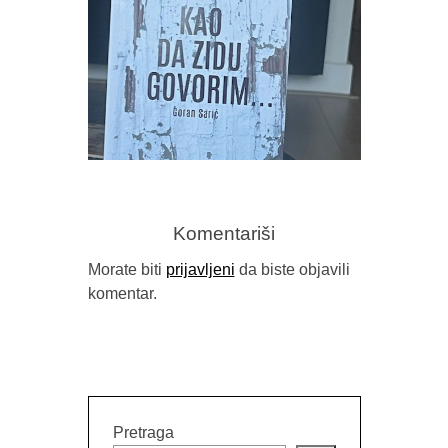
SRĐAN 
T
Komentariši
Morate biti
prijavljeni
da biste objavili
komentar.
TERASA IZMEĐU DVA SVIJETA
(PRIKAZ ZBIRKE PJESAMA “KAO
DA ZIDU GOVORIM”, AUTORA
GORANA SARIĆA)
Pretraga