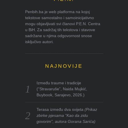
Penbih.ba je web platforma na kojoj
tekstove samostalno i samoinicijativno
mogu objavljivati svi članovi P.E.N. Centra
u BiH. Za sadržaj tih tekstova i stavove
sadržane u njima odgovornost snose
isključivo autori.
NAJNOVIJE
Između traume i tradicije
(“Stravaruše”, Naida Mujkić,
Buybook, Sarajevo, 2026.)
Terasa između dva svijeta
(Prikaz
zbirke pjesama “Kao da zidu
govorim”, autora Gorana Sarića)