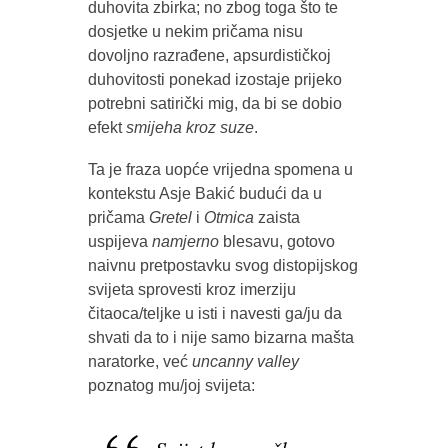
duhovita zbirka; no zbog toga što te
dosjetke u nekim pričama nisu
dovoljno razrađene, apsurdističkoj
duhovitosti ponekad izostaje prijeko
potrebni satirički mig, da bi se dobio
efekt
smijeha kroz suze
.
Ta je fraza uopće vrijedna spomena u
kontekstu Asje Bakić budući da u
pričama
Gretel
i
Otmica
zaista
uspijeva
namjerno
blesavu, gotovo
naivnu pretpostavku svog distopijskog
svijeta sprovesti kroz imerziju
čitaoca/teljke u isti i navesti ga/ju da
shvati da to i nije samo bizarna mašta
naratorke, već
uncanny valley
poznatog mu/joj svijeta: