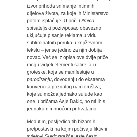
izvor prihoda snimanje intimnih
dijelova života, za koje ih Ministarstvo
potom isplaćuje. U priči
Otmica
,
spisateljski poziv/posao obavezno
uključuje pisanje reklama u vidu
subliminalnih poruka u književnom
tekstu – jer se jedino za njih dobija
novac. Već se iz opisa ove dvije priče
mogu vidjeti elementi satire, ali i
groteske, koja se manifestuje u
parodiranju
, dovođenju do ekstrema
konvencija poznatog nam društva,
koje su možda jednako sulude kao i
one u pričama Asje Bakić, no mi ih s
jednakom mirnoćom prihvatamo.
Međutim, posljedica tih bizarnih
pretpostavki na kojim počivaju fiktivni
svjetovi
Sladostrašća
jeste često