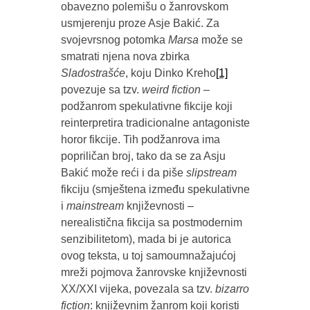
obavezno polemišu o žanrovskom
usmjerenju proze Asje Bakić. Za
svojevrsnog potomka
Marsa
može se
smatrati njena nova zbirka
Sladostrašće
, koju Dinko Kreho
[1]
povezuje sa tzv.
weird fiction
–
podžanrom spekulativne fikcije koji
reinterpretira tradicionalne antagoniste
horor fikcije. Tih podžanrova ima
popriličan broj, tako da se za Asju
Bakić može reći i da piše
slipstream
fikciju (smještena između spekulativne
i
mainstream
književnosti –
nerealistična fikcija sa postmodernim
senzibilitetom), mada bi je autorica
ovog teksta, u toj samoumnažajućoj
mreži pojmova žanrovske književnosti
XX/XXI vijeka, povezala sa tzv.
bizarro
fiction
: književnim žanrom koji koristi