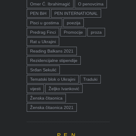
Omer Ć. Ibrahimagić
O penovcima
PEN BiH
PEN INTERNATIONAL
Pisci u gostima
poezija
Predrag Finci
Promocije
proza
Rat u Ukrajini
Reading Balkans 2021
Rezidencijalne stipendije
Srđan Sekulić
Tematski blok o Ukrajini
Traduki
vijesti
Željko Ivanković
Ženska čitaonica
Ženska čitaonica 2021
P.E.N.