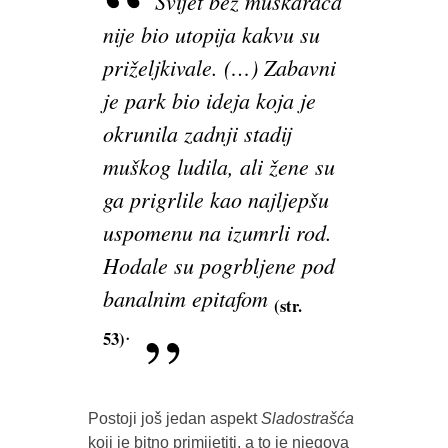
Svijet bez muškaraca
nije bio utopija kakvu su
priželjkivale. (…) Zabavni
je park bio ideja koja je
okrunila zadnji stadij
muškog ludila, ali žene su
ga prigrlile kao najljepšu
uspomenu na izumrli rod.
Hodale su pogrbljene pod
banalnim epitafom
(str.
.
53)
Postoji još jedan aspekt
Sladostrašća
koji je bitno primijetiti, a to je njegova