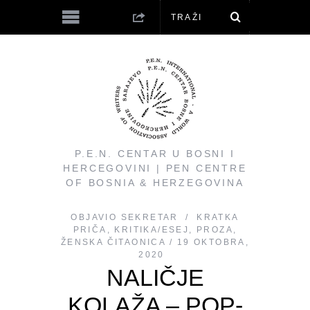
P.E.N. CENTAR U BOSNI I
HERCEGOVINI | PEN CENTRE
OF BOSNIA & HERZEGOVINA
OBJAVIO
SEKRETAR
KRATKA
PRIČA
,
KRITIKA/ESEJ
,
PROZA
,
ŽENSKA ČITAONICA
19 OKTOBRA,
2020
NALIČJE
KOLAŽA – POP-