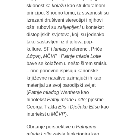
sklonost ka
kolažu
kao strukturalnom
principu. Shodno tomu, iz stvarnosti su
izrezani društveni stereotipi i njihovi
oštri rubovi su
zalijepljeni
u kontekst
distopijskih svjetova, koji su jednako
tako sastavljeni iz dijelova pop-
kulture, SF i
fantasy
referenci. Priče
Δάφνη
,
MČVP
i
Patnje mlade Lotte
bave se kolažem u nešto širem smislu
– one ponovno ispisuju kanonske
književne narative uzimajući ih kao
materijal za svoj parodijski svijet
(
Patnje mladog Werthera
kao
hipotekst
Patnji mlade Lotte;
pjesme
Georga Trakla
Elis
i
Dječaku Elisu
kao
intertekst u
MČVP
).
Obrtanje perspektive u
Patnjama
mlade Lotte
zaista funkcionira kao