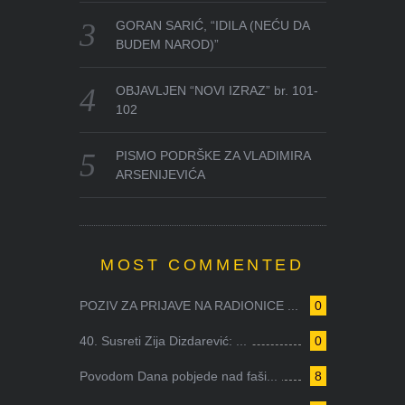
GORAN SARIĆ, “IDILA (NEĆU DA
BUDEM NAROD)”
OBJAVLJEN “NOVI IZRAZ” br. 101-
102
PISMO PODRŠKE ZA VLADIMIRA
ARSENIJEVIĆA
MOST COMMENTED
POZIV ZA PRIJAVE NA RADIONICE ...
0
40. Susreti Zija Dizdarević: ...
0
Povodom Dana pobjede nad faši...
8