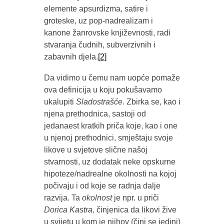
elemente apsurdizma, satire i
groteske, uz pop-nadrealizam i
kanone žanrovske književnosti, radi
stvaranja čudnih, subverzivnih i
zabavnih djela.
[2]
Da vidimo u čemu nam uopće pomaže
ova definicija u koju pokušavamo
ukalupiti
Sladostrašće
. Zbirka se, kao i
njena prethodnica, sastoji od
jedanaest kratkih priča koje, kao i one
u njenoj prethodnici, smještaju svoje
likove u svjetove slične našoj
stvarnosti, uz dodatak neke opskurne
hipoteze/nadrealne okolnosti na kojoj
počivaju i od koje se radnja dalje
razvija. Ta
okolnost
je npr. u priči
Dorica Kastra,
činjenica da likovi žive
u svijetu u kom je njihov (čini se jedini)