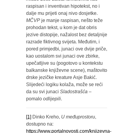
raspisan i inventivan hipotekst, no i
dalje mu prijeti onaj nivo dosjetke.
MČVP
je manje raspisan, nešto teže
prohodan tekst, u kom je dat obris
jezive distopije, nažalost bez detaljnije
razrade fiktivnog svijeta. Međutim, i
pored primjedbi, junaci ove dvije priče,
kao uostalom svi junaci ove zbirke,
upečatljive su (pogotovo u kontekstu
balkanske književne scene), maštovito
drske jezičke kreature Asje Bakić.
Slijedeći logiku kolaža, može se reći
da su svi junaci
Sladostrašća
–
pomalo
odlijepili
.
[1]
Dinko Kreho,
U međuprostoru
,
dostupno na:
https://www.portalnovosti.com/knjizevna-