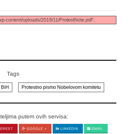
wp-content/uploads/2019/11/ProtestNote.pdf".
Tags
 BiH
Protestno pismo Nobelovom komitetu
ateljima putem ovih servisa:
TEREST
GOOGLE +
LINKEDIN
EMAIL