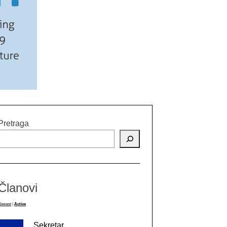
Pretraga
Članovi
Newest
|
Active
Sekretar