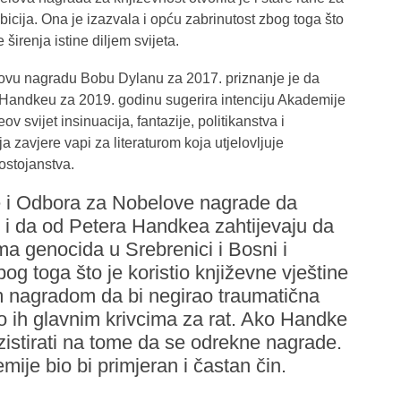
mbicija. Ona je izazvala i opću zabrinutost zbog toga što
 širenja istine diljem svijeta.
ovu nagradu Bobu Dylanu za 2017. priznanje je da
a Handkeu za 2019. godinu sugerira intenciju Akademije
v svijet insinuacija, fantazije, politikanstva i
ija zavjere vapi za literaturom koja utjelovljuje
dostojanstva.
 i Odbora za Nobelove nagrade da
 i da od Petera Handkea zahtijevaju da
ma genocida u Srebrenici i Bosni i
og toga što je koristio književne vještine
 nagradom da bi negirao traumatična
sio ih glavnim krivcima za rat. Ako Handke
nzistirati na tome da se odrekne nagrade.
je bio bi primjeran i častan čin.