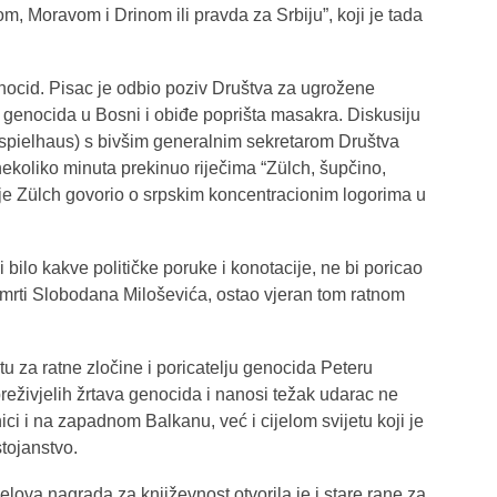
Moravom i Drinom ili pravda za Srbiju”, koji je tada
enocid. Pisac je odbio poziv Društva za ugrožene
 genocida u Bosni i obiđe poprišta masakra. Diskusiju
uspielhaus) s bivšim generalnim sekretarom Društva
oliko minuta prekinuo riječima “Zülch, šupčino,
je Zülch govorio o srpskim koncentracionim logorima u
 bilo kakve političke poruke i konotacije, ne bi poricao
o smrti Slobodana Miloševića, ostao vjeran tom ratnom
 za ratne zločine i poricatelju genocida Peteru
reživjelih žrtava genocida i nanosi težak udarac ne
ci i na zapadnom Balkanu, već i cijelom svijetu koji je
tojanstvo.
ova nagrada za književnost otvorila je i stare rane za