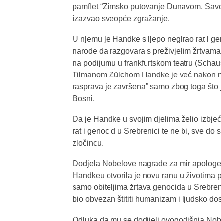
pamﬂet “Zimsko putovanje Dunavom, Savom, 
izazvao sveopće zgražanje.
U njemu je Handke slijepo negirao rat i g
narode da razgovara s preživjelim žrtvama
na podijumu u frankfurtskom teatru (Scha
Tilmanom Zülchom Handke je već nakon nek
rasprava je završena” samo zbog toga što 
Bosni.
Da je Handke u svojim djelima želio izbjeći
rat i genocid u Srebrenici te ne bi, sve d
zločincu.
Dodjela Nobelove nagrade za mir apologetu
Handkeu otvorila je novu ranu u životima p
samo obiteljima žrtava genocida u Srebreni
bio obvezan štititi humanizam i ljudsko dos
Odluka da mu se dodijeli ovogodišnja Nobel