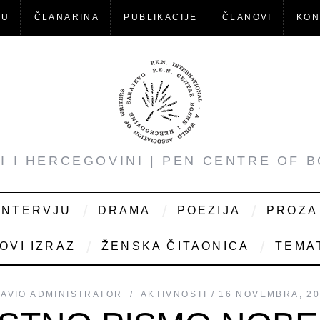
-U
ČLANARINA
PUBLIKACIJE
ČLANOVI
KON
NI I HERCEGOVINI | PEN CENTRE OF 
INTERVJU
DRAMA
POEZIJA
PROZA
OVI IZRAZ
ŽENSKA ČITAONICA
TEMAT
AVIO
ADMINISTRATOR
AKTIVNOSTI
16 NOVEMBRA, 2