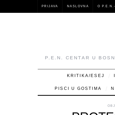
PRIJAVA
NASLOVNA
O P.E.N.
P.E.N. CENTAR U BOS
KRITIKA/ESEJ
PISCI U GOSTIMA
N
OBJ