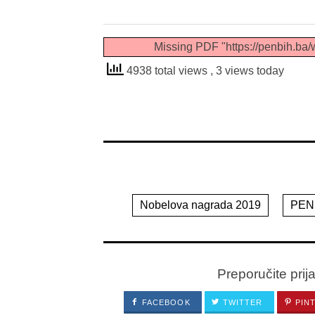
Missing PDF "https://penbih.ba/
4938 total views
, 3 views today
Nobelova nagrada 2019
PEN
Preporučite prij
FACEBOOK
TWITTER
PIN