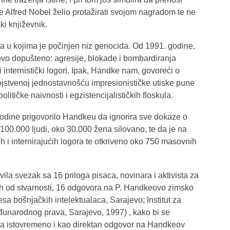
 je Alfred Nobel želio protažirati svojom nagradom te ne
ki književnik.
ma u kojima je počinjen niz genocida. Od 1991. godine,
vo dopušteno: agresije, blokade i bombardiranja
internistički logori. Ipak, Handke nam, govoreći o
jstvenoj jednostavnošću impresionističke utiske pune
političke naivnosti i egzistencijalističkih ﬂoskula.
odine prigovorilo Handkeu da ignorira sve dokaze o
00.000 ljudi, oko 30.000 žena silovano, te da je na
 i internirajućih logora te otkriveno oko 750 masovnih
ila svezak sa 16 priloga pisaca, novinara i aktivista za
ah od stvarnosti, 16 odgovora na P. Handkeovo zimsko
sa bošnjačkih intelektualaca, Sarajevo; Institut za
međunarodnog prava, Sarajevo, 1997) , kako bi se
a istovremeno i kao direktan odgovor na Handkeov