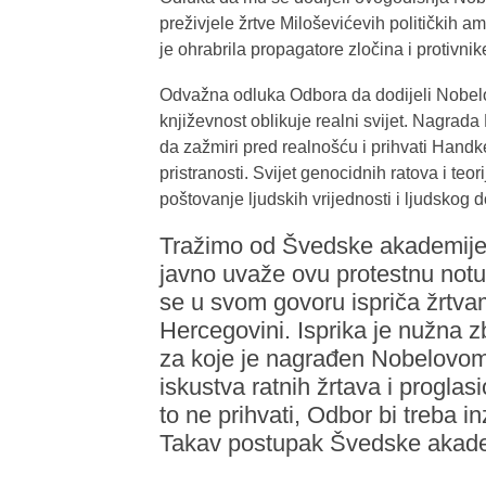
preživjele žrtve Miloševićevih političkih a
je ohrabrila propagatore zločina i protivnike
Odvažna odluka Odbora da dodijeli Nobel
književnost oblikuje realni svijet. Nagrad
da zažmiri pred realnošću i prihvati Handkeo
pristranosti. Svijet genocidnih ratova i teor
poštovanje ljudskih vrijednosti i ljudskog 
Tražimo od Švedske akademije
javno uvaže ovu protestnu notu
se u svom govoru ispriča žrtva
Hercegovini. Isprika je nužna zb
za koje je nagrađen Nobelovom
iskustva ratnih žrtava i progla
to ne prihvati, Odbor bi treba i
Takav postupak Švedske akademi