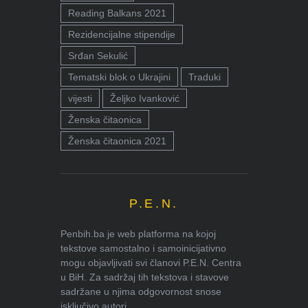
Reading Balkans 2021
Rezidencijalne stipendije
Srđan Sekulić
Tematski blok o Ukrajini
Traduki
vijesti
Željko Ivanković
Ženska čitaonica
Ženska čitaonica 2021
P.E.N.
Penbih.ba je web platforma na kojoj
tekstove samostalno i samoinicijativno
mogu objavljivati svi članovi P.E.N. Centra
u BiH. Za sadržaj tih tekstova i stavove
sadržane u njima odgovornost snose
isključivo autori.