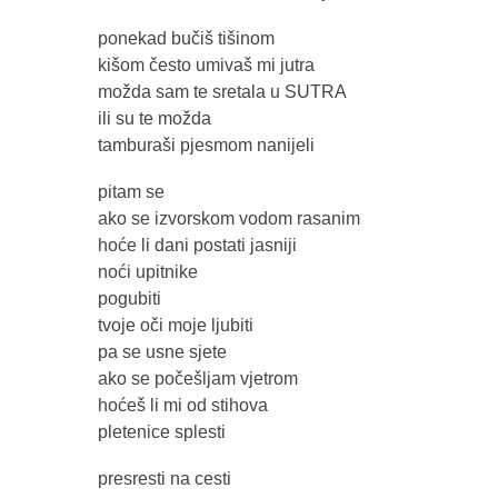
ponekad bučiš tišinom
kišom često umivaš mi jutra
možda sam te sretala u SUTRA
ili su te možda
tamburaši pjesmom nanijeli
pitam se
ako se izvorskom vodom rasanim
hoće li dani postati jasniji
noći upitnike
pogubiti
tvoje oči moje ljubiti
pa se usne sjete
ako se počešljam vjetrom
hoćeš li mi od stihova
pletenice splesti
presresti na cesti