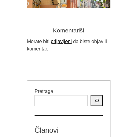
Komentariši
Morate biti
prijavljeni
da biste objavili
komentar.
GORAN SARIĆ, “IDILA (NEĆU DA
BUDEM NAROD)”
Pretraga
Članovi