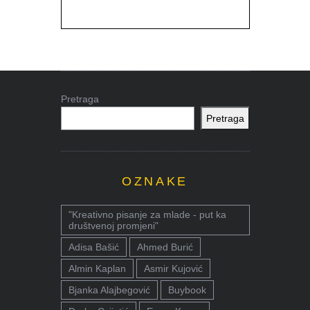
Pretraga
Pretraga
OZNAKE
"Kreativno pisanje za mlade - put ka
društvenoj promjeni"
Adisa Bašić
Ahmed Burić
Almin Kaplan
Asmir Kujović
Bjanka Alajbegović
Buybook