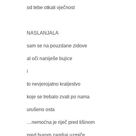
od tebe otkati vječnost
NASLANJALA
sam se na pouzdane zidove
al oči naniješe bujice
i
to nevjerojatno kraljestvo
koje se trebalo zvati po nama
urušeno osta
…nemoćna je riječ pred tišinom
pred burom zagrljaj uzmiče