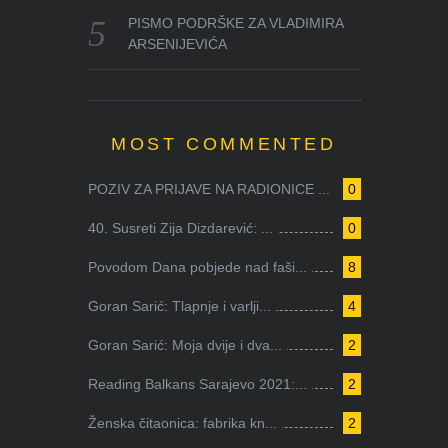
PISMO PODRŠKE ZA VLADIMIRA
ARSENIJEVIĆA
MOST COMMENTED
POZIV ZA PRIJAVE NA RADIONICE ...
0
40. Susreti Zija Dizdarević: ...
0
Povodom Dana pobjede nad faši...
8
Goran Sarić: Tlapnje i varlji...
4
Goran Sarić: Moja dvije i dva...
2
Reading Balkans Sarajevo 2021:...
2
Ženska čitaonica: fabrika kn...
2