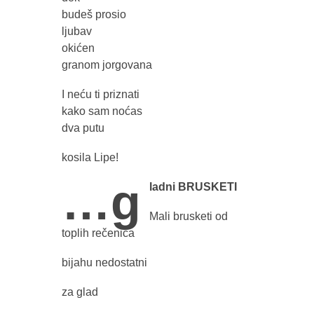
budeš prosio
ljubav
okićen
granom jorgovana
I neću ti priznati
kako sam noćas
dva putu
kosila Lipe!
…g
ladni BRUSKETI
Mali brusketi od
toplih rečenica
bijahu nedostatni
za glad