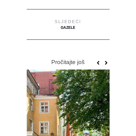
SLJEDEĆI
GAZELE
Pročitajte još
PREDR
FRAGM