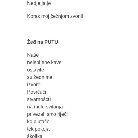
Nedjelja je
Korak moj čežnjom zvoni!
Žeđ na PUTU
Naše
neispijene kave
ostavile
su žednima
izvore
Posrćući
stvarnošću
na molu svitanja
privezali smo riječi
ko plutače
tek pokoja
školjka