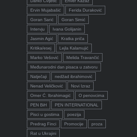
Darko Cvijetić
Enver Kazaz
Ervin Mujabašić
Ferida Duraković
Goran Sarić
Goran Simić
Intervju
Ivana Golijanin
Jasmin Agić
Kratka priča
Kritika/esej
Lejla Kalamujić
Marko Vešović
Melida Travančić
Međunarodni dan pisaca u zatvoru
Natječaji
nedžad ibrahimović
Nenad Veličković
Novi Izraz
Omer Ć. Ibrahimagić
O penovcima
PEN BiH
PEN INTERNATIONAL
Pisci u gostima
poezija
Predrag Finci
Promocije
proza
Rat u Ukrajini