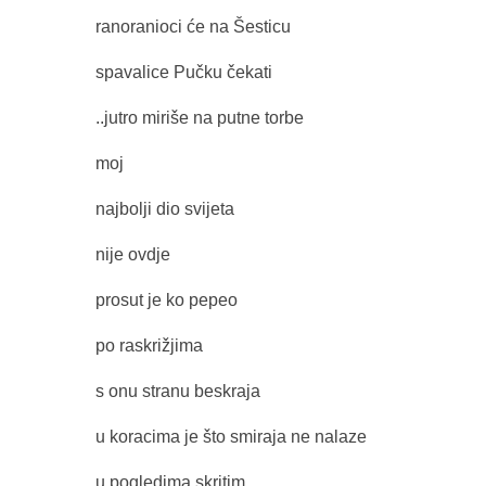
ranoranioci će na Šesticu
spavalice Pučku čekati
..jutro miriše na putne torbe
moj
najbolji dio svijeta
nije ovdje
prosut je ko pepeo
po raskrižjima
s onu stranu beskraja
u koracima je što smiraja ne nalaze
u pogledima skritim