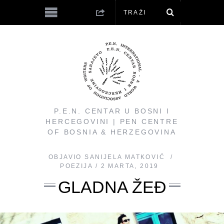
P.E.N. CENTAR U BOSNI I
HERCEGOVINI | PEN CENTRE
OF BOSNIA & HERZEGOVINA
OBJAVIO
SANIJELA MATKOVIĆ
POEZIJA
2 MARTA, 2019
GLADNA ŽEĐ