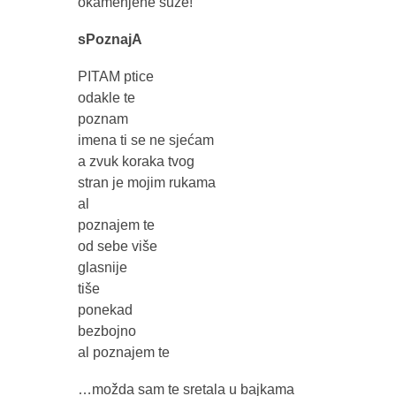
okamenjene suze!
sPoznajA
PITAM ptice
odakle te
poznam
imena ti se ne sjećam
a zvuk koraka tvog
stran je mojim rukama
al
poznajem te
od sebe više
glasnije
tiše
ponekad
bezbojno
al poznajem te
…možda sam te sretala u bajkama