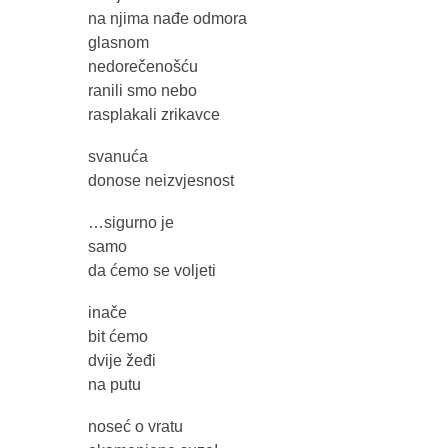
na njima nađe odmora
glasnom
nedorečenošću
ranili smo nebo
rasplakali zrikavce
svanuća
donose neizvjesnost
…sigurno je
samo
da ćemo se voljeti
inače
bit ćemo
dvije žeđi
na putu
noseć o vratu