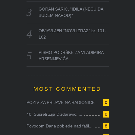
GORAN SARIĆ, “IDILA (NEĆU DA
BUDEM NAROD)”
OBJAVLJEN “NOVI IZRAZ” br. 101-
102
PISMO PODRŠKE ZA VLADIMIRA
ARSENIJEVIĆA
MOST COMMENTED
POZIV ZA PRIJAVE NA RADIONICE ...
0
40. Susreti Zija Dizdarević: ...
0
Povodom Dana pobjede nad faši...
8