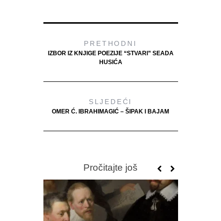
PRETHODNI
IZBOR IZ KNJIGE POEZIJE “STVARI” SEADA
HUSIĆA
SLJEDEĆI
OMER Ć. IBRAHIMAGIĆ – ŠIPAK I BAJAM
Pročitajte još