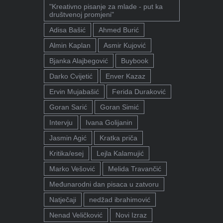
"Kreativno pisanje za mlade - put ka
društvenoj promjeni"
Adisa Bašić
Ahmed Burić
Almin Kaplan
Asmir Kujović
Bjanka Alajbegović
Buybook
Darko Cvijetić
Enver Kazaz
Ervin Mujabašić
Ferida Duraković
Goran Sarić
Goran Simić
Intervju
Ivana Golijanin
Jasmin Agić
Kratka priča
Kritika/esej
Lejla Kalamujić
Marko Vešović
Melida Travančić
Međunarodni dan pisaca u zatvoru
Natječaji
nedžad ibrahimović
Nenad Veličković
Novi Izraz