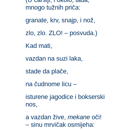
mnogo tužnih priča:
granate, krv, snajp, i nož,
zlo, zlo. ZLO! – posvuda.)
Kad mati,
vazdan na suzi laka,
stade da plače,
na čudnome licu –
isturene jagodice i bokserski
nos,
a vazdan žive,
mekane
oči!
– sinu mrvičak osmijeha: