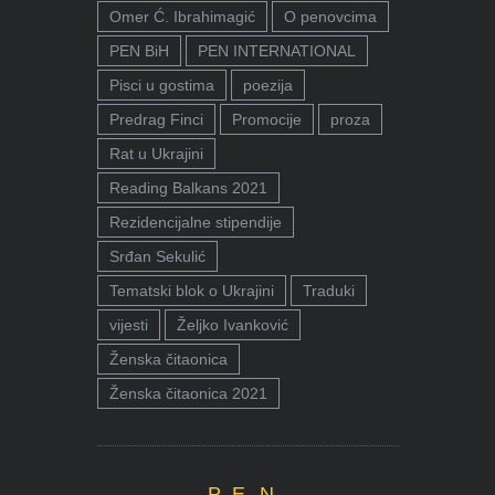
Omer Ć. Ibrahimagić
O penovcima
PEN BiH
PEN INTERNATIONAL
Pisci u gostima
poezija
Predrag Finci
Promocije
proza
Rat u Ukrajini
Reading Balkans 2021
Rezidencijalne stipendije
Srđan Sekulić
Tematski blok o Ukrajini
Traduki
vijesti
Željko Ivanković
Ženska čitaonica
Ženska čitaonica 2021
P.E.N.