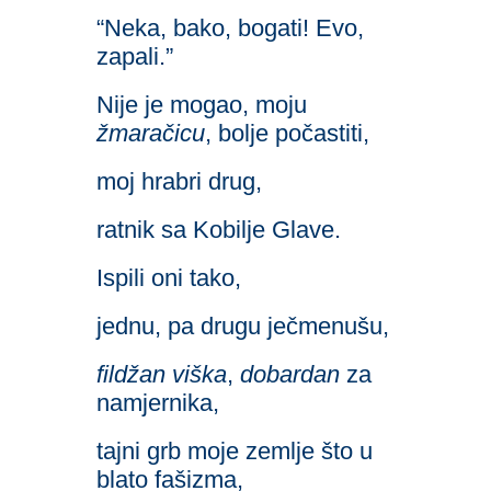
“Neka, bako, bogati! Evo,
zapali.”
Nije je mogao, moju
žmaračicu
, bolje počastiti,
moj hrabri drug,
ratnik sa Kobilje Glave.
Ispili oni tako,
jednu, pa drugu ječmenušu,
fildžan viška
,
dobardan
za
namjernika,
tajni grb moje zemlje što u
blato fašizma,