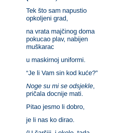
Tek što sam napustio
opkoljeni grad,
na vrata majčinog doma
pokucao plav, nabijen
muškarac
u maskirnoj uniformi.
“Je li Vam sin kod kuće?”
Noge su mi se odsjekle
,
pričala docnije mati.
Pitao jesmo li dobro,
je li nas ko dirao.
(U čaršiji, i okolo, tada,