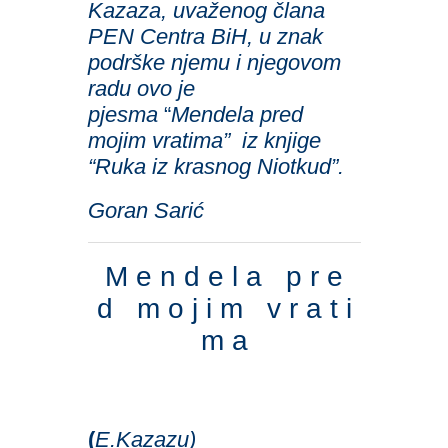
Kazaza, uvaženog člana
PEN Centra BiH, u znak
podrške njemu i njegovom
radu ovo je
pjesma
“
Mendela pred
mojim vratima”
iz knjige
“Ruka iz krasnog Niotkud”.
Goran Sarić
M e n d e l a p r e
d m o j i m v r a t i
m a
(
E.Kazazu)