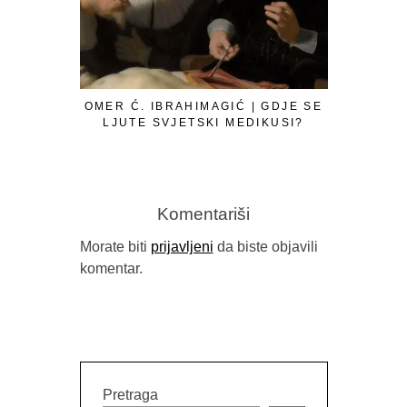
OMER Ć. IBRAHIMAGIĆ | GDJE SE
LJUTE SVJETSKI MEDIKUSI?
Komentariši
Morate biti
prijavljeni
da biste objavili
komentar.
GORAN SA
B
Pretraga