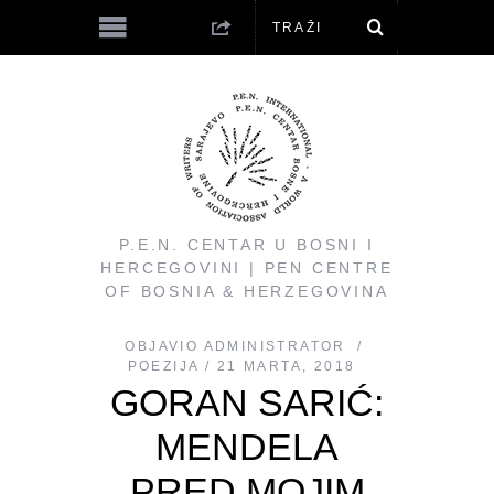
P.E.N. CENTAR U BOSNI I
HERCEGOVINI | PEN CENTRE
OF BOSNIA & HERZEGOVINA
OBJAVIO
ADMINISTRATOR
POEZIJA
21 MARTA, 2018
GORAN SARIĆ:
MENDELA
PRED MOJIM