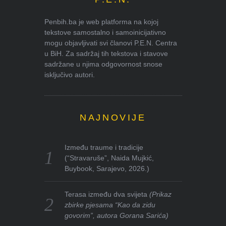
Penbih.ba je web platforma na kojoj
tekstove samostalno i samoinicijativno
mogu objavljivati svi članovi P.E.N. Centra
u BiH. Za sadržaj tih tekstova i stavove
sadržane u njima odgovornost snose
isključivo autori.
NAJNOVIJE
Između traume i tradicije
(“Stravaruše”, Naida Mujkić,
Buybook, Sarajevo, 2026.)
Terasa između dva svijeta
(Prikaz
zbirke pjesama “Kao da zidu
govorim”, autora Gorana Sarića)