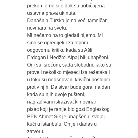
prekomjerne sile dok su uobičajena
ustavna prava ukinuta.
Današnja Turska je najveći tamničar
novinara na svetu.
Mi nećemo na to gledati nijemo. Mi
smo se opredijelili za otpor i
odgovornu kritiku kada su Ašli
Erdogan i Nedžmi Alpaj bili uhapšeni.
Oni su, srećom, sada slobodni, iako su
proveli nekoliko mjeseci iza rešetaka i
u toku su neosnovani krivični postupci
protiv njih. Da stvar bude gora, na dan
kada su njih dvoje pušteni,
nagrađivani istraživački novinar i
pisac koji je ranije bio gost Engleskog
PEN Ahmet Sik je uhapšen u svojoj
kući u Istanbulu. On je i danas u
zatvoru.