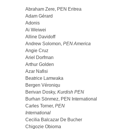
Abraham Zere, PEN Eritrea
Adam Gérard
Adonis
Ai Weiwei
Alline Davidoff
Andrew Solomon,
PEN America
Angie Cruz
Ariel Dorfman
Arthur Golden
Azar Nafisi
Beatrice Lamwaka
Bergen Véroniqu
Berivan Dosky,
Kurdish PEN
Burhan Sönmez, PEN International
Carles Torner,
PEN
International
Cecilia Balcazar De Bucher
Chigozie Obioma