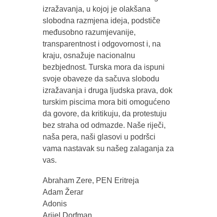
izražavanja, u kojoj je olakšana
slobodna razmjena ideja, podstiče
međusobno razumjevanije,
transparentnost i odgovornost i, na
kraju, osnažuje nacionalnu
bezbjednost. Turska mora da ispuni
svoje obaveze da sačuva slobodu
izražavanja i druga ljudska prava, dok
turskim piscima mora biti omogućeno
da govore, da kritikuju, da protestuju
bez straha od odmazde. Naše riječi,
naša pera, naši glasovi u podršci
vama nastavak su našeg zalaganja za
vas.
Abraham Zere, PEN Eritreja
Adam Žerar
Adonis
Arijel Dorfman