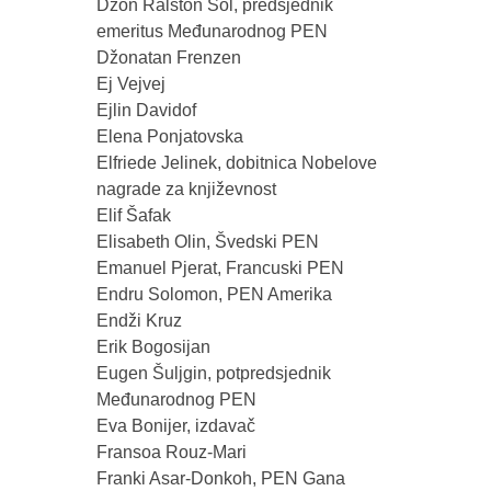
Džon Ralston Sol, predsjednik
emeritus Međunarodnog PEN
Džonatan Frenzen
Ej Vejvej
Ejlin Davidof
Elena Ponjatovska
Elfriede Jelinek, dobitnica Nobelove
nagrade za književnost
Elif Šafak
Elisabeth Olin, Švedski PEN
Emanuel Pjerat, Francuski PEN
Endru Solomon, PEN Amerika
Endži Kruz
Erik Bogosijan
Eugen Šuljgin, potpredsjednik
Međunarodnog PEN
Eva Bonijer, izdavač
Fransoa Rouz-Mari
Franki Asar-Donkoh, PEN Gana