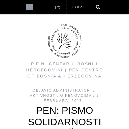
P.E.N. CENTAR U BOSNI I
HERCEGOVINI | PEN CENTRE
OF BOSNIA & HERZEGOVINA
OBJAVIO
ADMINISTRATOR
AKTIVNOSTI
,
O PENOVCIMA
2
FEBRUARA, 2017
PEN: PISMO
SOLIDARNOSTI