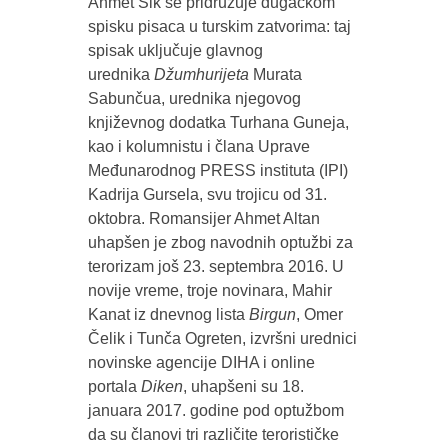
Ahmet Sik se pridružuje dugačkom
spisku pisaca u turskim zatvorima: taj
spisak uključuje glavnog
urednika
Džumhurijeta
Murata
Sabunčua, urednika njegovog
književnog dodatka Turhana Guneja,
kao i kolumnistu i člana Uprave
Međunarodnog PRESS instituta (IPI)
Kadrija Gursela, svu trojicu od 31.
oktobra. Romansijer Ahmet Altan
uhapšen je zbog navodnih optužbi za
terorizam još 23. septembra 2016. U
novije vreme, troje novinara, Mahir
Kanat iz dnevnog lista
Birgun
, Omer
Čelik i Tunča Ogreten, izvršni urednici
novinske agencije DIHA i online
portala
Diken
, uhapšeni su 18.
januara 2017. godine pod optužbom
da su članovi tri različite terorističke