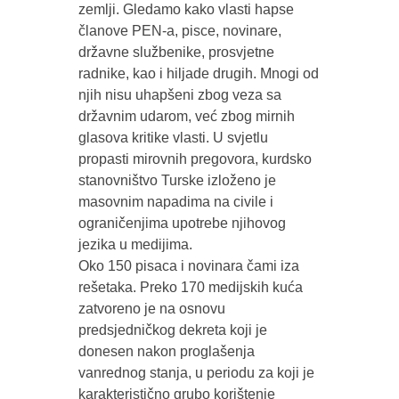
zemlji. Gledamo kako vlasti hapse
članove PEN-a, pisce, novinare,
državne službenike, prosvjetne
radnike, kao i hiljade drugih. Mnogi od
njih nisu uhapšeni zbog veza sa
državnim udarom, već zbog mirnih
glasova kritike vlasti. U svjetlu
propasti mirovnih pregovora, kurdsko
stanovništvo Turske izloženo je
masovnim napadima na civile i
ograničenjima upotrebe njihovog
jezika u medijima.
Oko 150 pisaca i novinara čami iza
rešetaka. Preko 170 medijskih kuća
zatvoreno je na osnovu
predsjedničkog dekreta koji je
donesen nakon proglašenja
vanrednog stanja, u periodu za koji je
karakteristično grubo korištenje