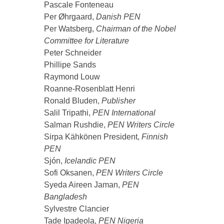
Pascale Fonteneau
Per Øhrgaard,
Danish PEN
Per Watsberg,
Chairman of the Nobel
Committee for Literature
Peter Schneider
Phillipe Sands
Raymond Louw
Roanne-Rosenblatt Henri
Ronald Bluden,
Publisher
Salil Tripathi,
PEN International
Salman Rushdie,
PEN Writers Circle
Sirpa Kähkönen President,
Finnish
PEN
Sjón,
Icelandic PEN
Sofi Oksanen,
PEN Writers Circle
Syeda Aireen Jaman,
PEN
Bangladesh
Sylvestre Clancier
Tade Ipadeola,
PEN Nigeria