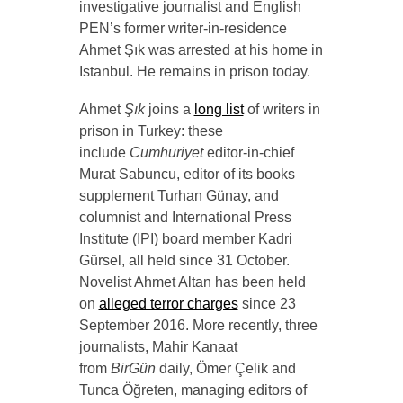
investigative journalist and English
PEN’s former writer-in-residence
Ahmet Şık
was
arrested at his home in
Istanbul. He remains in prison today.
Ahmet
Şık
joins a
long list
of writers in
prison in Turkey: these
include
Cumhuriyet
editor-in-chief
Murat Sabuncu, editor of its books
supplement Turhan Günay, and
columnist and International Press
Institute (IPI) board member Kadri
Gürsel, all held since 31 October.
Novelist Ahmet Altan has been held
on
alleged terror charges
since 23
September 2016. More recently, three
journalists, Mahir Kanaat
from
BirGün
daily, Ömer Çelik and
Tunca Öğreten, managing editors of