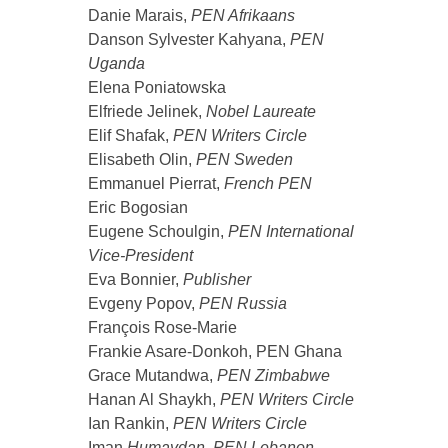
Danie Marais,
PEN Afrikaans
Danson Sylvester Kahyana,
PEN
Uganda
Elena Poniatowska
Elfriede Jelinek,
Nobel Laureate
Elif Shafak,
PEN Writers Circle
Elisabeth Olin,
PEN Sweden
Emmanuel Pierrat,
French PEN
Eric Bogosian
Eugene Schoulgin,
PEN International
Vice-President
Eva Bonnier,
Publisher
Evgeny Popov,
PEN Russia
François Rose-Marie
Frankie Asare-Donkoh, PEN Ghana
Grace Mutandwa,
PEN Zimbabwe
Hanan Al Shaykh,
PEN Writers Circle
Ian Rankin,
PEN Writers Circle
Iman
Humaydan, PEN Lebanon