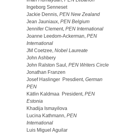
Ingeborg Senneset
Jackie Dennis,
PEN New Zealand
Jean Jauniaux,
PEN Belgium
Jennifer Clement,
PEN International
Joanne Leedom-Ackerman,
PEN
International
JM Coetzee,
Nobel Laureate
John Ashbery
John Ralston Saul,
PEN Writers Circle
Jonathan Franzen
Josef Haslinger Presdient,
German
PEN
Kätlin Kaldmaa President,
PEN
Estonia
Khadija Ismayilova
Lucina Kathmann,
PEN
International
Luis Miguel Aguilar