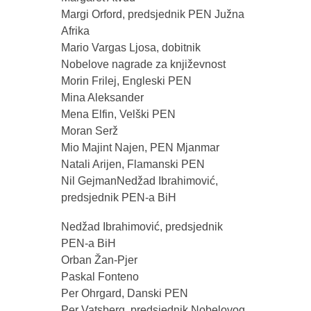
Margi Orford, predsjednik PEN Južna
Afrika
Mario Vargas Ljosa, dobitnik
Nobelove nagrade za književnost
Morin Frilej, Engleski PEN
Mina Aleksander
Mena Elfin, Velški PEN
Moran Serž
Mio Majint Najen, PEN Mjanmar
Natali Arijen, Flamanski PEN
Nil GejmanNedžad Ibrahimović,
predsjednik PEN-a BiH
Nedžad Ibrahimović, predsjednik
PEN-a BiH
Orban Žan-Pjer
Paskal Fonteno
Per Ohrgard, Danski PEN
Per Vatsberg, predsjednik Nobelovog