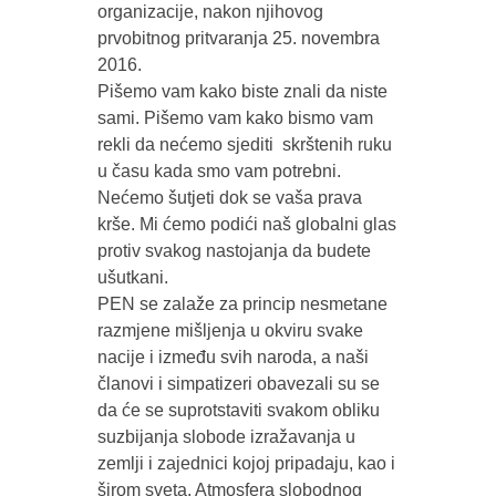
organizacije, nakon njihovog
prvobitnog pritvaranja 25. novembra
2016.
Pišemo vam kako biste znali da niste
sami. Pišemo vam kako bismo vam
rekli da nećemo sjediti skrštenih ruku
u času kada smo vam potrebni.
Nećemo šutjeti dok se vaša prava
krše. Mi ćemo podići naš globalni glas
protiv svakog nastojanja da budete
ušutkani.
PEN se zalaže za princip nesmetane
razmjene mišljenja u okviru svake
nacije i između svih naroda, a naši
članovi i simpatizeri obavezali su se
da će se suprotstaviti svakom obliku
suzbijanja slobode izražavanja u
zemlji i zajednici kojoj pripadaju, kao i
širom sveta. Atmosfera slobodnog