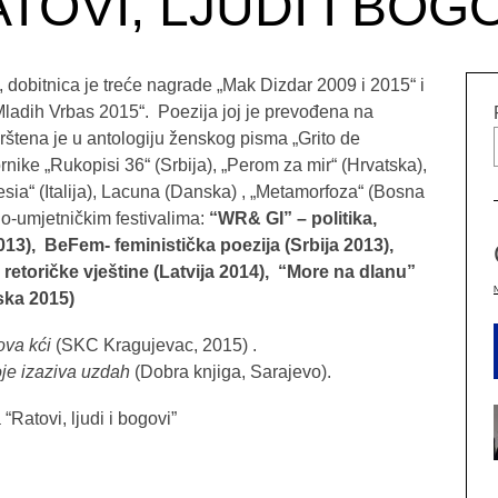
TOVI, LJUDI I BOG
dobitnica je treće nagrade „Mak Dizdar 2009 i 2015“ i
Mladih Vrbas 2015“. Poezija joj je prevođena na
vrštena je u antologiju ženskog pisma „Grito de
ike „Rukopisi 36“ (Srbija), „Perom za mir“ (Hrvatska),
esia“ (Italija), Lacuna (Danska) , „Metamorfoza“ (Bosna
no-umjetničkim festivalima:
“WR& GI” – politika,
013), BeFem- feministička poezija (Srbija 2013),
 retoričke vještine (Latvija 2014), “More na dlanu”
ska 2015)
ova kći
(SKC Kragujevac, 2015) .
je izaziva uzdah
(Dobra knjiga, Sarajevo).
“Ratovi, ljudi i bogovi”