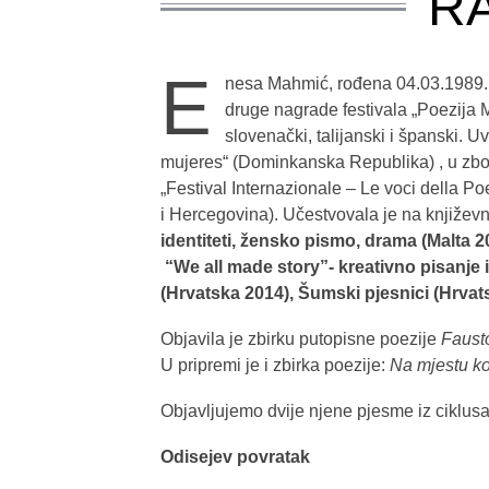
RA
E
nesa Mahmić, rođena 04.03.1989., 
druge nagrade festivala „Poezija 
slovenački, talijanski i španski. U
mujeres“ (Dominkanska Republika) , u zborn
„Festival Internazionale – Le voci della Po
i Hercegovina). Učestvovala je na književ
identiteti, žensko pismo, drama (Malta 2
“We all made story”- kreativno pisanje i
(Hrvatska 2014), Šumski pjesnici (Hrvat
Objavila je zbirku putopisne poezije
Faust
U pripremi je i zbirka poezije:
Na mjestu ko
Objavljujemo dvije njene pjesme iz ciklusa 
Odisejev povratak