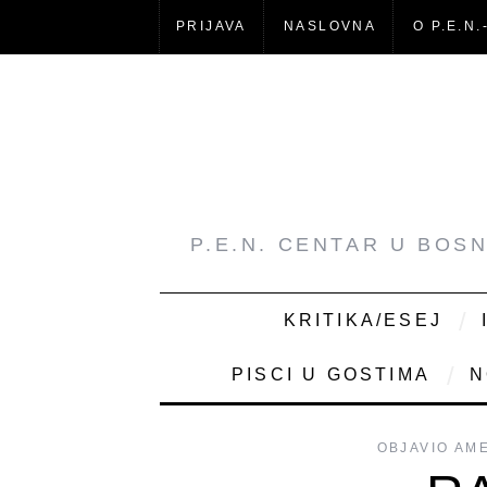
PRIJAVA
NASLOVNA
O P.E.N.
P.E.N. CENTAR U BOS
KRITIKA/ESEJ
PISCI U GOSTIMA
N
OBJAVIO
AME