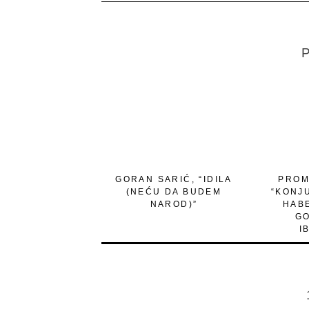
P
GORAN SARIĆ, “IDILA
PROM
(NEĆU DA BUDEM
“KONJU
NAROD)”
HABE
GO
I