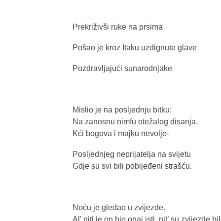
Prekriživši ruke na prsima
Pošao je kroz Itaku uzdignute glave
Pozdravljajući sunarodnjake
Mislio je na posljednju bitku:
Na zanosnu nimfu otežalog disanja,
Kći bogova i majku nevolje-
Posljednjeg neprijatelja na svijetu
Gdje su svi bili pobijeđeni strašću.
Noću je gledao u zvijezde.
Al’ niti je on bio onaj isti, nit’ su zvijezde bi