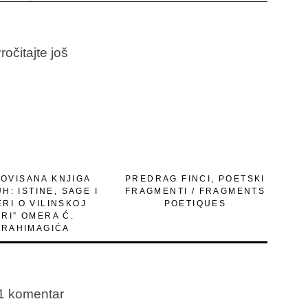
ročitajte još
OVISANA KNJIGA
PREDRAG FINCI, POETSKI
H: ISTINE, SAGE I
FRAGMENTI / FRAGMENTS
RI O VILINSKOJ
POETIQUES
RI” OMERA Ć.
BRAHIMAGIĆA
1 komentar