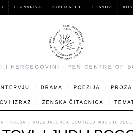
-U
ČLANARINA
PUBLIKACIJE
ČLANOVI
KON
NI I HERCEGOVINI | PEN CENTRE OF 
INTERVJU
DRAMA
POEZIJA
PROZA
OVI IZRAZ
ŽENSKA ČITAONICA
TEMAT
R TIKVEŠA
POEZIJA
,
UNCATEGORIZED @BS
16 DECE