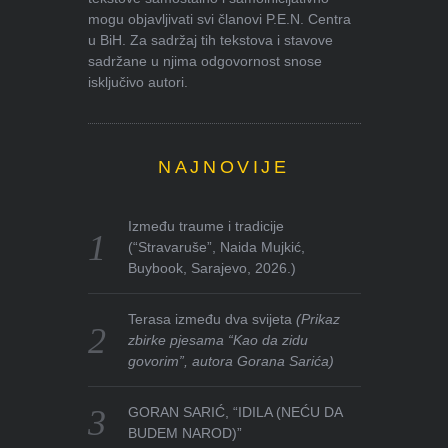
mogu objavljivati svi članovi P.E.N. Centra
u BiH. Za sadržaj tih tekstova i stavove
sadržane u njima odgovornost snose
isključivo autori.
NAJNOVIJE
Između traume i tradicije
(“Stravaruše”, Naida Mujkić,
Buybook, Sarajevo, 2026.)
Terasa između dva svijeta
(Prikaz
zbirke pjesama “Kao da zidu
govorim”, autora Gorana Sarića)
GORAN SARIĆ, “IDILA (NEĆU DA
BUDEM NAROD)”