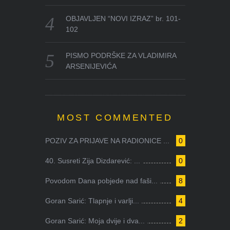
OBJAVLJEN “NOVI IZRAZ” br. 101-
102
PISMO PODRŠKE ZA VLADIMIRA
ARSENIJEVIĆA
MOST COMMENTED
POZIV ZA PRIJAVE NA RADIONICE ...
0
40. Susreti Zija Dizdarević: ...
0
Povodom Dana pobjede nad faši...
8
Goran Sarić: Tlapnje i varlji...
4
Goran Sarić: Moja dvije i dva...
2