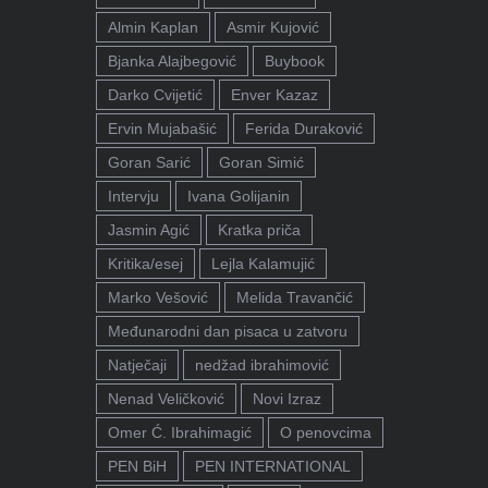
Almin Kaplan
Asmir Kujović
Bjanka Alajbegović
Buybook
Darko Cvijetić
Enver Kazaz
Ervin Mujabašić
Ferida Duraković
Goran Sarić
Goran Simić
Intervju
Ivana Golijanin
Jasmin Agić
Kratka priča
Kritika/esej
Lejla Kalamujić
Marko Vešović
Melida Travančić
Međunarodni dan pisaca u zatvoru
Natječaji
nedžad ibrahimović
Nenad Veličković
Novi Izraz
Omer Ć. Ibrahimagić
O penovcima
PEN BiH
PEN INTERNATIONAL