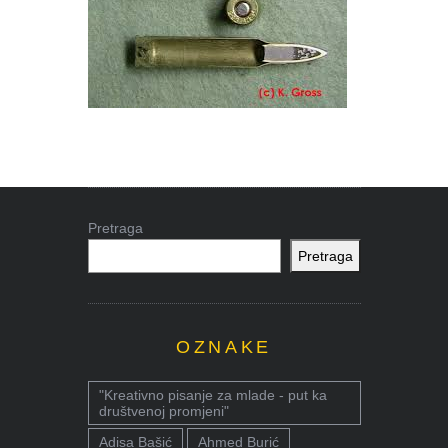
Pretraga
Pretraga
OZNAKE
"Kreativno pisanje za mlade - put ka
društvenoj promjeni"
Adisa Bašić
Ahmed Burić