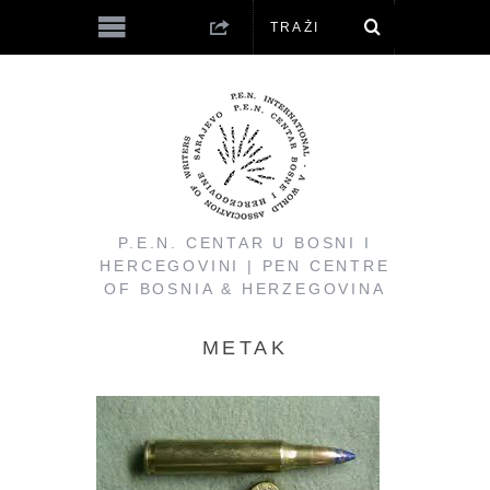
P.E.N. CENTAR U BOSNI I
HERCEGOVINI | PEN CENTRE
OF BOSNIA & HERZEGOVINA
METAK