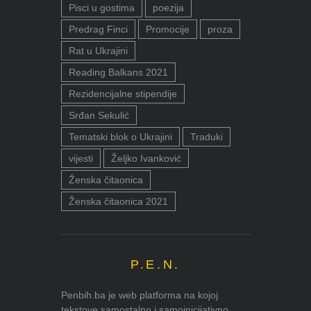
Pisci u gostima
poezija
Predrag Finci
Promocije
proza
Rat u Ukrajini
Reading Balkans 2021
Rezidencijalne stipendije
Srđan Sekulić
Tematski blok o Ukrajini
Traduki
vijesti
Željko Ivanković
Ženska čitaonica
Ženska čitaonica 2021
P.E.N.
Penbih.ba je web platforma na kojoj
tekstove samostalno i samoinicijativno