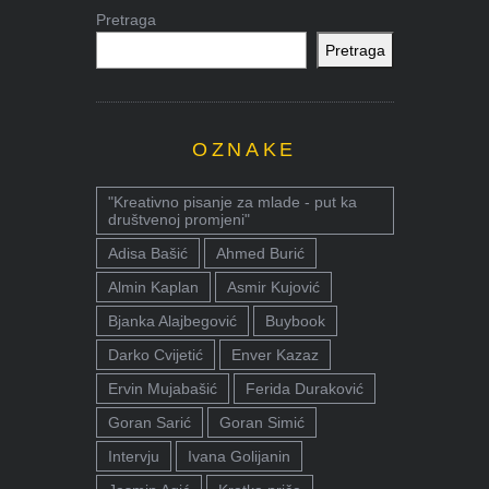
Pretraga
Pretraga
OZNAKE
"Kreativno pisanje za mlade - put ka
društvenoj promjeni"
Adisa Bašić
Ahmed Burić
Almin Kaplan
Asmir Kujović
Bjanka Alajbegović
Buybook
Darko Cvijetić
Enver Kazaz
Ervin Mujabašić
Ferida Duraković
Goran Sarić
Goran Simić
Intervju
Ivana Golijanin