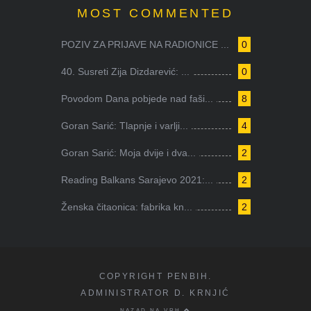
MOST COMMENTED
POZIV ZA PRIJAVE NA RADIONICE ...
0
40. Susreti Zija Dizdarević: ...
0
Povodom Dana pobjede nad faši...
8
Goran Sarić: Tlapnje i varlji...
4
Goran Sarić: Moja dvije i dva...
2
Reading Balkans Sarajevo 2021:...
2
Ženska čitaonica: fabrika kn...
2
COPYRIGHT PENBIH.
ADMINISTRATOR D. KRNJIĆ
NAZAD NA VRH