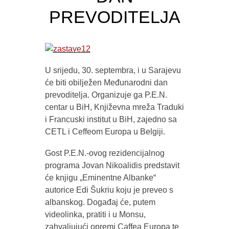
PREVODITELJA
U srijedu, 30. septembra, i u Sarajevu
će biti obilježen Međunarodni dan
prevoditelja. Organizuje ga P.E.N.
centar u BiH, Književna mreža Traduki
i Francuski institut u BiH, zajedno sa
CETL i Ceffeom Europa u Belgiji.
Gost P.E.N.-ovog rezidencijalnog
programa Jovan Nikoalidis predstavit
će knjigu „Eminentne Albanke“
autorice Edi Šukriu koju je preveo s
albanskog. Događaj će, putem
videolinka, pratiti i u Monsu,
zahvaljujući opremi Caffea Europa te