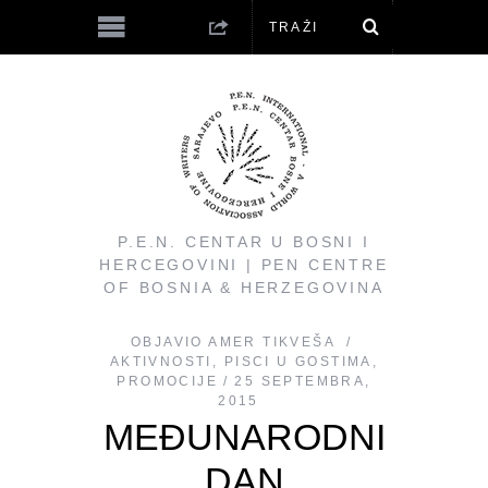
P.E.N. CENTAR U BOSNI I
HERCEGOVINI | PEN CENTRE
OF BOSNIA & HERZEGOVINA
OBJAVIO
AMER TIKVEŠA
AKTIVNOSTI
,
PISCI U GOSTIMA
,
PROMOCIJE
25 SEPTEMBRA,
2015
MEĐUNARODNI
DAN