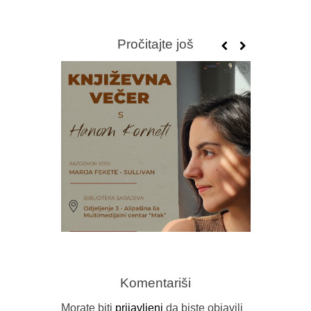
Pročitajte još
PROMOCIJ
MOŽE I
Komentariši
Morate biti
prijavljeni
da biste objavili