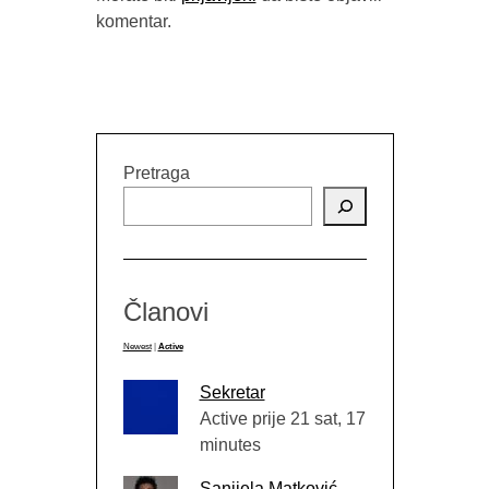
KNJIŽEVNA VEČER S HANOM
komentar.
KORNETI
Pretraga
Članovi
Newest
|
Active
Sekretar
Active prije 21 sat, 17
minutes
Sanijela Matković