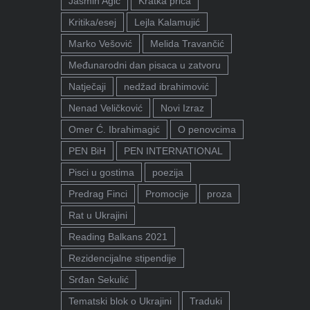
Jasmin Agić
Kratka priča
Kritika/esej
Lejla Kalamujić
Marko Vešović
Melida Travančić
Međunarodni dan pisaca u zatvoru
Natječaji
nedžad ibrahimović
Nenad Veličković
Novi Izraz
Omer Ć. Ibrahimagić
O penovcima
PEN BiH
PEN INTERNATIONAL
Pisci u gostima
poezija
Predrag Finci
Promocije
proza
Rat u Ukrajini
Reading Balkans 2021
Rezidencijalne stipendije
Srđan Sekulić
Tematski blok o Ukrajini
Traduki